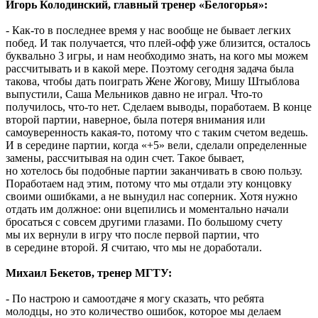
Игорь Колодинский, главный тренер «Белогорья»:
- Как-то в последнее время у нас вообще не бывает легких
побед. И так получается, что плей-офф уже близится, осталось
буквально 3 игры, и нам необходимо знать, на кого мы можем
рассчитывать и в какой мере. Поэтому сегодня задача была
такова, чтобы дать поиграть Жене Жогову, Мишу Штыблова
выпустили, Саша Мельников давно не играл. Что-то
получилось, что-то нет. Сделаем выводы, поработаем. В конце
второй партии, наверное, была потеря внимания или
самоуверенность какая-то, потому что с таким счетом ведешь.
И в середине партии, когда «+5» вели, сделали определенные
замены, рассчитывая на один счет. Такое бывает,
но хотелось бы подобные партии заканчивать в свою пользу.
Поработаем над этим, потому что мы отдали эту концовку
своими ошибками, а не вынудил нас соперник. Хотя нужно
отдать им должное: они вцепились и моментально начали
бросаться с совсем другими глазами. По большому счету
мы их вернули в игру что после первой партии, что
в середине второй. Я считаю, что мы не доработали.
Михаил Бекетов, тренер МГТУ:
- По настрою и самоотдаче я могу сказать, что ребята
молодцы, но это количество ошибок, которое мы делаем