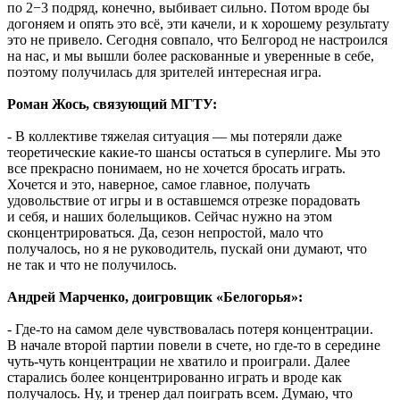
по 2−3 подряд, конечно, выбивает сильно. Потом вроде бы
догоняем и опять это всё, эти качели, и к хорошему результату
это не привело. Сегодня совпало, что Белгород не настроился
на нас, и мы вышли более раскованные и уверенные в себе,
поэтому получилась для зрителей интересная игра.
Роман Жось, связующий МГТУ:
- В коллективе тяжелая ситуация — мы потеряли даже
теоретические какие-то шансы остаться в суперлиге. Мы это
все прекрасно понимаем, но не хочется бросать играть.
Хочется и это, наверное, самое главное, получать
удовольствие от игры и в оставшемся отрезке порадовать
и себя, и наших болельщиков. Сейчас нужно на этом
сконцентрироваться. Да, сезон непростой, мало что
получалось, но я не руководитель, пускай они думают, что
не так и что не получилось.
Андрей Марченко, доигровщик «Белогорья»:
- Где-то на самом деле чувствовалась потеря концентрации.
В начале второй партии повели в счете, но где-то в середине
чуть-чуть концентрации не хватило и проиграли. Далее
старались более концентрированно играть и вроде как
получалось. Ну, и тренер дал поиграть всем. Думаю, что