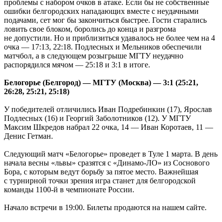
проблемы с набором очков в атаке. Если бы не собственные
ошибки белгородских нападающих вместе с неудачными
подачами, сет мог бы закончиться быстрее. Гости старались
ловить свое блоком, боролись до конца и разгрома
не допустили. Но и приблизиться удавалось не более чем на 4
очка — 17:13, 22:18. Подлесных и Мельников обеспечили
матчбол, а в следующем розыгрыше МГТУ неудачно
распорядился мячом — 25:18 и 3:1 в итоге.
Белогорье (Белгород) — МГТУ (Москва) — 3:1 (25:21,
26:28, 25:21, 25:18)
У победителей отличились Иван Подребинкин (17), Ярослав
Подлесных (16) и Георгий Заболотников (12). У МГТУ
Максим Шкредов набрал 22 очка, 14 — Иван Коротаев, 11 —
Денис Гетман.
Следующий матч «Белогорье» проведет в Туле 1 марта. В день
начала весны «львы» сразятся с «Динамо-ЛО» из Соснового
Бора, с которым ведут борьбу за пятое место. Важнейшая
с турнирной точки зрения игра станет для белгородской
команды 1100-й в чемпионате России.
Начало встречи в 19:00. Билеты продаются на нашем сайте.