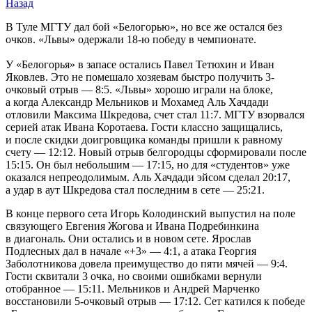
Назад
В Туле МГТУ дал бой «Белогорью», но все же остался без
очков. «Львы» одержали 18-ю победу в чемпионате.
У «Белогорья» в запасе остались Павел Тетюхин и Иван
Яковлев. Это не помешало хозяевам быстро получить 3-
очковый отрыв — 8:5. «Львы» хорошо играли на блоке,
а когда Александр Мельников и Мохамед Аль Хачдади
отловили Максима Шкредова, счет стал 11:7. МГТУ взорвался
серией атак Ивана Коротаева. Гости классно защищались,
и после скидки доигровщика команды пришли к равному
счету — 12:12. Новый отрыв белгородцы сформировали после
15:15. Он был небольшим — 17:15, но для «студентов» уже
оказался непреодолимым. Аль Хачдади эйсом сделал 20:17,
а удар в аут Шкредова стал последним в сете — 25:21.
В конце первого сета Игорь Колодинский выпустил на поле
связующего Евгения Жогова и Ивана Подребинкина
в диагональ. Они остались и в новом сете. Ярослав
Подлесных дал в начале «+3» — 4:1, а атака Георгия
Заболотникова довела преимущество до пяти мячей — 9:4.
Гости сквитали 3 очка, но своими ошибками вернули
отобранное — 15:11. Мельников и Андрей Марченко
восстановили 5-очковый отрыв — 17:12. Сет катился к победе