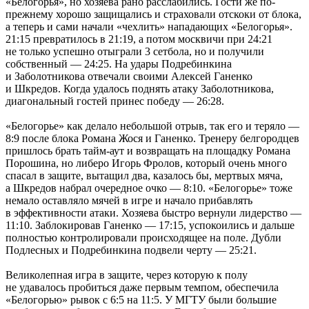
«Белогорья», но хозяева рано расслабились. Гости же по-
прежнему хорошо защищались и страховали отскоки от блока,
а теперь и сами начали «чехлить» нападающих «Белогорья».
21:15 превратилось в 21:19, а потом москвичи при 24:21
не только успешно отыграли 3 сетбола, но и получили
собственный — 24:25. На удары Подребинкина
и Заболотникова отвечали своими Алексей Ганенко
и Шкредов. Когда удалось поднять атаку Заболотникова,
диагональный гостей принес победу — 26:28.
«Белогорье» как делало небольшой отрыв, так его и теряло —
8:9 после блока Романа Жося и Ганенко. Тренеру белгородцев
пришлось брать тайм-аут и возвращать на площадку Романа
Порошина, но либеро Игорь Фролов, который очень много
спасал в защите, вытащил два, казалось бы, мертвых мяча,
а Шкредов набрал очередное очко — 8:10. «Белогорье» тоже
немало оставляло мячей в игре и начало прибавлять
в эффективности атаки. Хозяева быстро вернули лидерство —
11:10. Заблокировав Ганенко — 17:15, успокоились и дальше
полностью контролировали происходящее на поле. Дубли
Подлесных и Подребинкина подвели черту — 25:21.
Великолепная игра в защите, через которую к полу
не удавалось пробиться даже первым темпом, обеспечила
«Белогорью» рывок с 6:5 на 11:5. У МГТУ были большие