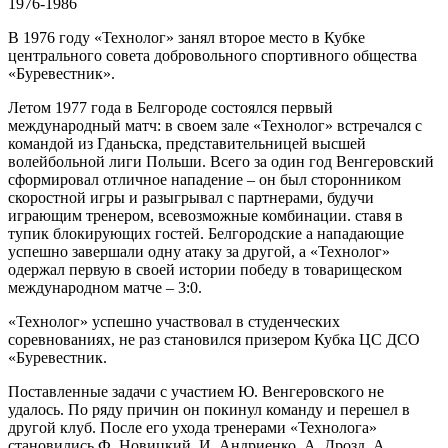
1976-1986
В 1976 году «Технолог» занял второе место в Кубке
центрального совета добровольного спортивного общества
«Буревестник».
Летом 1977 года в Белгороде состоялся первый
международный матч: в своем зале «Технолог» встречался с
командой из Гданьска, представительницей высшей
волейбольной лиги Польши. Всего за один год Венгеровский
сформировал отличное нападение – он был сторонником
скоростной игры и разыгрывал с партнерами, будучи
играющим тренером, всевозможные комбинации. ставя в
тупик блокирующих гостей. Белгородские а нападающие
успешно завершали одну атаку за другой, а «Технолог»
одержал первую в своей истории победу в товарищеском
международном матче – 3:0.
«Технолог» успешно участвовал в студенческих
соревнованиях, не раз становился призером Кубка ЦС ДСО
«Буревестник.
Поставленные задачи с участием Ю. Венгеровского не
удалось. По ряду причин он покинул команду и перешел в
другой клуб. После его ухода тренерами «Технолога»
становились Ф. Новицкий, И. Андриенко, А. Дрозд, А.