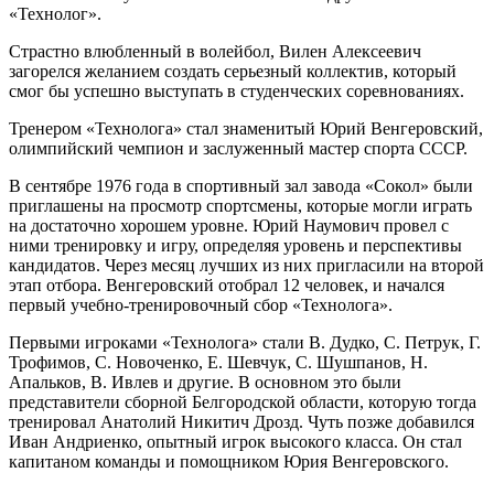
«Технолог».
Страстно влюбленный в волейбол, Вилен Алексеевич
загорелся желанием создать серьезный коллектив, который
смог бы успешно выступать в студенческих соревнованиях.
Тренером «Технолога» стал знаменитый Юрий Венгеровский,
олимпийский чемпион и заслуженный мастер спорта СССР.
В сентябре 1976 года в спортивный зал завода «Сокол» были
приглашены на просмотр спортсмены, которые могли играть
на достаточно хорошем уровне. Юрий Наумович провел с
ними тренировку и игру, определяя уровень и перспективы
кандидатов. Через месяц лучших из них пригласили на второй
этап отбора. Венгеровский отобрал 12 человек, и начался
первый учебно-тренировочный сбор «Технолога».
Первыми игроками «Технолога» стали В. Дудко, С. Петрук, Г.
Трофимов, С. Новоченко, Е. Шевчук, С. Шушпанов, Н.
Апальков, В. Ивлев и другие. В основном это были
представители сборной Белгородской области, которую тогда
тренировал Анатолий Никитич Дрозд. Чуть позже добавился
Иван Андриенко, опытный игрок высокого класса. Он стал
капитаном команды и помощником Юрия Венгеровского.