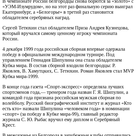
В чемпионате России белгородцы снова борются за «золото» с
«УЭМ-Изумрудом», но на этот раз финальную серию выиграл
Екатеринбург, а «Белогорье» в третий раз становится
обладателем серебряных наград.
Сергей Тетюхин стал обладателем Приза Андрея Кузнецова,
который вручался самому ценному игроку чемпионата
России.
4 декабря 1999 года российская сборная впервые одержала
победу в официальном международном турнире. Под
управлением Геннадия Шипулина она стала обладателем
Кубка мира. В состав сборной входили белгородцы: Р.
Яковлев, В. Хамутцких, С. Тетюхин. Роман Яковлев стал MVP
Кубка мира-1999.
В конце года газета «Спорт-экспресс» определяла лучших
спортсменов года,— тренером года назван Г. Я. Шипулин, а
командой года признана российская мужская сборная по
волейболу. Русский биографический институт и журнал «Кто
есть кто» назвали Шипулина «человеком года» в номинации
«спорт» (за победу в Кубке мира-99), главный редактор
журнала С. Ю. Рыбас вручил ему диплом и Серебряный
Крест.
В межсезонье из Белгорода в зарубежные клубы отправились