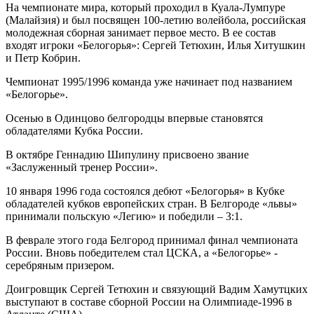
На чемпионате мира, который проходил в Куала-Лумпуре
(Малайзия) и был посвящен 100-летию волейбола, российская
молодежная сборная занимает первое место. В ее состав
входят игроки «Белогорья»: Сергей Тетюхин, Илья Хитушкин
и Петр Кобрин.
Чемпионат 1995/1996 команда уже начинает под названием
«Белогорье».
Осенью в Одинцово белгородцы впервые становятся
обладателями Кубка России.
В октябре Геннадию Шипулину присвоено звание
«Заслуженный тренер России».
10 января 1996 года состоялся дебют «Белогорья» в Кубке
обладателей кубков европейских стран. В Белгороде «львы»
принимали польскую «Легию» и победили – 3:1.
В феврале этого года Белгород принимал финал чемпионата
России. Вновь победителем стал ЦСКА, а «Белогорье» -
серебряным призером.
Доигровщик Сергей Тетюхин и связующий Вадим Хамутцких
выступают в составе сборной России на Олимпиаде-1996 в