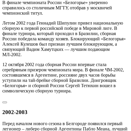
В финале чемпионата России «Белогорье» уверенно
справилось со столичным МГТУ, отобрав у москвичей
чемпионский титул.
Летом 2002 года Геннадий Шипулин привел национальную
сборную к первой российской победе в Мировой лиге. В
финале турнира, который проходил в Бразилии, сборная
России победила команду хозяев. Блокирующий «Белогорья»
Алексей Кулешов был признан лучшим блокирующим, а
связующий Вадим Хамутцких — лучшим подающим
МЛ-2002.
12 октября 2002 года сборная России впервые стала
серебряным призером чемпионата мира. В финале ЧМ-2002,
состоявшемся в Аргентине, россияне двух часов борьбы
уступили на тай-брейке сборной Бразилии. Доигровщик
«Белогорья» и сборной России Сергей Тетюхин вошел в
символическую сборную турнира.
2002-2003
Перед началом нового сезона в Белгороде появился первый
легионер – либеро сборной Аргентины Пабло Меана, лучший