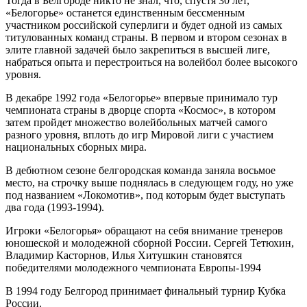
Тогда в Белгороде никто не знал, что, спустя 30 лет,
«Белогорье» останется единственным бессменным
участником российской суперлиги и будет одной из самых
титулованных команд страны. В первом и втором сезонах в
элите главной задачей было закрепиться в высшей лиге,
набраться опыта и перестроиться на волейбол более высокого
уровня.
В декабре 1992 года «Белогорье» впервые принимало тур
чемпионата страны в дворце спорта «Космос», в котором
затем пройдет множество волейбольных матчей самого
разного уровня, вплоть до игр Мировой лиги с участием
национальных сборных мира.
В дебютном сезоне белгородская команда заняла восьмое
место, на строчку выше поднялась в следующем году, но уже
под названием «Локомотив», под которым будет выступать
два года (1993-1994).
Игроки «Белогорья» обращают на себя внимание тренеров
юношеской и молодежной сборной России. Сергей Тетюхин,
Владимир Касторнов, Илья Хитушкин становятся
победителями молодежного чемпионата Европы-1994
В 1994 году Белгород принимает финальный турнир Кубка
России.