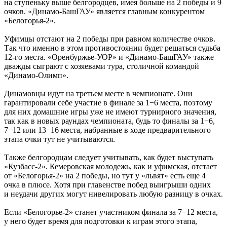
на ступеньку выше белгородцев, имея больше на 2 победы и 9
очков. «Динамо-БашГАУ» является главным конкурентом
«Белогорья-2».
Уфимцы отстают на 2 победы при равном количестве очков.
Так что именно в этом противостоянии будет решаться судьба
12-го места. «Оренбуржье-УОР» и «Динамо-БашГАУ» также
дважды сыграют с хозяевами тура, столичной командой
«Динамо-Олимп».
Динамовцы идут на третьем месте в чемпионате. Они
гарантировали себе участие в финале за 1−6 места, поэтому
для них домашние игры уже не имеют турнирного значения,
так как в новых раундах чемпионата, будь то финалы за 1−6,
7−12 или 13−16 места, набранные в ходе предварительного
этапа очки тут не учитываются.
Также белгородцам следует учитывать, как будет выступать
«Кузбасс-2». Кемеровская молодежь, как и уфимская, отстает
от «Белогорья-2» на 2 победы, но тут у «львят» есть еще 4
очка в плюсе. Хотя при главенстве побед выигрыши одних
и неудачи других могут нивелировать любую разницу в очках.
Если «Белогорье-2» станет участником финала за 7−12 места,
у него будет время для подготовки к играм этого этапа,