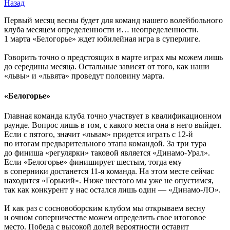
Назад
Первый месяц весны будет для команд нашего волейбольного
клуба месяцем определенности и… неопределенности.
1 марта «Белогорье» ждет юбилейная игра в суперлиге.
Говорить точно о предстоящих в марте играх мы можем лишь
до середины месяца. Остальные зависят от того, как наши
«львы» и «львята» проведут половину марта.
«Белогорье»
Главная команда клуба точно участвует в квалификационном
раунде. Вопрос лишь в том, с какого места она в него выйдет.
Если с пятого, значит «львам» придется играть с 12-й
по итогам предварительного этапа командой. За три тура
до финиша «регулярки» таковой является «Динамо-Урал».
Если «Белогорье» финиширует шестым, тогда ему
в соперники достанется 11-я команда. На этом месте сейчас
находится «Горький». Ниже шестого мы уже не опустимся,
так как конкурент у нас остался лишь один — «Динамо-ЛО».
И как раз с сосновоборским клубом мы открываем весну
и очном соперничестве можем определить свое итоговое
место. Победа с высокой долей вероятности оставит