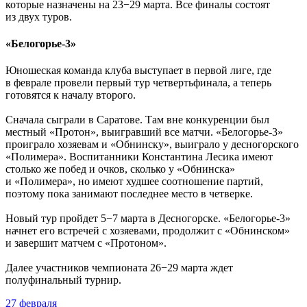
которые назначены на 23−29 марта. Все финалы состоят
из двух туров.
«Белогорье-3»
Юношеская команда клуба выступает в первой лиге, где
в феврале провели первый тур четвертьфинала, а теперь
готовятся к началу второго.
Сначала сыграли в Саратове. Там вне конкуренции был
местный «Протон», выигравший все матчи. «Белогорье-3»
проиграло хозяевам и «Обнинску», выиграло у десногорского
«Полимера». Воспитанники Константина Лесика имеют
столько же побед и очков, сколько у «Обнинска»
и «Полимера», но имеют худшее соотношение партий,
поэтому пока занимают последнее место в четверке.
Новый тур пройдет 5−7 марта в Десногорске. «Белогорье-3»
начнет его встречей с хозяевами, продолжит с «Обнинском»
и завершит матчем с «Протоном».
Далее участников чемпионата 26−29 марта ждет
полуфинальный турнир.
27 февраля