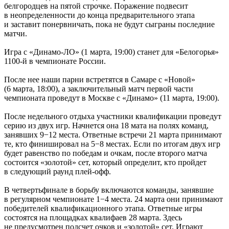
белгородцев на пятой строчке. Поражение подвесит
в неопределенности до конца предварительного этапа
и заставит понервничать, пока не будут сыграны последние
матчи.
Игра с «Динамо-ЛО» (1 марта, 19:00) станет для «Белогорья»
1100-й в чемпионате России.
После нее наши парни встретятся в Самаре с «Новой»
(6 марта, 18:00), а заключительный матч первой части
чемпионата проведут в Москве с «Динамо» (11 марта, 19:00).
После недельного отдыха участники квалификации проведут
серию из двух игр. Начнется она 18 мата на полях команд,
занявших 9−12 места. Ответные встречи 21 марта принимают
те, кто финишировал на 5−8 местах. Если по итогам двух игр
будет равенство по победам и очкам, после второго матча
состоится «золотой» сет, который определит, кто пройдет
в следующий раунд плей-офф.
В четвертьфинале в борьбу включаются команды, занявшие
в регулярном чемпионате 1−4 места. 24 марта они принимают
победителей квалификационного этапа. Ответные игры
состоятся на площадках квалифаев 28 марта. Здесь
не предусмотрен подсчет очков и «золотой» сет. Играют