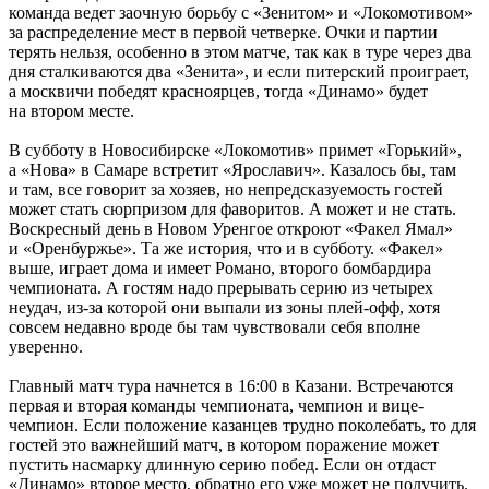
команда ведет заочную борьбу с «Зенитом» и «Локомотивом»
за распределение мест в первой четверке. Очки и партии
терять нельзя, особенно в этом матче, так как в туре через два
дня сталкиваются два «Зенита», и если питерский проиграет,
а москвичи победят красноярцев, тогда «Динамо» будет
на втором месте.
В субботу в Новосибирске «Локомотив» примет «Горький»,
а «Нова» в Самаре встретит «Ярославич». Казалось бы, там
и там, все говорит за хозяев, но непредсказуемость гостей
может стать сюрпризом для фаворитов. А может и не стать.
Воскресный день в Новом Уренгое откроют «Факел Ямал»
и «Оренбуржье». Та же история, что и в субботу. «Факел»
выше, играет дома и имеет Романо, второго бомбардира
чемпионата. А гостям надо прерывать серию из четырех
неудач, из-за которой они выпали из зоны плей-офф, хотя
совсем недавно вроде бы там чувствовали себя вполне
уверенно.
Главный матч тура начнется в 16:00 в Казани. Встречаются
первая и вторая команды чемпионата, чемпион и вице-
чемпион. Если положение казанцев трудно поколебать, то для
гостей это важнейший матч, в котором поражение может
пустить насмарку длинную серию побед. Если он отдаст
«Динамо» второе место, обратно его уже может не получить.