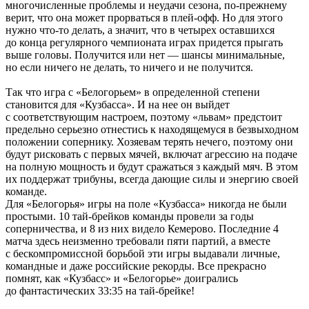
многочисленные проблемы и неудачи сезона, по-прежнему
верит, что она может прорваться в плей-офф. Но для этого
нужно что-то делать, а значит, что в четырех оставшихся
до конца регулярного чемпионата играх придется прыгать
выше головы. Получится или нет — шансы минимальные,
но если ничего не делать, то ничего и не получится.
Так что игра с «Белогорьем» в определенной степени
становится для «Кузбасса». И на нее он выйдет
с соответствующим настроем, поэтому «львам» предстоит
предельно серьезно отнестись к находящемуся в безвыходном
положении сопернику. Хозяевам терять нечего, поэтому они
будут рисковать с первых мячей, включат агрессию на подаче
на полную мощность и будут сражаться з каждый мяч. В этом
их поддержат трибуны, всегда дающие силы и энергию своей
команде.
Для «Белогорья» игры на поле «Кузбасса» никогда не были
простыми. 10 тай-брейков команды провели за годы
соперничества, и 8 из них видело Кемерово. Последние 4
матча здесь неизменно требовали пяти партий, а вместе
с бескомпромиссной борьбой эти игры выдавали личные,
командные и даже российские рекорды. Все прекрасно
помнят, как «Кузбасс» и «Белогорье» доигрались
до фантастических 33:35 на тай-брейке!