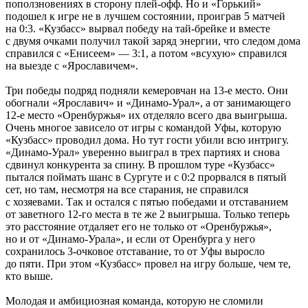
поползновениях в сторону плей-офф. Но и «Горький»
подошел к игре не в лучшем состоянии, проиграв 5 матчей
на 0:3. «Кузбасс» вырвал победу на тай-брейке и вместе
с двумя очками получил такой заряд энергии, что следом дома
справился с «Енисеем» — 3:1, а потом «всухую» справился
на выезде с «Ярославичем».
Три победы подряд подняли кемеровчан на 13-е место. Они
обогнали «Ярославич» и «Динамо-Урал», а от занимающего
12-е место «Оренбуржья» их отделяло всего два выигрыша.
Очень многое зависело от игры с командой Уфы, которую
«Кузбасс» проводил дома. Но тут гости убили всю интригу.
«Динамо-Урал» уверенно выиграл в трех партиях и снова
сдвинул конкурента за спину. В прошлом туре «Кузбасс»
пытался поймать шанс в Сургуте и с 0:2 прорвался в пятый
сет, но там, несмотря на все старания, не справился
с хозяевами. Так и остался с пятью победами и отставанием
от заветного 12-го места в те же 2 выигрыша. Только теперь
это расстояние отдаляет его не только от «Оренбуржья»,
но и от «Динамо-Урала», и если от Оренбурга у него
сохранилось 3-очковое отставание, то от Уфы выросло
до пяти. При этом «Кузбасс» провел на игру больше, чем те,
кто выше.
Молодая и амбициозная команда, которую не сломили