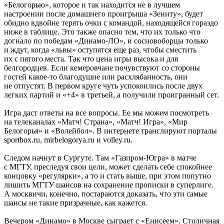
«Белогорью», которое и так находится не в лучшем
настроении после домашнего проигрыша «Зениту», будет
обидно вдвойне терять очки с командой, находящейся гораздо
ниже в таблице. Это также опасно тем, что их только что
догнало по победам «Динамо-ЛО», и сосновоборцы только
и ждут, когда «львы» оступятся еще раз, чтобы сместить
их с пятого места. Так что цена игры высока и для
белгородцев. Если кемеровчане почувствуют со стороны
гостей какое-то благодушие или расхлябанность, они
не отпустят. В первом круге чуть успокоились после двух
легких партий и «+4» в третьей, а получили проигранный сет.
Игра даст ответы на все вопросы. Ее мы можем посмотреть
на телеканалах «Матч! Страна», «Матч! Игра», «Мир
Белогорья» и «Волейбол». В интернете транслируют порталы
sportbox.ru, mirbelogorya.ru и volley.ru.
Следом начнут в Сургуте. Там «Газпром-Югра» в матче
с МГТУ, преследуя свои цели, может сделать себе спокойнее
концовку «регулярки», а то и стать выше, при этом попутно
лишить МГТУ шансов на сохранение прописки в суперлиге.
А москвичи, конечно, постараются доказать, что эти самые
шансы не такие призрачные, как кажется.
Вечером «Динамо» в Москве сыграет с «Енисеем». Столичная