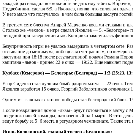
каждый раз находил возможность не дать ему забить. Впрочем, 
Подребинкин сделал 6:9, а Яковлев, поняв, что силовая подача
У него мало что получалось, в чем была большая заслуга гостей,
В третьем сете блеснул Андрей Марченко косыми атаками и кла
Столько же «чехлов» в игре сделал Яковлев — 5. «Белогорье» п
ни одной при завершении атак. Концовка закончилась финишны
Безупречность игры не удалось выдержать в четвертом сете. Р
отставание до минимума, либо делая счет равным, но кемеровча
наступил при 18:18 после результативной подачи Романа Порош
капитана «львов» принес 22-е очко — 19:22. Еще навылет пода
Кузбасс (Кемерово) — Белогорье (Белгород) — 1:3 (25:23, 13:2
Егор Сиденко стал лучшим бомбардиром матча — 22 очка. Тим
Яковлев заработал 15 очков, Георгий Заболотников отличился 1
Одним из главных факторов победы стал белгородский блок. 15
После возвращения домой «львы» будут готовиться к матчу с МГ
поединок нашей команды, назначенный на 1 марта. В этот день
ведут борьбу за 5−6 места в регулярном чемпионате. Также эта 
Игорь Колодинский, главный тренер «Белогорья»: