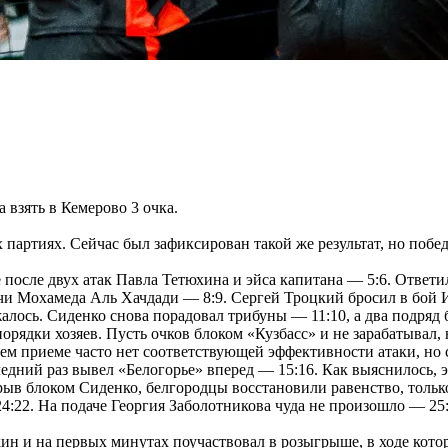
 взять в Кемерово 3 очка.
 партиях. Сейчас был зафиксирован такой же результат, но побед
 после двух атак Павла Тетюхина и эйса капитана — 5:6. Ответи
чи Мохамеда Аль Хачдади — 8:9. Сергей Троцкий бросил в бой И
алось. Сиденко снова порадовал трибуны — 11:10, а два подряд
порядки хозяев. Пусть очков блоком «Кузбасс» и не зарабатывал
ем приеме часто нет соответствующей эффективности атаки, но 
едний раз вывел «Белогорье» вперед — 15:16. Как выяснилось, э
ыв блоком Сиденко, белгородцы восстановили равенство, только
4:22. На подаче Георгия Заболотникова чуда не произошло — 25:
н и на первых минутах поучаствовал в розыгрыше, в ходе котор