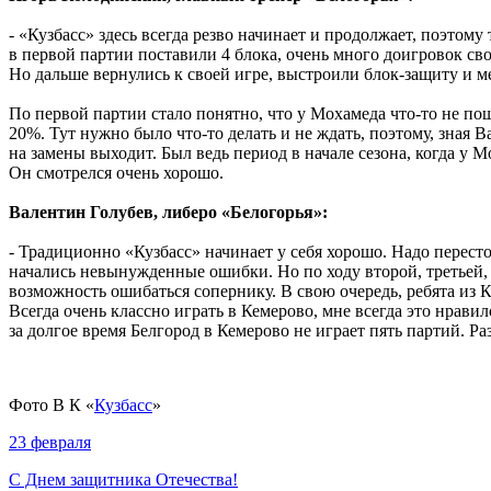
- «Кузбасс» здесь всегда резво начинает и продолжает, поэтому
в первой партии поставили 4 блока, очень много доигровок св
Но дальше вернулись к своей игре, выстроили блок-защиту и м
По первой партии стало понятно, что у Мохамеда что-то не пош
20%. Тут нужно было что-то делать и не ждать, поэтому, зная
на замены выходит. Был ведь период в начале сезона, когда у 
Он смотрелся очень хорошо.
Валентин Голубев, либеро «Белогорья»:
- Традиционно «Кузбасс» начинает у себя хорошо. Надо перестоя
начались невынужденные ошибки. Но по ходу второй, третьей, 
возможность ошибаться сопернику. В свою очередь, ребята из
Всегда очень классно играть в Кемерово, мне всегда это нрав
за долгое время Белгород в Кемерово не играет пять партий. Р
Фото В К
«
Кузбасс
»
23 февраля
С Днем защитника Отечества!