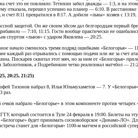
на счет это не повлияло: Тетюхин забил дважды — 1:3, и на этом
 ему отказала, перешел успешно на планер — 6:10. В расстановке
 и счет 8:11 превратился в 8:17. А добили «львы» хозяев с 13:19
ссной защитой. Он же своим эйсом дал белгородцам первый брей
рибавило — 7:10, 11:15. Гости вообще практически не ошибались
м спуртом «львов» с ударом Яковлева — 20:25.
авное начало сменилось тремя подряд ошибками «Белогорья» — 1
не каждый раз отрывались с помощью подачи или же за счет атак
ина. Пискарев сквитал этот мяч, но за ним от «Белогорья» прил
л Заболотников, а Подребинкин четко реализовал матчбол — 21:25
5, 20:25, 21:25)
офей Тихонов набрал 8, Илья Юльмухаметов — 7. У «Белогорья
3 раз.
 очков набрало «Белогорье» в этом компоненте против четырех 
ТУ, который состоится в Туле 24 февраля в 19:00. Билеты на эт
 «Белогорье» будет принимать сосновоборское «Динамо-ЛО». Для 
встреча станет для «Белогорья» 1100-м матчем в российской супе