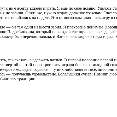
 тут с ним всегда тяжело играть. Я еще по себе помню. Удалось с
оих не забили. Опять же, нужно отдать должное хозяевам. Тяжело
еньше ошибались на подаче. Это помогло нам закончить игру в с
ло — он там один из шести забил. Я прекрасно понимаю Порошина
 Ваню Подребинкина, который на каждой тренировке выкладываетс
Мохамеда был перелом пальца, и Ваня очень здорово тогда играл.
ть, так сказать, выдержать натиск. В первой половине первой па
четвертой партий перестроились, играли больше с холодной голо
 Кемерово молодые, горячие — у них либо залетает всё, либо о
илось — получаешь удовольствие. Болельщики супер! Помнят, люб
азбили эту традицию.