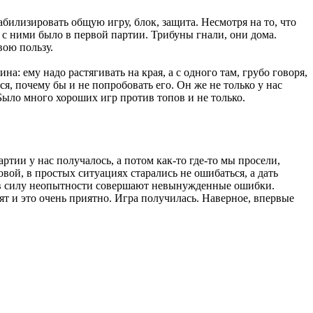
табилизировать общую игру, блок, защита. Несмотря на то, что
 с ними было в первой партии. Трибуны гнали, они дома.
вою пользу.
: ему надо растягивать на края, а с одного там, грубо говоря,
я, почему бы и не попробовать его. Он же не только у нас
 Было много хороших игр против топов и не только.
ртии у нас получалось, а потом как-то где-то мы просели,
вой, в простых ситуациях старались не ошибаться, а дать
ни в силу неопытности совершают невынужденные ошибки.
ят и это очень приятно. Игра получилась. Наверное, впервые