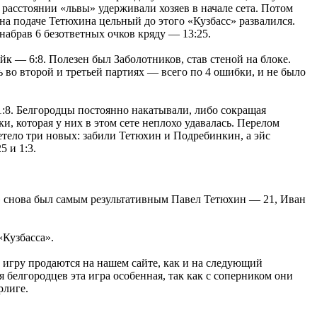
 расстоянии «львы» удерживали хозяев в начале сета. Потом
 на подаче Тетюхина цельный до этого «Кузбасс» развалился.
, набрав 6 безответных очков кряду — 13:25.
к — 6:8. Полезен был Заболотников, став стеной на блоке.
 во второй и третьей партиях — всего по 4 ошибки, и не было
1:8. Белгородцы постоянно накатывали, либо сокращая
и, которая у них в этом сете неплохо удавалась. Перелом
етело три новых: забили Тетюхин и Подребинкин, а эйс
 и 1:3.
» снова был самым результативным Павел Тетюхин — 21, Иван
«Кузбасса».
у игру продаются на нашем сайте, как и на следующий
белгородцев эта игра особенная, так как с соперником они
рлиге.