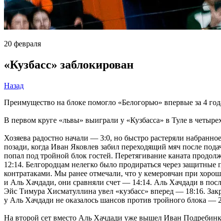
20 февраля
«Кузбасс» заблокирован
Назад
Преимущество на блоке помогло «Белогорью» впервые за 4 года
В первом круге «львы» выиграли у «Кузбасса» в Туле в четырех
Хозяева радостно начали — 3:0, но быстро растеряли набранное
позади, когда Иван Яковлев забил переходящий мяч после пода
попал под тройной блок гостей. Перетягивание каната продолж
12:14. Белгородцам нелегко было продираться через защитные 
контратаками. Мы ранее отмечали, что у кемеровчан при хорош
и Аль Хачдади, они сравняли счет — 14:14. Аль Хачдади в посл
Эйс Тимура Хисматуллина увел «кузбасс» вперед — 18:16. Закр
у Аль Хачдади не оказалось шансов против тройного блока — 2
На второй сет вместо Аль Хачдади уже вышел Иван Подребинки