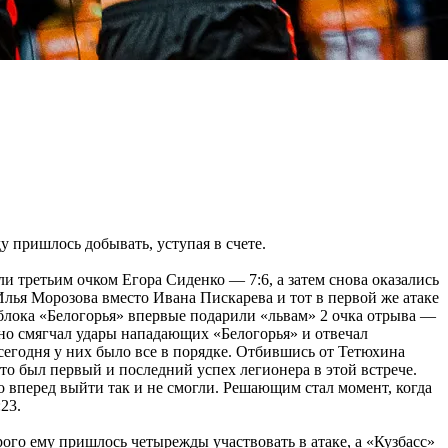
у пришлось добывать, уступая в счете.
ли третьим очком Егора Сиденко — 7:6, а затем снова оказались
лья Морозова вместо Ивана Пискарева и тот в первой же атаке
 блока «Белогорья» впервые подарили «львам» 2 очка отрыва —
, но смягчал удары нападающих «Белогорья» и отвечал
сегодня у них было все в порядке. Отбившись от Тетюхина
то был первый и последний успех легионера в этой встрече.
 вперед выйти так и не смогли. Решающим стал момент, когда
23.
ого ему пришлось четырежды участвовать в атаке, а «Кузбасс»