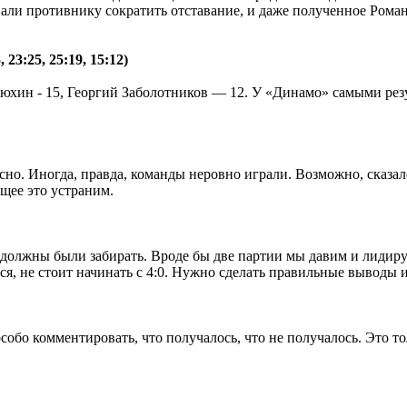
авали противнику сократить отставание, и даже полученное Ро
23:25, 25:19, 15:12)
тюхин - 15, Георгий Заболотников — 12. У «Динамо» самыми ре
но. Иногда, правда, команды неровно играли. Возможно, сказало
ущее это устраним.
должны были забирать. Вроде бы две партии мы давим и лидируем
тся, не стоит начинать с 4:0. Нужно сделать правильные выводы
особо комментировать, что получалось, что не получалось. Это 