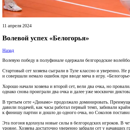
11 апреля 2024
Волевой успех «Белогорья»
Назад
Волевую победу в полуфинале одержали белгородские волейбол
Стартовый сет хозяева сыграли в Туле классно и уверенно. Не
и совершали немало ошибок при вводе мяча в игру. «Белогорье
Хорошо начали хозяева и второй сет, вели два очка, но прова
однако снова проиграли два очка и далее уже москвичи диктов
В третьем сете «Динамо» продолжало доминировать. Преимущес
давили подачей, как часы работал первый темп, забивали край
к финишу партии и дошло до одного очка, но Соколов поставил
Эта погоня вдохнула новые силы в белгородских игроков. В чет
уровне. Хозяева достаточно уверенно забрали сет у начавших г