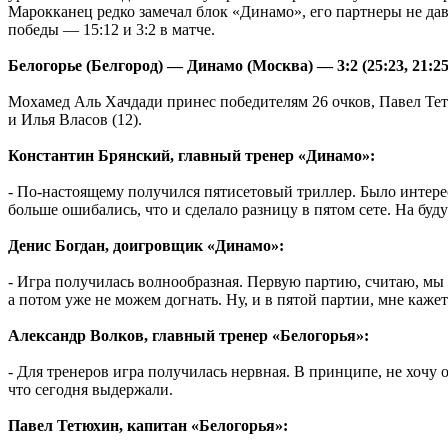
Марокканец редко замечал блок «Динамо», его партнеры не д
победы — 15:12 и 3:2 в матче.
Белогорье (Белгород) — Динамо (Москва) — 3:2 (25:23, 21:25, 
Мохамед Аль Хачдади принес победителям 26 очков, Павел Те
и Илья Власов (12).
Константин Брянский, главный тренер «Динамо»:
- По-настоящему получился пятисетовый триллер. Было интерес
больше ошибались, что и сделало разницу в пятом сете. На буд
Денис Богдан, доигровщик «Динамо»:
- Игра получилась волнообразная. Первую партию, считаю, мы 
а потом уже не можем догнать. Ну, и в пятой партии, мне каже
Александр Волков, главный тренер «Белогорья»:
- Для тренеров игра получилась нервная. В принципе, не хочу 
что сегодня выдержали.
Павел Тетюхин, капитан «Белогорья»: