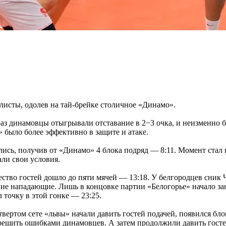
исты, одолев на тай-брейке столичное «Динамо».
 раз динамовцы отыгрывали отставание в 2−3 очка, и неизменно
» было более эффективно в защите и атаке.
лились, получив от «Динамо» 4 блока подряд — 8:11. Момент ста
али свои условия.
тво гостей дошло до пяти мячей — 13:18. У белгородцев сник Ч
ние нападающие. Лишь в концовке партии «Белогорье» начало за
 точку в этой гонке — 23:25.
вертом сете «львы» начали давить гостей подачей, появился блок
решить ошибками динамовцев. А затем продолжили давить гостей 