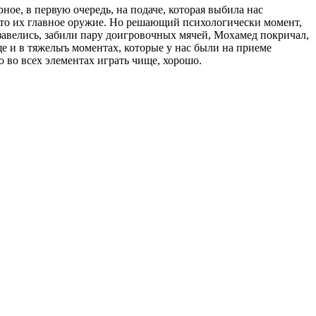
ное, в первую очередь, на подаче, которая выбила нас
 это их главное оружие. Но решающий психологически момент,
завелись, забили пару доигровочных мячей, Мохамед покричал,
ище и в тяжелыъ моментах, которые у нас были на приеме
о во всех элементах играть чище, хорошо.