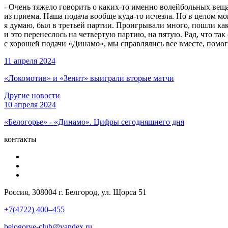
- Очень тяжело говорить о каких-то именно волейбольных вещах
из приема. Наша подача вообще куда-то исчезла. Но в целом м
я думаю, был в третьей партии. Проигрывали много, пошли как
и это перенеслось на четвертую партию, на пятую. Рад, что та
с хорошей подачи «Динамо», мы справлялись все вместе, помога
11 апреля 2024
«Локомотив» и «Зенит» выиграли вторые матчи
Другие новости
10 апреля 2024
«Белогорье» - «Динамо». Цифры сегодняшнего дня
контакты
Россия, 308004 г. Белгород, ул. Щорса 51
+7(4722) 400–455
belogorye-club@yandex.ru