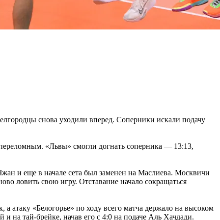
 белгородцы снова уходили вперед. Соперники искали подачу
л переломным. «Львы» смогли догнать соперника — 13:13,
жан и еще в начале сета был заменен на Маслиева. Москвичи
ново ловить свою игру. Отставание начало сокращаться
, а атаку «Белогорье» по ходу всего матча держало на высоком
и на тай-брейке, начав его с 4:0 на подаче Аль Хачдади.