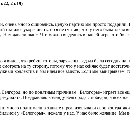
:22, 25:19)
ли, очень много ошибались, целую партию мы просто подарили. 
ый пытался укорачивать, но я не считаю, что у него была такая
у. Нам давали шанс. Что можно выделить в нашей игре, что более
 я видел, что ребята готовы, заряжены, задача была сегодня на п
смотреть на ту сторону, потому что у нас сейчас будет достаточ
ружный коллектив и мы идем все вместе. Если мы выигрываем, т
 в Белгород, но по понятным причинам «Белогорье» играет все е
результата. Поздравляю команду Белгорода с победой, а всех на
 Они много поднимали в защите и реализовывали свои контратак
табильной у «Белогорья», нежели у нас. У нас было желание. Мы