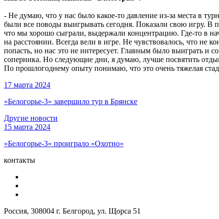
- Не думаю, что у нас было какое-то давление из-за места в т
были все поводы выигрывать сегодня. Показали свою игру. В п
что мы хорошо сыграли, выдержали концентрацию. Где-то в на
на расстоянии. Всегда вели в игре. Не чувствовалось, что не 
попасть, но нас это не интересует. Главным было выиграть и с
соперника. Но следующие дни, я думаю, лучше посвятить отдышк
По прошлогоднему опыту понимаю, что это очень тяжелая стадия
17 марта 2024
«Белогорье-3» завершило тур в Брянске
Другие новости
15 марта 2024
«Белогорье-3» проиграло «Охотно»
контакты
Россия, 308004 г. Белгород, ул. Щорса 51