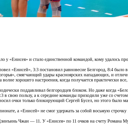
ло у «Енисея» и стало единственной командой, кому удалось про
овел «Енисей», 3:3 постановил равновесие Белгород, 8:4 было в
огорья», смягчающий удары красноярских нападающих, и отлична
а волне хорошего настроения, когда получается практически все
иодически поддавливал белгородцев блоком. Но даже когда «Бел
:3 в свою пользу, а к середине команды приходили уже со счетом 
осил очки только блокирующий Сергей Бусел, но этого было мало
пионате, а «Енисей» не смог удержать за собой восьмую строчку 
зинъинь Чжан — 11. У «Енисея» по 11 очков на счету Романа Му