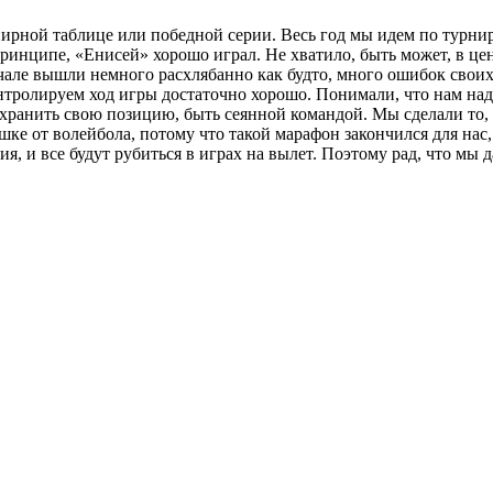
урнирной таблице или победной серии. Весь год мы идем по турн
ринципе, «Енисей» хорошо играл. Не хватило, быть может, в цен
чале вышли немного расхлябанно как будто, много ошибок своих
контролируем ход игры достаточно хорошо. Понимали, что нам над
охранить свою позицию, быть сеянной командой. Мы сделали то, 
е от волейбола, потому что такой марафон закончился для нас, ч
, и все будут рубиться в играх на вылет. Поэтому рад, что мы 