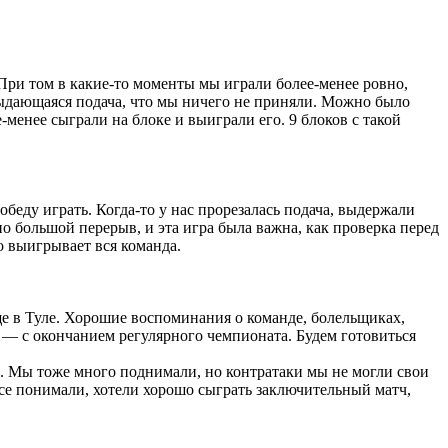
При том в какие-то моменты мы играли более-менее ровно,
 выдающаяся подача, что мы ничего не приняли. Можно было
-менее сыграли на блоке и выиграли его. 9 блоков с такой
обеду играть. Когда-то у нас прорезалась подача, выдержали
но большой перерыв, и эта игра была важна, как проверка перед
о выигрывает вся команда.
ще в Туле. Хорошие воспоминания о команде, болельщиках,
с — с окончанием регулярного чемпионата. Будем готовиться
и. Мы тоже много поднимали, но контратаки мы не могли свои
 все понимали, хотели хорошо сыграть заключительный матч,