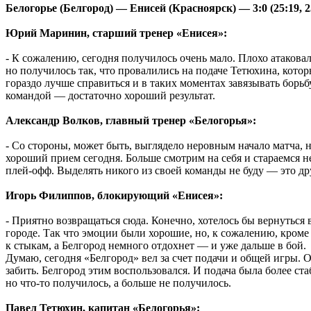
Белогорье (Белгород) — Енисей (Красноярск) — 3:0 (25:19, 25
Юрий Маринин, старший тренер «Енисея»:
- К сожалению, сегодня получилось очень мало. Плохо атакова
но получилось так, что провалились на подаче Тетюхина, котор
гораздо лучше справиться и в таких моментах завязывать борьб
командой — достаточно хороший результат.
Александр Волков, главный тренер «Белогорья»:
- Со стороны, может быть, выглядело неровным начало матча, но
хороший прием сегодня. Больше смотрим на себя и стараемся не 
плей-офф. Выделять никого из своей команды не буду — это д
Игорь Филиппов, блокирующий «Енисея»:
- Приятно возвращаться сюда. Конечно, хотелось бы вернуться
городе. Так что эмоции были хорошие, но, к сожалению, кроме 
к стыкам, а Белгород немного отдохнет — и уже дальше в бой.
Думаю, сегодня «Белгород» вел за счет подачи и общей игры.
забить. Белгород этим воспользовался. И подача была более с
но что-то получилось, а больше не получилось.
Павел Тетюхин, капитан «Белогорья»: