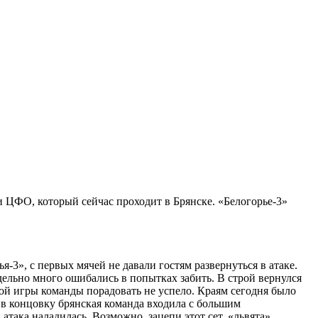
 ЦФО, который сейчас проходит в Брянске. «Белогорье-3»
-3», с первых мячей не давали гостям развернуться в атаке.
ельно много ошибались в попытках забить. В строй вернулся
й игры команды порадовать не успело. Краям сегодня было
 в концовку брянская команда входила с большим
 атака наладилась. Возможно, зацепи этот сет, «львята»