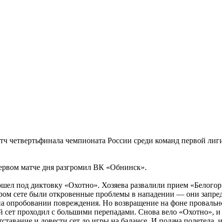
ч четвертьфинала чемпионата России среди команд первой лиги
ервом матче дня разгромил ВК «Обнинск».
шел под диктовку «Охотно». Хозяева развалили прием «Белогорья
тором сете были откровенные проблемы в нападении — они запред
 опробовании повреждения. Но возвращение на фоне провально
й сет проходил с большими перепадами. Снова вело «Охотно», и
тавание и довести сет до игры на балансе. И подача полетела, и