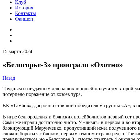
Клуб
История
Контакты
Фаншоп
15 марта 2024
«Белогорье-3» проиграло «Охотно»
Назад
Трудным и неудачным для наших юношей получился второй мат
потерпело поражение от хозяев тура.
ВК «Тамбов», досрочно ставший победителем группы «А», в п
В игре белгородских и брянских волейболистов первый сет про
Сами же играли достаточно чисто. У «львят» в первом и во в
блокирующий Марунченко, пропустивший из-за полученного на
сложно бороться с блоком, первым темпом играли редко. Трети
преимуществом, но «Белогорье-3» смогло отыграть 4-очковое отс