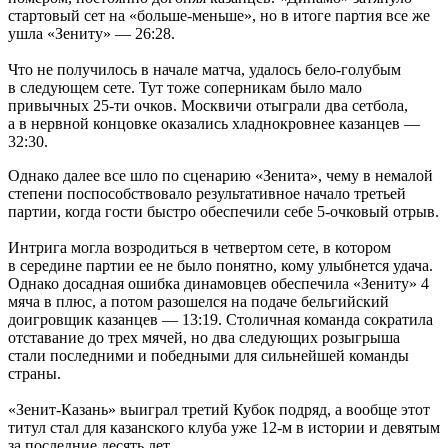
стартовый сет на «больше-меньше», но в итоге партия все же
ушла «Зениту» — 26:28.
Что не получилось в начале матча, удалось бело-голубым
в следующем сете. Тут тоже соперникам было мало
привычных 25-ти очков. Москвичи отыграли два сетбола,
а в нервной концовке оказались хладнокровнее казанцев —
32:30.
Однако далее все шло по сценарию «Зенита», чему в немалой
степени поспособствовало результативное начало третьей
партии, когда гости быстро обеспечили себе 5-очковый отрыв.
Интрига могла возродиться в четвертом сете, в котором
в середине партии ее не было понятно, кому улыбнется удача.
Однако досадная ошибка динамовцев обеспечила «Зениту» 4
мяча в плюс, а потом разошелся на подаче бельгийский
доигровщик казанцев — 13:19. Столичная команда сократила
отставание до трех мячей, но два следующих розыгрыша
стали последними и победными для сильнейшей команды
страны.
«Зенит-Казань» выиграл третий Кубок подряд, а вообще этот
титул стал для казанского клуба уже 12-м в истории и девятым
за последние десять лет.