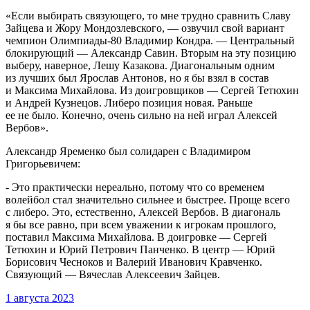
«Если выбирать связующего, то мне трудно сравнить Славу
Зайцева и Жору Мондозлевского, — озвучил свой вариант
чемпион Олимпиады-80 Владимир Кондра. — Центральный
блокирующий — Александр Савин. Вторым на эту позицию
выберу, наверное, Лешу Казакова. Диагональным одним
из лучших был Ярослав Антонов, но я бы взял в состав
и Максима Михайлова. Из доигровщиков — Сергей Тетюхин
и Андрей Кузнецов. Либеро позиция новая. Раньше
ее не было. Конечно, очень сильно на ней играл Алексей
Вербов».
Александр Яременко был солидарен с Владимиром
Григорьевичем:
- Это практически нереально, потому что со временем
волейбол стал значительно сильнее и быстрее. Проще всего
с либеро. Это, естественно, Алексей Вербов. В диагональ
я бы все равно, при всем уважении к игрокам прошлого,
поставил Максима Михайлова. В доигровке — Сергей
Тетюхин и Юрий Петрович Панченко. В центр — Юрий
Борисович Чесноков и Валерий Иванович Кравченко.
Связующий — Вячеслав Алексеевич Зайцев.
1 августа 2023