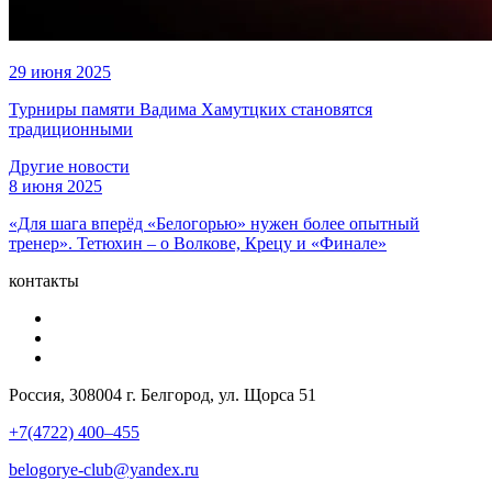
29 июня 2025
Турниры памяти Вадима Хамутцких становятся
традиционными
Другие новости
8 июня 2025
«Для шага вперёд «Белогорью» нужен более опытный
тренер». Тетюхин – о Волкове, Крецу и «Финале»
контакты
Россия, 308004 г. Белгород, ул. Щорса 51
+7(4722) 400–455
belogorye-club@yandex.ru