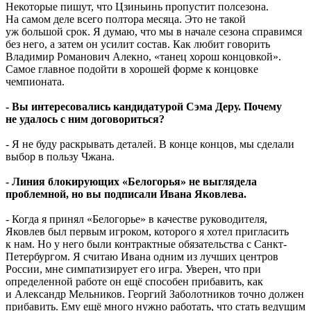
Некоторые пишут, что Цзиньинь пропустит полсезона.
На самом деле всего полтора месяца. Это не такой
уж большой срок. Я думаю, что мы в начале сезона справимся
без него, а затем он усилит состав. Как любит говорить
Владимир Романович Алекно, «танец хорош концовкой».
Самое главное подойти в хорошей форме к концовке
чемпионата.
- Вы интересовались кандидатурой Сэма Деру. Почему
не удалось с ним договориться?
- Я не буду раскрывать деталей. В конце концов, мы сделали
выбор в пользу Чжана.
- Линия блокирующих «Белогорья» не выглядела
проблемной, но вы подписали Ивана Яковлева.
- Когда я принял «Белогорье» в качестве руководителя,
Яковлев был первым игроком, которого я хотел пригласить
к нам. Но у него были контрактные обязательства с Санкт-
Петербургом. Я считаю Ивана одним из лучших центров
России, мне симпатизирует его игра. Уверен, что при
определенной работе он ещё способен прибавить, как
и Александр Мельников. Георгий Заболотников точно должен
прибавить. Ему ещё много нужно работать, что стать ведущим