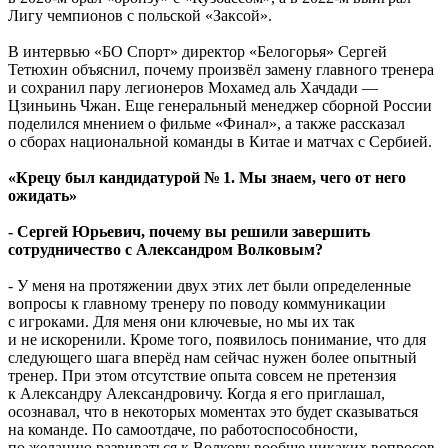
Лигу чемпионов с польской «Заксой».
В интервью «БО Спорт» директор «Белогорья» Сергей
Тетюхин объяснил, почему произвёл замену главного тренера
и сохранил пару легионеров Мохамед аль Хачдади —
Цзиньинь Чжан. Еще генеральный менеджер сборной России
поделился мнением о фильме «Финал», а также рассказал
о сборах национальной команды в Китае и матчах с Сербией.
«Крецу был кандидатурой № 1. Мы знаем, чего от него
ожидать»
- Сергей Юрьевич, почему вы решили завершить
сотрудничество с Александром Волковым?
- У меня на протяжении двух этих лет были определенные
вопросы к главному тренеру по поводу коммуникации
с игроками. Для меня они ключевые, но мы их так
и не искоренили. Кроме того, появилось понимание, что для
следующего шага вперёд нам сейчас нужен более опытный
тренер. При этом отсутствие опыта совсем не претензия
к Александру Александровичу. Когда я его приглашал,
осознавал, что в некоторых моментах это будет сказываться
на команде. По самоотдаче, по работоспособности,
по желанию развиваться к Волкову вообще никаких вопросов.