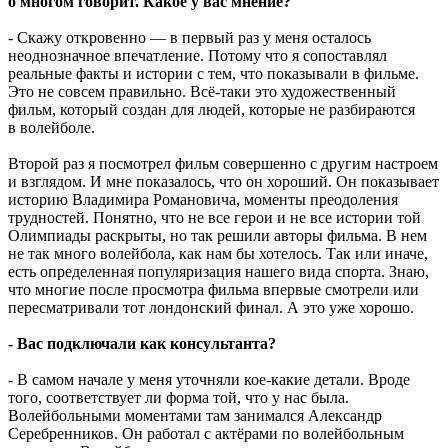
о многом говорит. Какое у вас мнение?
- Скажу откровенно — в первый раз у меня осталось
неоднозначное впечатление. Потому что я сопоставлял
реальные факты и истории с тем, что показывали в фильме.
Это не совсем правильно. Всё-таки это художественный
фильм, который создан для людей, которые не разбираются
в волейболе.
Второй раз я посмотрел фильм совершенно с другим настроем
и взглядом. И мне показалось, что он хороший. Он показывает
историю Владимира Романовича, моменты преодоления
трудностей. Понятно, что не все герои и не все истории той
Олимпиады раскрыты, но так решили авторы фильма. В нем
не так много волейбола, как нам бы хотелось. Так или иначе,
есть определенная популяризация нашего вида спорта. Знаю,
что многие после просмотра фильма впервые смотрели или
пересматривали тот лондонский финал. А это уже хорошо.
- Вас подключали как консультанта?
- В самом начале у меня уточняли кое-какие детали. Вроде
того, соответствует ли форма той, что у нас была.
Волейбольными моментами там занимался Александр
Серебренников. Он работал с актёрами по волейбольным