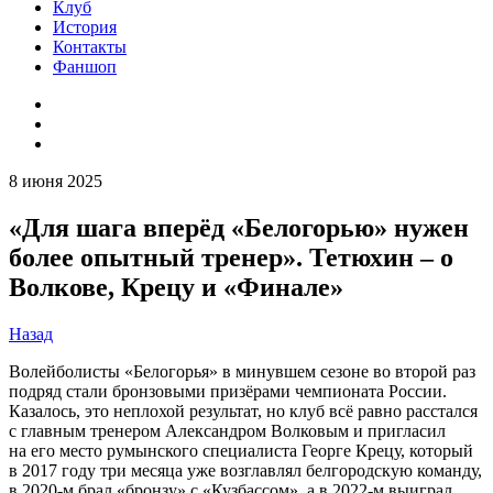
Клуб
История
Контакты
Фаншоп
8 июня 2025
«Для шага вперёд «Белогорью» нужен
более опытный тренер». Тетюхин – о
Волкове, Крецу и «Финале»
Назад
Волейболисты «Белогорья» в минувшем сезоне во второй раз
подряд стали бронзовыми призёрами чемпионата России.
Казалось, это неплохой результат, но клуб всё равно расстался
с главным тренером Александром Волковым и пригласил
на его место румынского специалиста Георге Крецу, который
в 2017 году три месяца уже возглавлял белгородскую команду,
в 2020-м брал «бронзу» с «Кузбассом», а в 2022-м выиграл