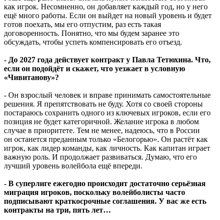
как игрок. Несомненно, он добавляет каждый год, но у него
ещё много работы. Если он выйдет на новый уровень и будет
готов поехать, мы его отпустим, раз есть такая
договоренность. Понятно, что мы будем заранее это
обсуждать, чтобы успеть компенсировать его отъезд.
- До 2027 года действует контракт у Павла Тетюхина. Что,
если он подойдёт и скажет, что уезжает в условную
«Чивитанову»?
- Он взрослый человек и вправе принимать самостоятельные
решения. Я препятствовать не буду. Хотя со своей стороны
постараюсь сохранить одного из ключевых игроков, если его
позиция не будет категоричной. Желание игрока в любом
случае в приоритете. Тем не менее, надеюсь, что в России
он останется преданным только «Белогорью». Он растёт как
игрок, как лидер команды, как личность. Как капитан играет
важную роль. И продолжает развиваться. Думаю, что его
лучший уровень волейбола ещё впереди.
- В суперлиге ежегодно происходит достаточно серьёзная
миграция игроков, поскольку волейболисты часто
подписывают краткосрочные соглашения. У вас же есть
контракты на три, пять лет…