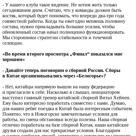
- У нашего клуба такое видение. Не хотим жить только
сегодняшним днем. Считаю, что у команды должен быть
костяк, который будет понимать, что впереди два-три года
совместной работы. Когда ты ежегодно меняешь половину
состава, нужно прикладывать большие усилия, чтобы
обновленный состав начал полноценно функционировать.
Мы сторонники стратегии стабильности и точечной
селекции.
«Во время второго просмотра „Финал“ показался мне
хорошим»
- Давайте теперь поговорим о сборной России. Сборы
в Китае организовывались через «Белогорье»?
- Нет, китайцы напрямую вышли на нашу федерацию
и пригласили к себе. Насколько я слышал, инициатором
выступил главный тренер китайской сборной Витал Хейнен.
Ему было интересно поработать совместно с нами. Думаю,
для наших ребят поездка в Китай была интересным событием.
Понятно, что в Новогорске замечательные условия для
работы, но смена обстановки всегда полезна. Наша сборная
отлично поработала на базе сборной Китая, наши китайские
друзья создали для нас прекрасные условия. Благодарим
и наших сербских друзей, совместно с которыми мы провели