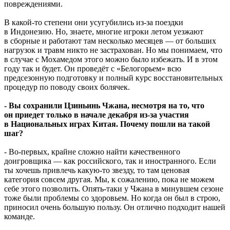
повреждениями.
В какой-то степени они усугубились из-за поездки
в Индонезию. Но, знаете, многие игроки летом уезжают
в сборные и работают там несколько месяцев — от больших
нагрузок и травм никто не застрахован. Но мы понимаем, что
в случае с Мохамедом этого можно было избежать. И в этом
году так и будет. Он проведёт с «Белогорьем» всю
предсезонную подготовку и полный курс восстановительных
процедур по поводу своих болячек.
- Вы сохранили Цзиньинь Чжана, несмотря на то, что
он приедет только в начале декабря из-за участия
в Национальных играх Китая. Почему пошли на такой
шаг?
- Во-первых, крайне сложно найти качественного
доигровщика — как российского, так и иностранного. Если
ты хочешь привлечь какую-то звезду, то там ценовая
категория совсем другая. Мы, к сожалению, пока не можем
себе этого позволить. Опять-таки у Чжана в минувшем сезоне
тоже были проблемы со здоровьем. Но когда он был в строю,
приносил очень большую пользу. Он отлично подходит нашей
команде.