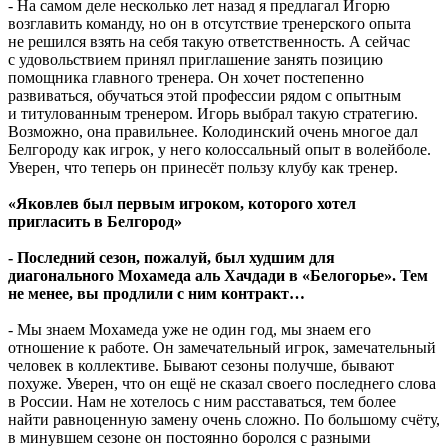
- На самом деле несколько лет назад я предлагал Игорю
возглавить команду, но он в отсутствие тренерского опыта
не решился взять на себя такую ответственность. А сейчас
с удовольствием принял приглашение занять позицию
помощника главного тренера. Он хочет постепенно
развиваться, обучаться этой профессии рядом с опытным
и титулованным тренером. Игорь выбрал такую стратегию.
Возможно, она правильнее. Колодинский очень многое дал
Белгороду как игрок, у него колоссальный опыт в волейболе.
Уверен, что теперь он принесёт пользу клубу как тренер.
«Яковлев был первым игроком, которого хотел
пригласить в Белгород»
- Последний сезон, пожалуй, был худшим для
диагонального Мохамеда аль Хачдади в «Белогорье». Тем
не менее, вы продлили с ним контракт…
- Мы знаем Мохамеда уже не один год, мы знаем его
отношение к работе. Он замечательный игрок, замечательный
человек в коллективе. Бывают сезоны получше, бывают
похуже. Уверен, что он ещё не сказал своего последнего слова
в России. Нам не хотелось с ним расставаться, тем более
найти равноценную замену очень сложно. По большому счёту,
в минувшем сезоне он постоянно боролся с разными