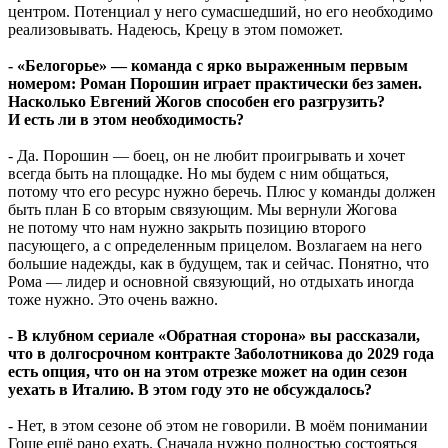
центром. Потенциал у него сумасшедший, но его необходимо
реализовывать. Надеюсь, Крецу в этом поможет.
- «Белогорье» — команда с ярко выраженным первым
номером: Роман Порошин играет практически без замен.
Насколько Евгений Жогов способен его разгрузить?
И есть ли в этом необходимость?
- Да. Порошин — боец, он не любит проигрывать и хочет
всегда быть на площадке. Но мы будем с ним общаться,
потому что его ресурс нужно беречь. Плюс у команды должен
быть план Б со вторым связующим. Мы вернули Жогова
не потому что нам нужно закрыть позицию второго
пасующего, а с определенным прицелом. Возлагаем на него
большие надежды, как в будущем, так и сейчас. Понятно, что
Рома — лидер и основной связующий, но отдыхать иногда
тоже нужно. Это очень важно.
- В клубном сериале «Обратная сторона» вы рассказали,
что в долгосрочном контракте Заболотникова до 2029 года
есть опция, что он на этом отрезке может на один сезон
уехать в Италию. В этом году это не обсуждалось?
- Нет, в этом сезоне об этом не говорили. В моём понимании
Гоше ещё рано ехать. Сначала нужно полностью состояться