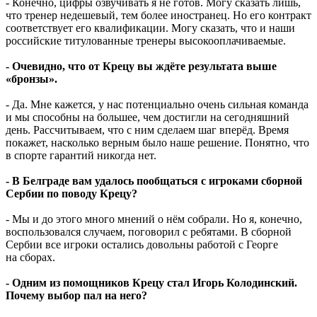
- Конечно, цифры озвучивать я не готов. Могу сказать лишь,
что тренер недешевый, тем более иностранец. Но его контракт
соответствует его квалификации. Могу сказать, что и наши
российские титулованные тренеры высокооплачиваемые.
- Очевидно, что от Крецу вы ждёте результата выше
«бронзы».
- Да. Мне кажется, у нас потенциально очень сильная команда
и мы способны на большее, чем достигли на сегодняшний
день. Рассчитываем, что с ним сделаем шаг вперёд. Время
покажет, насколько верным было наше решение. Понятно, что
в спорте гарантий никогда нет.
- В Белграде вам удалось пообщаться с игроками сборной
Сербии по поводу Крецу?
- Мы и до этого много мнений о нём собрали. Но я, конечно,
воспользовался случаем, поговорил с ребятами. В сборной
Сербии все игроки остались довольны работой с Георге
на сборах.
- Одним из помощников Крецу стал Игорь Колодинский.
Почему выбор пал на него?