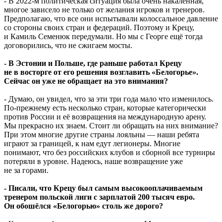
- В 2022-м политическая ситуация была очень накалённая,
многое зависело не только от желания игроков и тренеров.
Предполагаю, что все они испытывали колоссальное давление
со стороны своих стран и федераций. Поэтому и Крецу,
и Камиль Семенюк передумали. Но мы с Георге ещё тогда
договорились, что не сжигаем мосты.
- В Эстонии и Польше, где раньше работал Крецу
не в восторге от его решения возглавить «Белогорье».
Сейчас он уже не обращает на это внимания?
- Думаю, он увидел, что за эти три года мало что изменилось.
По-прежнему есть несколько стран, которые категорически
против России и её возвращения на международную арену.
Мы прекрасно их знаем. Стоит ли обращать на них внимание?
При этом многие другие страны лояльны — наши ребята
играют за границей, к нам едут легионеры. Многие
понимают, что без российских клубов и сборной все турниры
потеряли в уровне. Надеюсь, наше возвращение уже
не за горами.
- Писали, что Крецу был самым высокооплачиваемым
тренером польской лиги с зарплатой 200 тысяч евро.
Он обошёлся «Белогорью» столь же дорого?