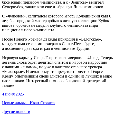
бронзовым призером чемпионата, а с «Зенитом» выиграл
Суперкубок, также взяв еще и «бронзу» Лиги чемпионов.
С «Факелом», капитаном которого Игорь Колодинский был 6
лет, белгородский мастер добыл в личную коллекцию Кубок
вызова, бронзовые медали клубного чемпионата мира
и национального чемпионата.
После Нового Уренгоя дважды приходил в «Белогорье»,
между этими сезонами поиграл в Санкт-Петербурге,
а последние два года играл в чемпионате Турции.
Игровую карьеру Игорь Георгиевич завершил в 41 год. Теперь
легенда снова будет делиться опытом и игровой мудростью
с нашими «львами», но уже в качестве старшего тренера
«Белогорья». И делать ему это предстоит вместе с Георге
Крецу, опытнейшим специалистом и одним из лучших в мире
наставников. Интересный и многообещающий тренерский
тандем.
4 июня 2025
Новые «львы». Иван Яковлев
Другие новости