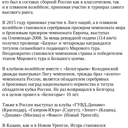
кто был в составах сборной России как в классическом, так
и в пляжном волейболе, принимая участие в турнирах самого
высокого ранга.
В 2015 году принимал участие в Лиге наций, а в пляжном
волейболе становился серебряным призером чемпионата мира
и бронзовым призером чемпионата Европы, выступал
на Олимпиаде-2008. За мощь рекордной подачи (114 км/ч)
получил прозвище «Базука» и четырежды награждался
титулом сильнейшего подающего Мирового тура.
Неоднократно становился чемпионом страны и победителем
этапов Мирового тура и Большого шлема.
В клубном волейболе вместе с «Белогорьем» Колодинский
дважды выигрывал Лигу чемпионов, трижды брал «золото»
чемпионата России, является обладателем серебряных
и бронзовых наград национального первенства и титула
обладателя кубка России. Не раз возвращался в Белгород
и в целом провел в «Белогорье» 10 лет.
Также в России выступал за клубы «ГУВД-Динамо»
(Краснодар), «Газпром-Югра» (Сургут), «Зенит» (Казань),
«Динамо» (Москва) и «Факел» (Новый Уренгой).
В Казани, как и в Новом Уренгое, Игорь становился