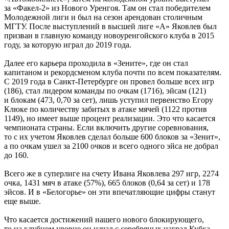
за «Факел-2» из Нового Уренгоя. Там он стал победителем
Молодежной лиги и был на сезон арендован столичным
МГТУ. После выступлений в высшей лиге «А» Яковлев был
призван в главную команду новоуренгойского клуба в 2015
году, за которую играл до 2019 года.
Далее его карьера проходила в «Зените», где он стал
капитаном и рекордсменом клуба почти по всем показателям.
С 2019 года в Санкт-Петербурге он провел больше всех игр
(186), стал лидером команды по очкам (1716), эйсам (121)
и блокам (473, 0,70 за сет), лишь уступил первенство Егору
Клюке по количеству забитых в атаке мячей (1122 против
1149), но имеет выше процент реализации. Это что касается
чемпионата страны. Если включить другие соревнования,
то с их учетом Яковлев сделал больше 600 блоков за «Зенит»,
а по очкам ушел за 2100 очков и всего одного эйса не добрал
до 160.
Всего же в суперлиге на счету Ивана Яковлева 297 игр, 2274
очка, 1431 мяч в атаке (57%), 665 блоков (0,64 за сет) и 178
эйсов. И в «Белогорье» он эти впечатляющие цифры станут
еще выше.
Что касается достижений нашего нового блокирующего,
то на клубном уровне он начал с серебряных наград Кубка