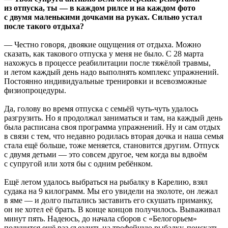
из отпуска, ты — в каждом рилсе и на каждом фото
с двумя маленькими дочками на руках. Сильно устал
после такого отдыха?
— Честно говоря, двоякие ощущения от отдыха. Можно
сказать, как такового отпуска у меня не было. С 28 марта
нахожусь в процессе реабилитации после тяжёлой травмы,
и летом каждый день надо выполнять комплекс упражнений.
Постоянно индивидуальные тренировки и всевозможные
физиопроцедуры.
Да, голову во время отпуска с семьёй чуть-чуть удалось
разгрузить. Но я продолжал заниматься и там, на каждый день
была расписана своя программа упражнений. Ну и сам отдых
в связи с тем, что недавно родилась вторая дочка и наша семья
стала ещё больше, тоже меняется, становится другим. Отпуск
с двумя детьми — это совсем другое, чем когда вы вдвоём
с супругой или хотя бы с одним ребёнком.
Ещё летом удалось выбраться на рыбалку в Карелию, взял
судака на 9 килограмм. Мы его увидели на эхолоте, он лежал
в яме — и долго пытались заставить его скушать приманку,
он не хотел её брать. В конце концов получилось. Вываживал
минут пять. Надеюсь, до начала сборов с «Белогорьем»
получится ещё раз съездить на трофейную рыбалку, поискать