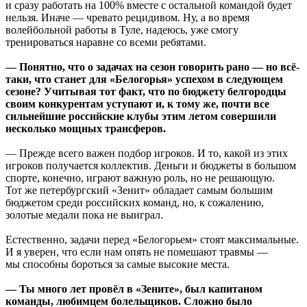
и сразу работать на 100% вместе с остальной командой будет
нельзя. Иначе — чревато рецидивом. Ну, а во время
волейбольной работы в Туле, надеюсь, уже смогу
тренироваться наравне со всеми ребятами.
— Понятно, что о задачах на сезон говорить рано — но всё-
таки, что станет для «Белогорья» успехом в следующем
сезоне? Учитывая тот факт, что по бюджету белгородцы
своим конкурентам уступают и, к тому же, почти все
сильнейшие российские клубы этим летом совершили
несколько мощных трансферов.
— Прежде всего важен подбор игроков. И то, какой из этих
игроков получается коллектив. Деньги и бюджеты в большом
спорте, конечно, играют важную роль, но не решающую.
Тот же петербургский «Зенит» обладает самым большим
бюджетом среди российских команд, но, к сожалению,
золотые медали пока не выиграл.
Естественно, задачи перед «Белогорьем» стоят максимальные.
И я уверен, что если нам опять не помешают травмы —
мы способны бороться за самые высокие места.
— Ты много лет провёл в «Зените», был капитаном
команды, любимцем болельщиков. Сложно было