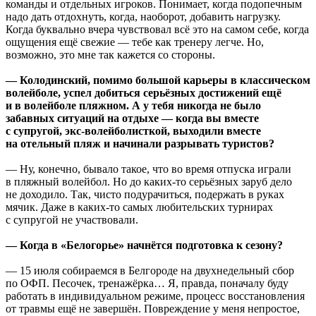
команды и отдельных игроков. Понимает, когда подопечным
надо дать отдохнуть, когда, наоборот, добавить нагрузку.
Когда буквально вчера чувствовал всё это на самом себе, когда
ощущения ещё свежие — тебе как тренеру легче. Но,
возможно, это мне так кажется со стороны.
— Колодинский, помимо большой карьеры в классическом
волейболе, успел добиться серьёзных достижений ещё
и в волейболе пляжном. А у тебя никогда не было
забавных ситуаций на отдыхе — когда вы вместе
с супругой, экс-волейболисткой, выходили вместе
на отельный пляж и начинали разрывать туристов?
— Ну, конечно, бывало такое, что во время отпуска играли
в пляжный волейбол. Но до каких-то серьёзных заруб дело
не доходило. Так, чисто подурачиться, подержать в руках
мячик. Даже в каких-то самых любительских турнирах
с супругой не участвовали.
— Когда в «Белогорье» начнётся подготовка к сезону?
— 15 июля собираемся в Белгороде на двухнедельный сбор
по ОФП. Песочек, тренажёрка… Я, правда, поначалу буду
работать в индивидуальном режиме, процесс восстановления
от травмы ещё не завершён. Повреждение у меня непростое,