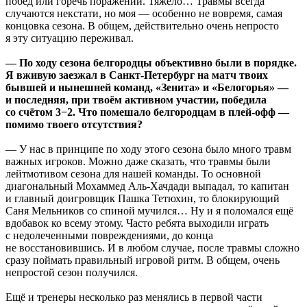
побед или горечь поражений. Тяжело… Травмы всегда
случаются некстати, но моя — особенно не вовремя, самая
концовка сезона. В общем, действительно очень непросто
я эту ситуацию переживал.
— По ходу сезона белгородцы объективно были в порядке.
Я вживую заезжал в Санкт-Петербург на матч твоих
бывшей и нынешней команд, «Зенита» и «Белогорья» —
и последняя, при твоём активном участии, победила
со счётом 3−2. Что помешало белгородцам в плей-офф —
помимо твоего отсутствия?
— У нас в принципе по ходу этого сезона было много травм
важных игроков. Можно даже сказать, что травмы были
лейтмотивом сезона для нашей команды. То основной
диагональный Мохаммед Аль-Хачдади выпадал, то капитан
и главный доигровщик Пашка Тетюхин, то блокирующий
Саня Мельников со спиной мучился… Ну и я поломался ещё
вдобавок ко всему этому. Часто ребята выходили играть
с недолеченными повреждениями, до конца
не восстановившись. И в любом случае, после травмы сложно
сразу поймать правильный игровой ритм. В общем, очень
непростой сезон получился.
Ещё и тренеры несколько раз менялись в первой части