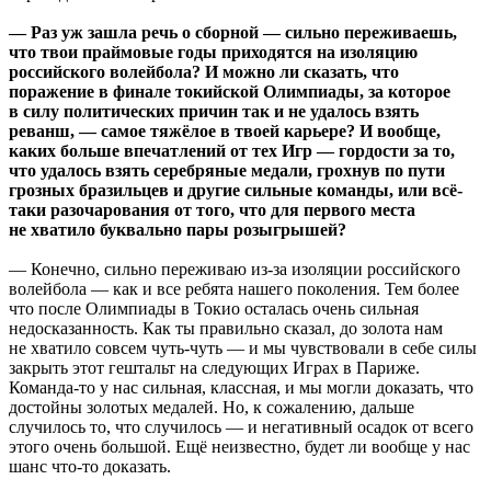
— Раз уж зашла речь о сборной — сильно переживаешь,
что твои праймовые годы приходятся на изоляцию
российского волейбола? И можно ли сказать, что
поражение в финале токийской Олимпиады, за которое
в силу политических причин так и не удалось взять
реванш, — самое тяжёлое в твоей карьере? И вообще,
каких больше впечатлений от тех Игр — гордости за то,
что удалось взять серебряные медали, грохнув по пути
грозных бразильцев и другие сильные команды, или всё-
таки разочарования от того, что для первого места
не хватило буквально пары розыгрышей?
— Конечно, сильно переживаю из-за изоляции российского
волейбола — как и все ребята нашего поколения. Тем более
что после Олимпиады в Токио осталась очень сильная
недосказанность. Как ты правильно сказал, до золота нам
не хватило совсем чуть-чуть — и мы чувствовали в себе силы
закрыть этот гештальт на следующих Играх в Париже.
Команда-то у нас сильная, классная, и мы могли доказать, что
достойны золотых медалей. Но, к сожалению, дальше
случилось то, что случилось — и негативный осадок от всего
этого очень большой. Ещё неизвестно, будет ли вообще у нас
шанс что-то доказать.