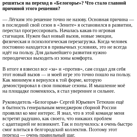
решиться на переход в «Белогорье»? Что стало главной
причиной этого решения?
— Лёгким это решение точно не назову. Основная причина —
в последний свой сезон в «Зените» я остановился в развитии,
перестал прогрессировать. Началась какая-то игровая
стагнация. Нужен был новый вызов, новые эмоции,
физическая и психологическая перезагрузка. Когда человек
постоянно находится в привычных условиях, это не всегда
идёт на пользу. Для дальнейшего развития нужно
периодически выходить из зоны комфорта.
В итоге я взвесил все «за» и «против», сам создал для себя
этот новый вызов — и моей игре это точно пошло на пользу.
Как минимум я вернулся к той форме, которую
демонстрировал в свои пиковые сезоны. И мышление моё
на площадке поменялось, я стал увереннее и сильнее.
Руководитель «Белогорья» Сергей Юрьевич Тетюхин ещё
в бытность генеральным менеджером сборной России
проявлял ко мне интерес. Я знал, что в этой команде меня
встретят радушно, как своего, что никаких проблем
с адаптацией не возникнет. Так и получилось: я очень быстро
смог влиться в белгородский коллектив. Поэтому этот
переход — очень правильный шаг.