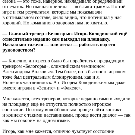
сезона — это тоже, наверное, накладывало определённый
отпечаток. Но главная причина — всё-таки травмы. По той
игре и тем результатам, которые мы показывали
в оптимальном составе, было видно, что потенциал у нас
хороший. Но командного здоровья нам не хватило.
— Главный тренер «Белогорья» Игорь Колодинский ещё
относительно недавно сам выходил на площадку.
Насколько тяжело — или легко — работать под его
руководством?
— Конечно, интересно было бы поработать с предыдущим
тренером «Белогорья», олимпийским чемпионом
Александром Волковым. Тем более, он в бытность игроком
тоже был центральным блокирующим, как и я.
Но не посчастливилось. А с Игорем Колодинским мы даже
вместе играли в «Зените» и «Факеле».
Мне кажется, всех тренеров, которые недавно сами выходили
на площадку, ещё не отпустило полностью игроцкое
состояние. Поэтому волейболистам проще найти контакт
и коннект с такими наставниками, проще вести диалог — так
как мы говорим на одном языке.
Игорь, как мне кажется, отлично чувствует состояние