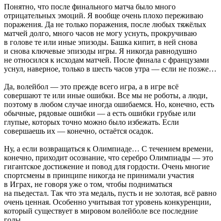
Понятно, что после финального матча было много
отрицательных эмоций. Я вообще очень плохо переживаю
поражения. Да не только поражения, после любых тяжёлых
матчей долго, много часов не могу уснуть, прокручиваю
в голове те или иные эпизоды. Башка кипит, в ней снова
и снова ключевые эпизоды игры. Я никогда равнодушно
не относился к исходам матчей. После финала с французами
уснул, наверное, только в шесть часов утра — если не позже…
Да, волейбол — это прежде всего игра, а в игре всё
совершают те или иные ошибки. Все мы не роботы, а люди,
поэтому в любом случае иногда ошибаемся. Но, конечно, есть
обычные, рядовые ошибки — а есть ошибки грубые или
глупые, которых точно можно было избежать. Если
совершаешь их — конечно, остаётся осадок.
Ну, а если возвращаться к Олимпиаде… С течением времени,
конечно, приходит осознание, что серебро Олимпиады — это
гигантское достижение и повод для гордости. Очень многие
спортсмены в принципе никогда не принимали участия
в Играх, не говоря уже о том, чтобы подниматься
на пьедестал. Так что эта медаль, пусть и не золотая, всё равно
очень ценная. Особенно учитывая тот уровень конкуренции,
который существует в мировом волейболе все последние
годы.