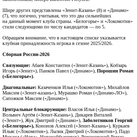
Шире других представлены «Зенит-Казань» (8) и «Динамо»
(7), что логично, учитывая, что это два сильнейших
на данный момент клуба страны. «Белогорье» и «Локомотив»
стали следующими по числу кандидатов — по 5.
Обращаем внимание, что в настоящем списке указывается
клубная принадлежность игрока в сезоне 2025/2026.
Сборная России-2026
Связующие:
Абаев Константин («Зенит-Казань»), Кобзарь
Игорь («Зенит»), Панков Павел («Динамо»),
Порошин Роман
(«Белогорье»)
.
Диагональные:
Казаченков Илья («Локомотив»), Михайлов
Максим («Зенит-казань»), Мурашко Роман («Динамо-ЛО»),
Сапожков Максим («Динамо»).
Центральные блокирующие:
Власов Илья («Динамо»),
Вольвич Артём («Зенит-Казань»), Дикарев Виталий
(«Зенит»), Жук Дмитрий («Динамо»),
Заболотников Георгий
(«Белогорье»),
Кононов Алексей («Зенит-Казань»), Куркаев
Ильяс («Локомотив»), Лызик Дмитрий («Локомотив»), Падо
Михаил («Нова», Новокуйбышевск), Романовский Роман