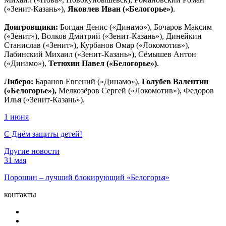
(«Зенит-Казань»),
Яковлев Иван («Белогорье»)
.
Доигровщики:
Богдан Денис («Динамо»), Бочаров Максим
(«Зенит»), Волков Дмитрий («Зенит-Казань»), Динейкин
Станислав («Зенит»), Курбанов Омар («Локомотив»),
Лабинский Михаил («Зенит-Казань»), Сёмышев Антон
(«Динамо»),
Тетюхин Павел («Белогорье»)
.
Либеро:
Баранов Евгений («Динамо»),
Голубев Валентин
(«Белогорье»),
Мелкозёров Сергей («Локомотив»), Федоров
Илья («Зенит-Казань»).
1 июня
С Днём защиты детей!
Другие новости
31 мая
Порошин – лучший блокирующий «Белогорья»
контакты