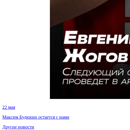
22 мая
Максим Будюхин остается с нами
Другие новости