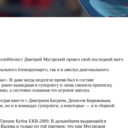
й волейболист Дмитрий Мусэрский провел свой последний матч.
рального блокирующего, так и в амплуа диагонального.
ье». И даже когда недолгое время был в составе
ом ранее вышедшая в суперлигу и лишь сменила приписку,
ово, а системно осваивая это игровое амплуа.
, играя вместе с Дмитрием Багреем, Денисом Бирюковым,
 но и в командах суперлиги, а некоторые — и в сборной
й в Греции Кубок ЕКВ-2009. В дальнейшем выдающийся
 Вызова и только по той причине, что при Мусэрском