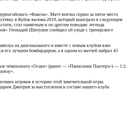
уренгойского «Факела». Матч венчал серию за пятое место
путевку в Кубок вызова-2019, который выиграло в следующем
кстати, стал памятным и по другим поводам: легенда
ьвов» Геннадий Шипулин сообщил об уходе с тренерского
амплуа на диагонального и вместе с новым клубом взял
 его лучшим бомбардиром, а в одном из матчей набрал 43
нале чемпионата «Осаке» (ранее — «Панасоник Пантерз») — 1:2.
ронзу».
лучших игроков в истории этой замечательной игры.
дарим Дмитрия за выступления в составе нашего клуба