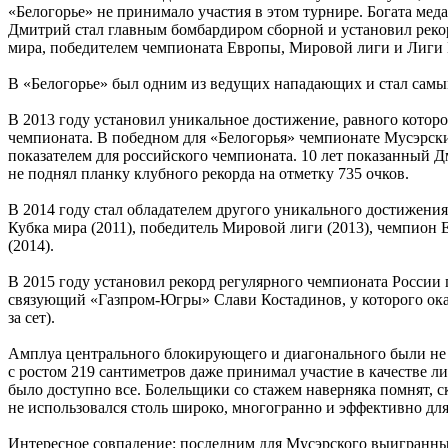
«Белогорье» не принимало участия в этом турнире. Богата мед
Дмитрий стал главным бомбардиром сборной и установил рекор
мира, победителем чемпионата Европы, Мировой лиги и Лиги
В «Белогорье» был одним из ведущих нападающих и стал самым
В 2013 году установил уникальное достижение, равного кото
чемпионата. В победном для «Белогорья» чемпионате Мусэрский н
показателем для российского чемпионата. 10 лет показанный 
не поднял планку клубного рекорда на отметку 735 очков.
В 2014 году стал обладателем другого уникального достижени
Кубка мира (2011), победитель Мировой лиги (2013), чемпион 
(2014).
В 2015 году установил рекорд регулярного чемпионата России по 
связующий «Газпром-Югры» Слави Костадинов, у которого оказа
за сет).
Амплуа центрального блокирующего и диагонального были не 
с ростом 219 сантиметров даже принимал участие в качестве л
было доступно все. Болельщики со стажем наверняка помнят, 
не использовался столь широко, многогранно и эффективно дл
Интересное совпадение: последним для Мусэрского выигранным