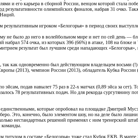
алями и его карьера в сборной России, венцом которой стала по
д результативности олимпийских финалов, набрав 31 очко. Такж
 Наций.
 результативным игроком «Белогорья» в период своих выступле
рому не было до него в волейбольном мире и нет по сей день —
абрал 574 очка, из которых 396 (66%) в атаке, 108 на блоке и 7
Дмитрием результат был лучшим среди нападающих «Белогорья»,
я, так как одновременно был действующим владельцем восьми (!
Европы (2013), чемпион России (2013), обладатель Кубка России
эйсам, подав навылет 75 раз в 22-х матчах (0,89 эйса за сет). Т
лось 78 результативных подач. Но для рекорда сургутянину потр
единственными, которые опробовал на площадке Дмитрий Мусэр
иберо. Это, конечно, было элементом шоу, но на деле было лиш
сколько нестандартных решений применял с ним тренерский шта
я команды.
 титулом в составе «Белогорья» тоже стал Кубок ЕКВ. В марте