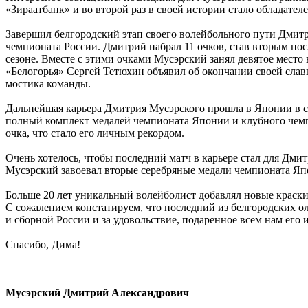
«Зираатбанк» и во второй раз в своей истории стало обладателе
Завершил белгородский этап своего волейбольного пути Дмитр
чемпионата России. Дмитрий набрал 11 очков, став вторым по
сезоне. Вместе с этими очками Мусэрский занял девятое место 
«Белогорья» Сергей Тетюхин объявил об окончании своей слав
мостика команды.
Дальнейшая карьера Дмитрия Мусэрского прошла в Японии в со
полный комплект медалей чемпионата Японии и клубного чемп
очка, что стало его личным рекордом.
Очень хотелось, чтобы последний матч в карьере стал для Дми
Мусэрский завоевал вторые серебряные медали чемпионата Япо
Больше 20 лет уникальный волейболист добавлял новые краски
С сожалением констатируем, что последний из белгородских ол
и сборной России и за удовольствие, подаренное всем нам его 
Спасибо, Дима!
Мусэрский Дмитрий Александрович