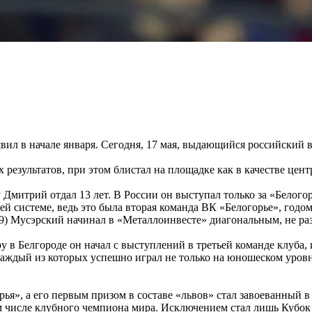
ъявил в начале января. Сегодня, 17 мая, выдающийся российски
езультатов, при этом блистал на площадке как в качестве цент
Дмитрий отдал 13 лет. В России он выступал только за «Белогор
шей системе, ведь это была вторая команда ВК «Белогорье», год
09) Мусэрский начинал в «Металлоинвесте» диагональным, не раз
у в Белгороде он начал с выступлений в третьей команде клуба
дый из которых успешно играл не только на юношеском уровне,
рья», а его первым призом в составе «львов» стал завоеванны
ом числе клубного чемпиона мира. Исключением стал лишь Кубок