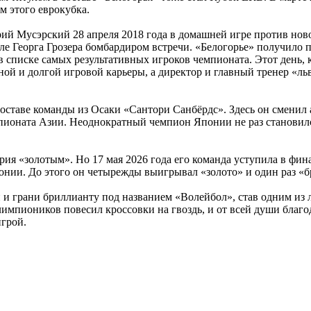
м этого еврокубка.
ий Мусэрский 28 апреля 2018 года в домашней игре против ново
сле Георга Грозера бомбардиром встречи. «Белогорье» получило 
в списке самых результативных игроков чемпионата. Этот день, 
ной и долгой игровой карьеры, а директор и главный тренер «л
ставе команды из Осаки «Сантори Санбёрдс». Здесь он сменил 
ионата Азии. Неоднократный чемпион Японии не раз становился
трия «золотым». Но 17 мая 2026 года его команда уступила в фи
нии. До этого он четырежды выигрывал «золото» и один раз «б
 и грани бриллианту под названием «Волейбол», став одним из 
импиоников повесил кроссовки на гвоздь, и от всей души благо
игрой.