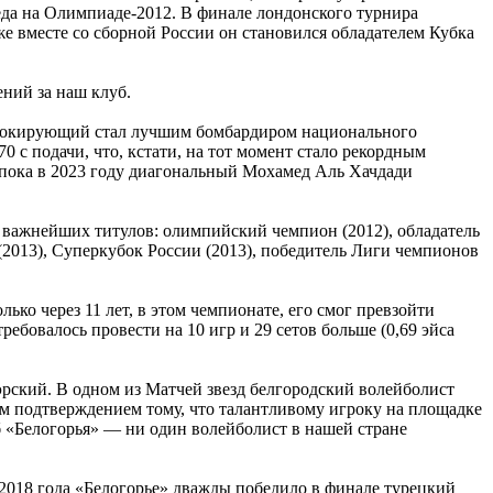
беда на Олимпиаде-2012. В финале лондонского турнира
е вместе со сборной России он становился обладателем Кубка
ний за наш клуб.
 блокирующий стал лучшим бомбардиром национального
0 с подачи, что, кстати, на тот момент стало рекордным
 пока в 2023 году диагональный Мохамед Аль Хачдади
) важнейших титулов: олимпийский чемпион (2012), обладатель
 (2013), Суперкубок России (2013), победитель Лиги чемпионов
олько через 11 лет, в этом чемпионате, его смог превзойти
ебовалось провести на 10 игр и 29 сетов больше (0,69 эйса
ский. В одном из Матчей звезд белгородский волейболист
ним подтверждением тому, что талантливому игроку на площадке
б «Белогорья» — ни один волейболист в нашей стране
 2018 года «Белогорье» дважды победило в финале турецкий