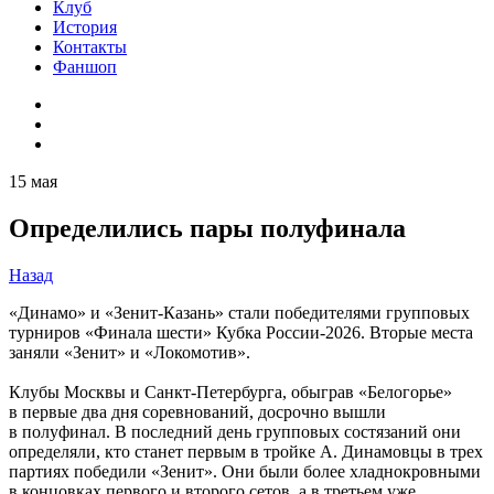
Клуб
История
Контакты
Фаншоп
15 мая
Определились пары полуфинала
Назад
«Динамо» и «Зенит-Казань» стали победителями групповых
турниров «Финала шести» Кубка России-2026. Вторые места
заняли «Зенит» и «Локомотив».
Клубы Москвы и Санкт-Петербурга, обыграв «Белогорье»
в первые два дня соревнований, досрочно вышли
в полуфинал. В последний день групповых состязаний они
определяли, кто станет первым в тройке А. Динамовцы в трех
партиях победили «Зенит». Они были более хладнокровными
в концовках первого и второго сетов, а в третьем уже