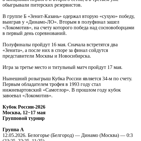
обыгрывали питерских резервистов.
В группе Б «Зенит-Казань» одержал вторую «сухую» победу,
выиграв у «Динамо-ЛО». Вторым в полуфинал зашел
«Локомотив», на счету которого победа над сосновоборцами
в первый день соревнований.
Полуфиналы пройдут 16 мая. Сначала встретятся два
«Зенита», а после них в споре за финал сойдутся
представители Москвы и Новосибирска.
Игра за третье место и титульный матч пройдут 17 мая.
Нынешний розыгрыш Кубка России является 34-м по счету.
Первым обладателем трофея в 1993 году стал
нижневартовский «Самотлор». В прошлом году кубок
завоевал «Локомотив».
Кубок России-2026
Москва, 12−17 мая
Групповой турнир
Группа А
12.05.2026
. Белогорье (Белгород) — Динамо (Москва) — 0:3
(23:25, 22:25, 11:25)