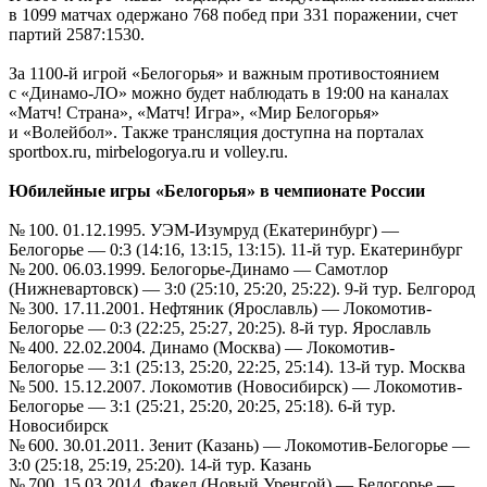
в 1099 матчах одержано 768 побед при 331 поражении, счет
партий 2587:1530.
За 1100-й игрой «Белогорья» и важным противостоянием
с «Динамо-ЛО» можно будет наблюдать в 19:00 на каналах
«Матч! Страна», «Матч! Игра», «Мир Белогорья»
и «Волейбол». Также трансляция доступна на порталах
sportbox.ru, mirbelogorya.ru и volley.ru.
Юбилейные игры «Белогорья» в чемпионате России
№ 100.
01.12.1995
. УЭМ-Изумруд (Екатеринбург) —
Белогорье — 0:3 (14:16, 13:15, 13:15). 11-й тур. Екатеринбург
№ 200.
06.03.1999
. Белогорье-Динамо — Самотлор
(Нижневартовск) — 3:0 (25:10, 25:20, 25:22). 9-й тур. Белгород
№ 300.
17.11.2001
. Нефтяник (Ярославль) — Локомотив-
Белогорье — 0:3 (22:25, 25:27, 20:25). 8-й тур. Ярославль
№ 400.
22.02.2004
. Динамо (Москва) — Локомотив-
Белогорье — 3:1 (25:13, 25:20, 22:25, 25:14). 13-й тур. Москва
№ 500.
15.12.2007
. Локомотив (Новосибирск) — Локомотив-
Белогорье — 3:1 (25:21, 25:20, 20:25, 25:18). 6-й тур.
Новосибирск
№ 600.
30.01.2011
. Зенит (Казань) — Локомотив-Белогорье —
3:0 (25:18, 25:19, 25:20). 14-й тур. Казань
№ 700.
15.03.2014
. Факел (Новый Уренгой) — Белогорье —