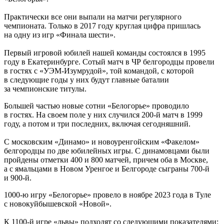
Практически все они выпали на матчи регулярного
чемпионата. Только в 2017 году круглая цифра пришлась
на одну из игр «Финала шести».
Первый игровой юбилей нашей команды состоялся в 1995
году в Екатеринбурге. Сотый матч в ЧР белгородцы провели
в гостях с «УЭМ-Изумрудой», той командой, с которой
в следующие годы у них будут главные баталии
за чемпионские титулы.
Большей частью новые сотни «Белогорье» проводило
в гостях. На своем поле у них случился 200-й матч в 1999
году, а потом и три последних, включая сегодняшний.
С московским «Динамо» и новоуренгойским «Факелом»
белгородцы по две юбилейных игры. С динамовцами были
пройдены отметки 400 и 800 матчей, причем оба в Москве,
а с ямальцами в Новом Уренгое и Белгороде сыграны 700-й
и 900-й.
1000-ю игру «Белогорье» провело в ноябре 2023 года в Туле
с новокуйбышевской «Новой».
К 1100-й игре «львы» подходят со следующими показателями: