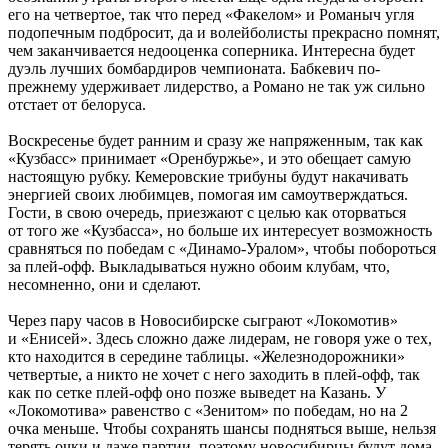
его на четвертое, так что перед «Факелом» и Романыч угля
подопечным подбросит, да и волейболисты прекрасно помнят,
чем заканчивается недооценка соперника. Интересна будет
дуэль лучших бомбардиров чемпионата. Бабкевич по-
прежнему удерживает лидерство, а Романо не так уж сильно
отстает от белоруса.
Воскресенье будет ранним и сразу же напряженным, так как
«Кузбасс» принимает «Оренбуржье», и это обещает самую
настоящую рубку. Кемеровские трибуны будут накачивать
энергией своих любимцев, помогая им самоутверждаться.
Гости, в свою очередь, приезжают с целью как оторваться
от того же «Кузбасса», но больше их интересует возможность
сравняться по победам с «Динамо-Уралом», чтобы побороться
за плей-офф. Выкладываться нужно обоим клубам, что,
несомненно, они и сделают.
Через пару часов в Новосибирске сыграют «Локомотив»
и «Енисей». Здесь сложно даже лидерам, не говоря уже о тех,
кто находится в середине таблицы. «Железнодорожники»
четвертые, а никто не хочет с него заходить в плей-офф, так
как по сетке плей-офф оно позже выведет на Казань. У
«Локомотива» равенство с «Зенитом» по победам, но на 2
очка меньше. Чтобы сохранять шансы подняться выше, нельзя
терять очки и даже партии, поэтому новосибирцы будут дома