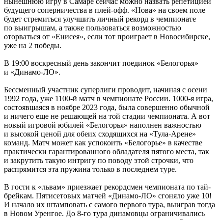
нынешнюю игру в Самаре сейчас можно назвать репетицией
будущего соперничества в плей-офф. «Нова» на своем поле
будет стремиться улучшить личный рекорд в чемпионате
по выигрышам, а также пользоваться возможностью
оторваться от «Енисея», если тот проиграет в Новосибирске,
уже на 2 победы.
В 19:00 воскресный день закончит поединок «Белогорья»
и «Динамо-ЛО».
Бессменный участник суперлиги проводит, начиная с осени
1992 года, уже 1100-й матч в чемпионате России. 1000-я игра,
состоявшаяся в ноябре 2023 года, была совершенно обычной
и ничего еще не решающей на той стадии чемпионата. А вот
новый игровой юбилей «Белогорья» наполнен важностью
и высокой ценой для обеих сходящихся на «Тула-Арене»
команд. Матч может как успокоить «Белогорье» в качестве
практически гарантированного обладателя пятого места, так
и закрутить такую интригу по поводу этой строчки, что
распрямится эта пружина только в последнем туре.
В гости к «львам» приезжает рекордсмен чемпионата по тай-
брейкам. Пятисетовых матчей «Динамо-ЛО» сгоняло уже 10!
И начало их штамповать с самого первого тура, выиграв тогда
в Новом Уренгое. До 8-го тура динамовцы ограничивались