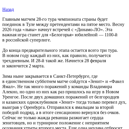
Назад
Главным матчем 28-го тура чемпионата страны будет
поединок в Туле между претендентами на пятое место. Весну
2026 года «львы» начнут встречей с «Динамо-ЛО». Эта
важная игра станет для «Белогорья» юбилейной — 1100-й
в российской суперлиге.
До конца предварительного этапа остается всего три тура.
В новом году каждый из них, как правило, получается
трехдневным. И 28-й такой же. Начнется 28 февраля
и закончится 2 марта.
Зима ныне закрывается в Санкт-Петербурге, где
в единственном субботнем матче сойдутся «Зенит» и «Факел
Ямал». Не так много поражений у команды Владимира
Алекно, но одно из них как раз пришлось на игру в Новом
Уренгое. После двух домашних поражений от белгородцев
и казанских одноклубников «Зенит» тогда только перевел дух,
выиграв у Оренбурга. Отправился к ямальцам за второй
победой подряд, а в итоге сенсационно вернулся без очков.
Сейчас не только жажда реванша разжигает сердца
зенитовцев, но и турнирное положение с неприятием
осознания утраты второго места. Еще одна неудача отбросит