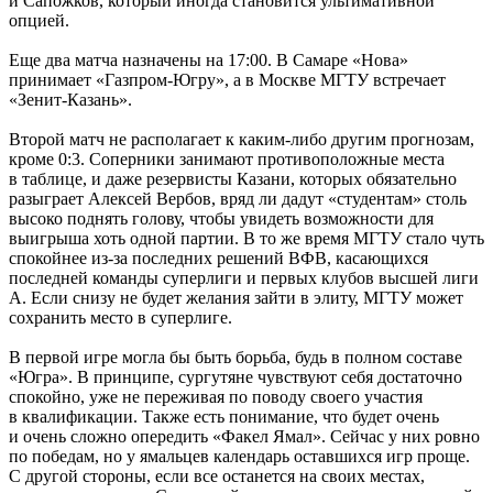
и Сапожков, который иногда становится ультимативной
опцией.
Еще два матча назначены на 17:00. В Самаре «Нова»
принимает «Газпром-Югру», а в Москве МГТУ встречает
«Зенит-Казань».
Второй матч не располагает к каким-либо другим прогнозам,
кроме 0:3. Соперники занимают противоположные места
в таблице, и даже резервисты Казани, которых обязательно
разыграет Алексей Вербов, вряд ли дадут «студентам» столь
высоко поднять голову, чтобы увидеть возможности для
выигрыша хоть одной партии. В то же время МГТУ стало чуть
спокойнее из-за последних решений ВФВ, касающихся
последней команды суперлиги и первых клубов высшей лиги
А. Если снизу не будет желания зайти в элиту, МГТУ может
сохранить место в суперлиге.
В первой игре могла бы быть борьба, будь в полном составе
«Югра». В принципе, сургутяне чувствуют себя достаточно
спокойно, уже не переживая по поводу своего участия
в квалификации. Также есть понимание, что будет очень
и очень сложно опередить «Факел Ямал». Сейчас у них ровно
по победам, но у ямальцев календарь оставшихся игр проще.
С другой стороны, если все останется на своих местах,