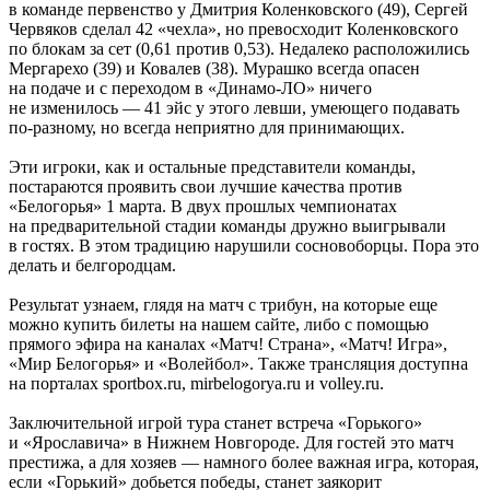
в команде первенство у Дмитрия Коленковского (49), Сергей
Червяков сделал 42 «чехла», но превосходит Коленковского
по блокам за сет (0,61 против 0,53). Недалеко расположились
Мергарехо (39) и Ковалев (38). Мурашко всегда опасен
на подаче и с переходом в «Динамо-ЛО» ничего
не изменилось — 41 эйс у этого левши, умеющего подавать
по-разному, но всегда неприятно для принимающих.
Эти игроки, как и остальные представители команды,
постараются проявить свои лучшие качества против
«Белогорья» 1 марта. В двух прошлых чемпионатах
на предварительной стадии команды дружно выигрывали
в гостях. В этом традицию нарушили сосновоборцы. Пора это
делать и белгородцам.
Результат узнаем, глядя на матч с трибун, на которые еще
можно купить билеты на нашем сайте, либо с помощью
прямого эфира на каналах «Матч! Страна», «Матч! Игра»,
«Мир Белогорья» и «Волейбол». Также трансляция доступна
на порталах sportbox.ru, mirbelogorya.ru и volley.ru.
Заключительной игрой тура станет встреча «Горького»
и «Ярославича» в Нижнем Новгороде. Для гостей это матч
престижа, а для хозяев — намного более важная игра, которая,
если «Горький» добьется победы, станет заякорит