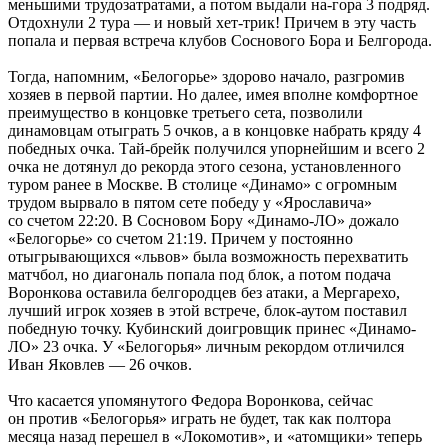
меньшими трудозатратами, а потом выдали на-гора 3 подряд.
Отдохнули 2 тура — и новый хет-трик! Причем в эту часть
попала и первая встреча клубов Соснового Бора и Белгорода.
Тогда, напомним, «Белогорье» здорово начало, разгромив
хозяев в первой партии. Но далее, имея вполне комфортное
преимущество в концовке третьего сета, позволили
динамовцам отыграть 5 очков, а в концовке набрать кряду 4
победных очка. Тай-брейк получился упорнейшим и всего 2
очка не дотянул до рекорда этого сезона, установленного
туром ранее в Москве. В столице «Динамо» с огромным
трудом вырвало в пятом сете победу у «Ярославича»
со счетом 22:20. В Сосновом Бору «Динамо-ЛО» дожало
«Белогорье» со счетом 21:19. Причем у постоянно
отыгрывающихся «львов» была возможность перехватить
матчбол, но диагональ попала под блок, а потом подача
Воронкова оставила белгородцев без атаки, а Мергарехо,
лучший игрок хозяев в этой встрече, блок-аутом поставил
победную точку. Кубинский доигровщик принес «Динамо-
ЛО» 23 очка. У «Белогорья» личным рекордом отличился
Иван Яковлев — 26 очков.
Что касается упомянутого Федора Воронкова, сейчас
он против «Белогорья» играть не будет, так как полтора
месяца назад перешел в «Локомотив», и «атомщики» теперь