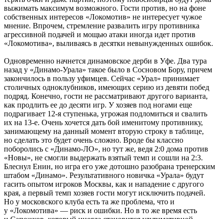
выжимать максимум возможного. Гости против, но на фоне
собственных интересов «Локомотив» не интересует чужое
мнение. Впрочем, стремление развалить игру противника
агрессивной подачей и мощью атаки иногда идет против
«Локомотива», выливаясь в десятки невынужденных ошибок.
Одновременно начнется динамовское дерби в Уфе. Два тура
назад у «Динамо-Урала» такое было в Сосновом Бору, причем
закончилось в пользу уфимцев. Сейчас «Урал» принимает
столичных одноклубников, имеющих серию из девяти побед
подряд. Конечно, гости не рассматривают другого варианта,
как продлить ее до десяти игр. У хозяев под ногами еще
подрагивает 12-я ступенька, угрожая подломиться и свалить
их на 13-е. Очень хочется дать бой именитому противнику,
занимающему на данный момент вторую строку в таблице,
но сделать это будет очень сложно. Вроде бы классно
поборолись с «Динамо-ЛО», но тут же, ведя 2:0 дома против
«Новы», не смогли выдержать взятый темп и сошли на 2:3.
Блеснул Енин, но игра его уже дотошно разобрана тренерским
штабом «Динамо». Результативного новичка «Урала» будут
гасить опытом игроков Москвы, как и нападение с другого
края, а первый темп хозяев гости могут исключить подачей.
Но у московского клуба есть та же проблема, что и
у «Локомотива» — риск и ошибки. Но в то же время есть