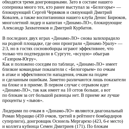
обходятся тремя доигровщиками. Зато в составе нашего
соперника много тех, кто ранее выступал за «Белогорье» —
блокирующий Сергей Червяков и связующий Дмитрий
Ковалев, а также воспитанники нашего клуба Денис Бирюков,
многолетний лидер и капитан «Динамо-ЛО», блокирующие
Александр Захватенков и Дмитрий Курбатов.
В последних двух играх «Динамо-ЛО» снова залихорадило
на родной площадке, где они проиграли «Динамо-Уралу» —
2:3, но в гостях сосновоборцы играют эффективнее, что
только что подтвердили в Сургуте, «всухую» обыграв
«Газпром-Югру».
Как и положено соседям по таблице, «Динамо-ЛО» имеет
близкие командные показатели с «Белогорьем» по очкам
в атаке и эффективности нападения, очкам на подаче
и сделанным ошибкам. Заметно различаются лишь показатели
на блоке и в приеме. В первом случае с отрывом идет
«Динамо-ЛО», так как имеет на 10 сетов больше, а вот
по блокам за сет большой разницы нет. В приеме же лучше
проценты у «львов».
Лидерами по очкам в «Динамо-ЛО» являются диагональный
Роман Муращко (459 очков, третий в рейтинге бомбардиров
суперлиги), доигровщик Осниель Мергарехо (423, 6-е место)
и коллега кубинца Семен Дмитриев (171). По блокам