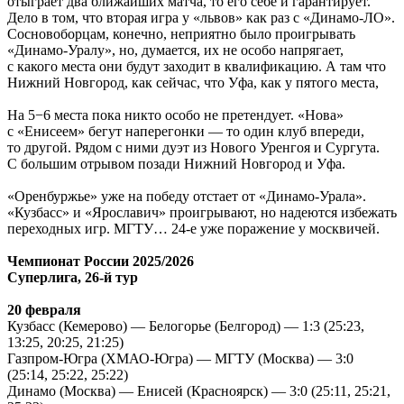
отыграет два ближайших матча, то его себе и гарантирует.
Дело в том, что вторая игра у «львов» как раз с «Динамо-ЛО».
Сосновоборцам, конечно, неприятно было проигрывать
«Динамо-Уралу», но, думается, их не особо напрягает,
с какого места они будут заходит в квалификацию. А там что
Нижний Новгород, как сейчас, что Уфа, как у пятого места,
На 5−6 места пока никто особо не претендует. «Нова»
с «Енисеем» бегут наперегонки — то один клуб впереди,
то другой. Рядом с ними дуэт из Нового Уренгоя и Сургута.
С большим отрывом позади Нижний Новгород и Уфа.
«Оренбуржье» уже на победу отстает от «Динамо-Урала».
«Кузбасс» и «Ярославич» проигрывают, но надеются избежать
переходных игр. МГТУ… 24-е уже поражение у москвичей.
Чемпионат России 2025/2026
Суперлига, 26-й тур
20 февраля
Кузбасс (Кемерово) — Белогорье (Белгород) — 1:3 (25:23,
13:25, 20:25, 21:25)
Газпром-Югра (ХМАО-Югра) — МГТУ (Москва) — 3:0
(25:14, 25:22, 25:22)
Динамо (Москва) — Енисей (Красноярск) — 3:0 (25:11, 25:21,