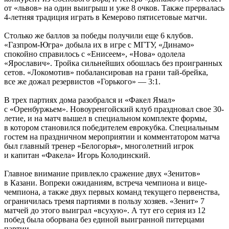
от «львов» на один выигрыш и уже 8 очков. Также прервалась
4-летняя традиция играть в Кемерово пятисетовые матчи.
Столько же баллов за победы получили еще 6 клубов.
«Газпром-Югра» добыла их в игре с МГТУ, «Динамо»
спокойно справилось с «Енисеем», «Нова» одолела
«Ярославич». Тройка сильнейших обошлась без проигранных
сетов. «Локомотив» побалансировав на грани тай-брейка,
все же дожал резервистов «Горького» — 3:1.
В трех партиях дома разобрался и «Факел Ямал»
с «Оренбуржьем». Новоуренгойский клуб праздновал свое 30-
летие, и на матч вышел в специальном комплекте формы,
в котором становился победителем еврокубка. Специальным
гостем на праздничном мероприятии и комментатором матча
был главный тренер «Белогорья», многолетний игрок
и капитан «Факела» Игорь Колодинский.
Главное внимание привлекло сражение двух «Зенитов»
в Казани. Вопреки ожиданиям, встреча чемпиона и вице-
чемпиона, а также двух первых команд текущего первенства,
ограничилась тремя партиями в пользу хозяев. «Зенит» 7
матчей до этого выиграл «всухую». А тут его серия из 12
побед была оборвана без единой выигранной питерцами
партии.