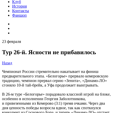
Клуб
История
Контакты
Фаншоп
23 февраля
Тур 26-й. Ясности не прибавилось
Назад
Чемпионат России стремительно накатывает на финиш
предварительного этапа. «Белогорье» прервало кемеровскую
традицию, чемпион прервал серию «Зенита», «Динамо-ЛО»
сгоняло 10-й тай-брейк, а Уфа продолжает выигрывать.
В 26-м туре «Белогорье» порадовало классной игрой на блоке,
особенно в исполнении Георгия Заболотникова,
и привезенными из Кемерово (3:1) тремя очками. Через два
дня ценность победы возросла вдвое, так как споткнулся
конкурент из Соснового Бора, и теперь «Динамо-ЛО» отстает