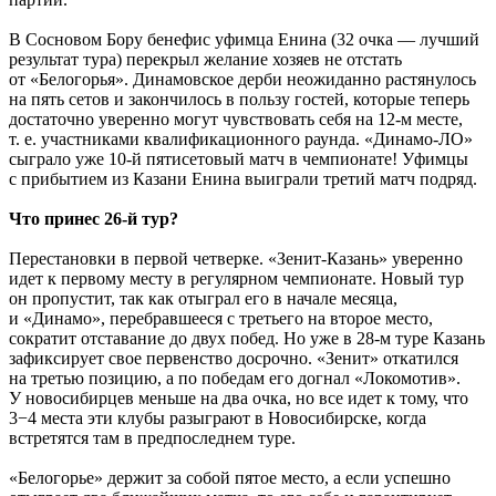
В Сосновом Бору бенефис уфимца Енина (32 очка — лучший
результат тура) перекрыл желание хозяев не отстать
от «Белогорья». Динамовское дерби неожиданно растянулось
на пять сетов и закончилось в пользу гостей, которые теперь
достаточно уверенно могут чувствовать себя на 12-м месте,
т. е.
участниками квалификационного раунда. «Динамо-ЛО»
сыграло уже 10-й пятисетовый матч в чемпионате! Уфимцы
с прибытием из Казани Енина выиграли третий матч подряд.
Что принес 26-й тур?
Перестановки в первой четверке. «Зенит-Казань» уверенно
идет к первому месту в регулярном чемпионате. Новый тур
он пропустит, так как отыграл его в начале месяца,
и «Динамо», перебравшееся с третьего на второе место,
сократит отставание до двух побед. Но уже в 28-м туре Казань
зафиксирует свое первенство досрочно. «Зенит» откатился
на третью позицию, а по победам его догнал «Локомотив».
У новосибирцев меньше на два очка, но все идет к тому, что
3−4 места эти клубы разыграют в Новосибирске, когда
встретятся там в предпоследнем туре.
«Белогорье» держит за собой пятое место, а если успешно