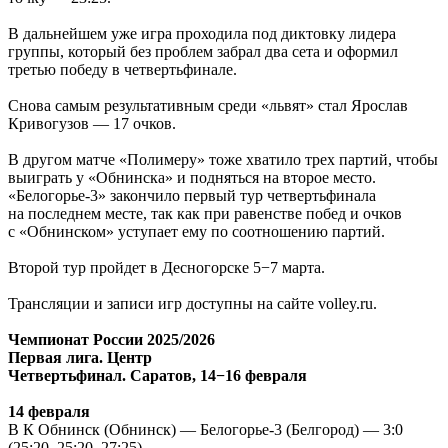
В дальнейшем уже игра проходила под диктовку лидера
группы, который без проблем забрал два сета и оформил
третью победу в четвертьфинале.
Снова самым результативным среди «львят» стал Ярослав
Кривогузов — 17 очков.
В другом матче «Полимеру» тоже хватило трех партий, чтобы
выиграть у «Обнинска» и подняться на второе место.
«Белогорье-3» закончило первый тур четвертьфинала
на последнем месте, так как при равенстве побед и очков
с «Обнинском» уступает ему по соотношению партий.
Второй тур пройдет в Десногорске 5−7 марта.
Трансляции и записи игр доступны на сайте volley.ru.
Чемпионат России 2025/2026
Первая лига. Центр
Четвертьфинал. Саратов, 14−16 февраля
14 февраля
В К Обнинск
(Обнинск) — Белогорье-3 (Белгород) — 3:0
(25:20, 25:20, 27:25)