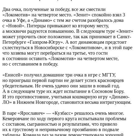
Два очка, полученные за победу, все же сместили
«Локомотив» на четвертое место. «Зенит» спокойно взял 3
очка в Уфе, а «Динамо» с тем же счетом разобралось дома
с «Новой». Питерцы привыкают ко второму месту,
а москвичи радуются повышению. В следующем туре «Зенит»
может упрочить свое положение, так как принимает в Санкт-
Петербурге «Газпром-Югру». А вот динамовцам предстоит
схлестнуться в Новосибирске с «Локомотивом», и в этой паре
что хозяева могут перебраться на третье, что гости
в состоянии оставить «Локомотив» на четвертом месте,
но с отставанием в победу.
«Енисей» получил домашние три очка в игре с МГТУ,
но проигрыш первой партии не делает успех красноярцев
убедительным. Не очень удачно они зашли в новый год.
А в следующем туре их ждет испытание в Сосновом Бору.
И это противостояние, учитывая кошмарную игру «Динамо-
ЛО» в Нижнем Новгороде, становится весьма интригующим.
В паре «Ярославич» — «Кузбасс» решалось очень многое.
Кемеровчане по ходу первого круга испытывали проблемы
с составом, сыгранностью и результатами, что привело
их к грустному и непривычному прозябанию в подвале
таблицы. Команда раз за разом демонстрировала хороший