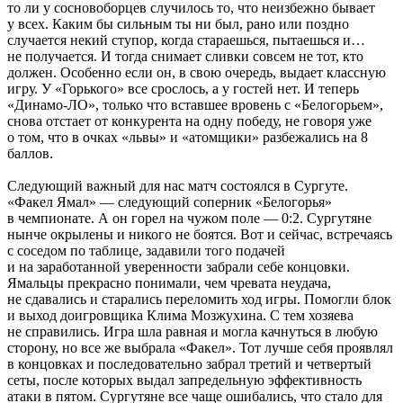
то ли у сосновоборцев случилось то, что неизбежно бывает
у всех. Каким бы сильным ты ни был, рано или поздно
случается некий ступор, когда стараешься, пытаешься и…
не получается. И тогда снимает сливки совсем не тот, кто
должен. Особенно если он, в свою очередь, выдает классную
игру. У «Горького» все срослось, а у гостей нет. И теперь
«Динамо-ЛО», только что вставшее вровень с «Белогорьем»,
снова отстает от конкурента на одну победу, не говоря уже
о том, что в очках «львы» и «атомщики» разбежались на 8
баллов.
Следующий важный для нас матч состоялся в Сургуте.
«Факел Ямал» — следующий соперник «Белогорья»
в чемпионате. А он горел на чужом поле — 0:2. Сургутяне
нынче окрылены и никого не боятся. Вот и сейчас, встречаясь
с соседом по таблице, задавили того подачей
и на заработанной уверенности забрали себе концовки.
Ямальцы прекрасно понимали, чем чревата неудача,
не сдавались и старались переломить ход игры. Помогли блок
и выход доигровщика Клима Мозжухина. С тем хозяева
не справились. Игра шла равная и могла качнуться в любую
сторону, но все же выбрала «Факел». Тот лучше себя проявлял
в концовках и последовательно забрал третий и четвертый
сеты, после которых выдал запредельную эффективность
атаки в пятом. Сургутяне все чаще ошибались, что стало для