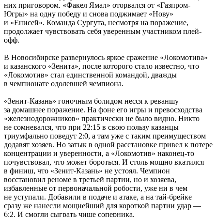
них приговором. «Факел Ямал» оторвался от «Газпром-
Югры» на одну победу и снова поджимает «Нову»
и «Енисей». Команда Сургута, несмотря на поражение,
продолжает чувствовать себя уверенным участником плей-
офф.
В Новосибирске развернулось яркое сражение «Локомотива»
и казанского «Зенита», после которого стало известно, что
«Локомотив» стал единственной командой, дважды
в чемпионате одолевшей чемпиона.
«Зенит-Казань» гоночным болидом несся к реваншу
за домашнее поражение. На фоне его игры и превосходства
«железнодорожников» практически не было видно. Никто
не сомневался, что при 22:15 в свою пользу казанцы
триумфально поведут 2:0, а там уже с таким преимуществом
додавят хозяев. Но затык в одной расстановке привел к потере
концентрации и уверенности, а «Локомотив» наконец-то
почувствовал, что может бороться. И столь мощно вкатился
в финиш, что «Зенит-Казань» не устоял. Чемпион
восстановил реноме в третьей партии, но и хозяева,
избавленные от первоначальной робости, уже ни в чем
не уступали. Добавили в подаче и атаке, а на тай-брейке
сразу же нанесли мощнейший для короткой партии удар —
6:2. И смогли сыграть чище соперника.