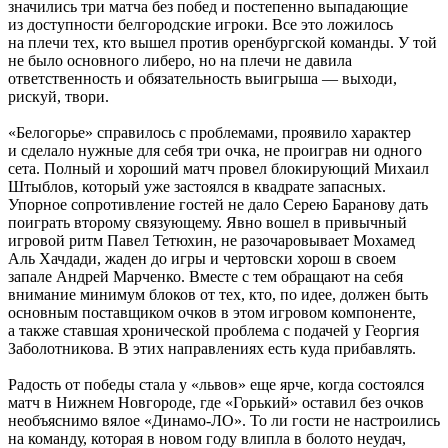
значились три матча без побед и постепенно выпадающие
из доступности белгородские игроки. Все это ложилось
на плечи тех, кто вышел против оренбургской команды. У той
не было основного либеро, но на плечи не давила
ответственность и обязательность выигрыша — выходи,
рискуй, твори.
«Белогорье» справилось с проблемами, проявило характер
и сделало нужные для себя три очка, не проиграв ни одного
сета. Полный и хороший матч провел блокирующий Михаил
Штыблов, который уже застоялся в квадрате запасных.
Упорное сопротивление гостей не дало Серею Баранову дать
поиграть второму связующему. Явно вошел в привычный
игровой ритм Павел Тетюхин, не разочаровывает Мохамед
Аль Хачдади, жаден до игры и чертовски хорош в своем
запале Андрей Марченко. Вместе с тем обращают на себя
внимание минимум блоков от тех, кто, по идее, должен быть
основным поставщиком очков в этом игровом компоненте,
а также ставшая хронической проблема с подачей у Георгия
Заболотникова. В этих направлениях есть куда прибавлять.
Радость от победы стала у «львов» еще ярче, когда состоялся
матч в Нижнем Новгороде, где «Горький» оставил без очков
необъяснимо вялое «Динамо-ЛО». То ли гости не настроились
на команду, которая в новом году влипла в болото неудач,