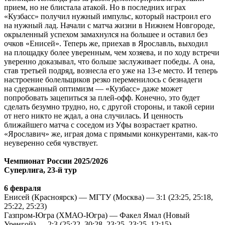
прием, но не блистала атакой. Но в последних играх
«Кузбасс» получил нужный импульс, который настроил его
на нужный лад. Начали с матча жизни в Нижнем Новгороде,
окрыленный успехом замахнулся на большее и оставил без
очков «Енисей». Теперь же, приехав в Ярославль, выходил
на площадку более уверенным, чем хозяева, и по ходу встречи
уверенно доказывал, что больше заслуживает победы. А она,
став третьей подряд, вознесла его уже на 13-е место. И теперь
настроение болельщиков резко переменилось с безнадеги
на сдержанный оптимизм — «Кузбасс» даже может
попробовать зацепиться за плей-офф. Конечно, это будет
сделать безумно трудно, но, с другой стороны, и такой серии
от него никто не ждал, а она случилась. И ценность
ближайшего матча с соседом из Уфы возрастает кратно.
«Ярославич» же, играя дома с прямыми конкурентами, как-то
неуверенно себя чувствует.
Чемпионат России 2025/2026
Суперлига, 23-й тур
6 февраля
Енисей (Красноярск) — МГТУ (Москва) — 3:1 (23:25, 25:18,
25:22, 25:23)
Газпром-Югра (ХМАО-Югра) — Факел Ямал (Новый
Уренгой) — 2:3 (25:22, 30:28, 23:25, 23:25, 12:15)