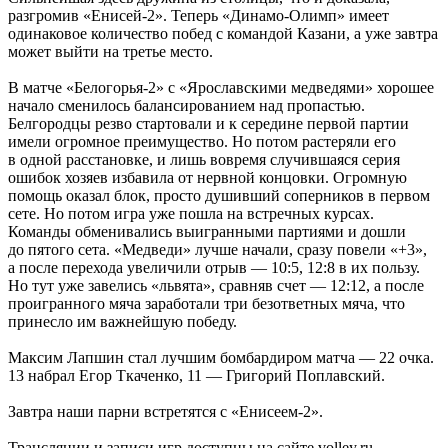
разгромив «Енисей-2». Теперь «Динамо-Олимп» имеет
одинаковое количество побед с командой Казани, а уже завтра
может выйти на третье место.
В матче «Белогорья-2» с «Ярославскими медведями» хорошее
начало сменилось балансированием над пропастью.
Белгородцы резво стартовали и к середине первой партии
имели огромное преимущество. Но потом растеряли его
в одной расстановке, и лишь вовремя случившаяся серия
ошибок хозяев избавила от нервной концовки. Огромную
помощь оказал блок, просто душивший соперников в первом
сете. Но потом игра уже пошла на встречных курсах.
Команды обменивались выигранными партиями и дошли
до пятого сета. «Медведи» лучше начали, сразу повели «+3»,
а после перехода увеличили отрыв — 10:5, 12:8 в их пользу.
Но тут уже завелись «львята», сравняв счет — 12:12, а после
проигранного мяча заработали три безответных мяча, что
принесло им важнейшую победу.
Максим Лапшин стал лучшим бомбардиром матча — 22 очка.
13 набрал Егор Ткаченко, 11 — Григорий Поплавский.
Завтра наши парни встретятся с «Енисеем-2».
Трансляции и записи игр доступны на сайте volley.ru.