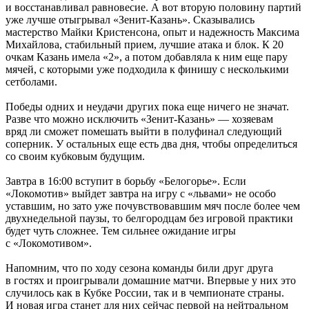
и восстанавливал равновесие. А вот вторую половину партий
уже лучше отыгрывал «Зенит-Казань». Сказывались
мастерство Майки Кристенсона, опыт и надежность Максима
Михайлова, стабильный прием, лучшие атака и блок. К 20
очкам Казань имела «2», а потом добавляла к ним еще пару
мячей, с которыми уже подходила к финишу с несколькими
сетболами.
Победы одних и неудачи других пока еще ничего не значат.
Разве что можно исключить «Зенит-Казань» — хозяевам
вряд ли сможет помешать выйти в полуфинал следующий
соперник. У остальных еще есть два дня, чтобы определиться
со своим кубковым будущим.
Завтра в 16:00 вступит в борьбу «Белогорье». Если
«Локомотив» выйдет завтра на игру с «львами» не особо
уставшим, но зато уже почувствовавшим мяч после более чем
двухнедельной паузы, то белгородцам без игровой практики
будет чуть сложнее. Тем сильнее ожидание игры
с «Локомотивом».
Напомним, что по ходу сезона команды били друг друга
в гостях и проигрывали домашние матчи. Впервые у них это
случилось как в Кубке России, так и в чемпионате страны.
И новая игра станет для них сейчас первой на нейтральном