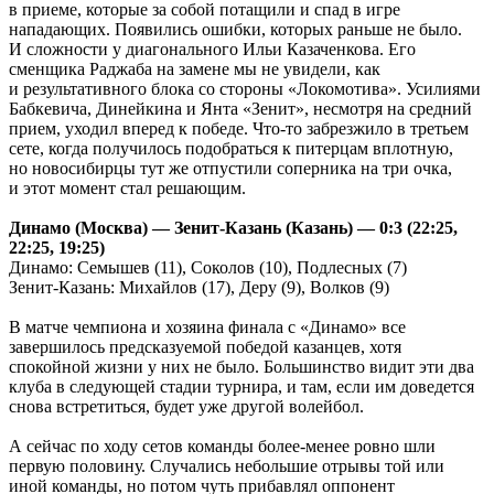
в приеме, которые за собой потащили и спад в игре
нападающих. Появились ошибки, которых раньше не было.
И сложности у диагонального Ильи Казаченкова. Его
сменщика Раджаба на замене мы не увидели, как
и результативного блока со стороны «Локомотива». Усилиями
Бабкевича, Динейкина и Янта «Зенит», несмотря на средний
прием, уходил вперед к победе. Что-то забрезжило в третьем
сете, когда получилось подобраться к питерцам вплотную,
но новосибирцы тут же отпустили соперника на три очка,
и этот момент стал решающим.
Динамо (Москва) — Зенит-Казань (Казань) — 0:3 (22:25,
22:25, 19:25)
Динамо: Семышев (11), Соколов (10), Подлесных (7)
Зенит-Казань: Михайлов (17), Деру (9), Волков (9)
В матче чемпиона и хозяина финала с «Динамо» все
завершилось предсказуемой победой казанцев, хотя
спокойной жизни у них не было. Большинство видит эти два
клуба в следующей стадии турнира, и там, если им доведется
снова встретиться, будет уже другой волейбол.
А сейчас по ходу сетов команды более-менее ровно шли
первую половину. Случались небольшие отрывы той или
иной команды, но потом чуть прибавлял оппонент