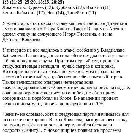
1:3 (21:25, 25:20, 18:25, 20:25)
Локомотив: Куркаев (12), Курбанов (12), Ивович (11)
Зенит: Бабкевич (17), Янт (14), Динейкин (11)
У «Зенита» в стартовом составе вышел Станислав Динейкин
вместо ожидаемого Егора Клюки. Также Владимир Алекно
сделал ставку на связующего Игоря Тисевича, а не на
Дмитрия Ковалева.
У питерцев не все ладилось в атаке, особенно у Владислава
Бабкевича. Главная ударная сила «Зенита» два сета стучалась
в блок и окучивала ауты. При этом первый сет, проиграв
атаку, зенитовцы вытащили, лучше сыграв в концовке.
Во второй партии «Локомотив» уже в самом начале нанес
жестокий ответный удар, обеспечив себе серьезный отрыв.
Также великолепно отыграла четвертая зона
«железнодорожников». «Локомотив» включил риск на подаче,
совершил огромное количество ошибок, но сбил прием
соперникам и поработал на блоке. В нападении процент
реализации команда довела до потрясающих 76%.
«Зенит» не сломало, хотя и следующая партия начиналась для
него не очень хорошо. Выход Ковалева, раскрутившего атаку
на нужную эффективность, и вернувшийся блок дали
бодрость «Зениту». У новосибирцев появились проблемы