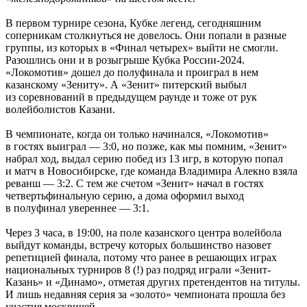
В первом турнире сезона, Кубке легенд, сегодняшним
соперникам столкнуться не довелось. Они попали в разные
группы, из которых в «Финал четырех» выйти не смогли.
Разошлись они и в розыгрыше Кубка России-2024.
«Локомотив» дошел до полуфинала и проиграл в нем
казанскому «Зениту». А «Зенит» питерский выбыл
из соревнований в предыдущем раунде и тоже от рук
волейболистов Казани.
В чемпионате, когда он только начинался, «Локомотив»
в гостях выиграл — 3:0, но позже, как мы помним, «Зенит»
набрал ход, выдал серию побед из 13 игр, в которую попал
и матч в Новосибирске, где команда Владимира Алекно взяла
реванш — 3:2. С тем же счетом «Зенит» начал в гостях
четвертьфинальную серию, а дома оформил выход
в полуфинал увереннее — 3:1.
Через 3 часа, в 19:00, на поле казанского центра волейбола
выйдут команды, встречу которых большинство назовет
репетицией финала, потому что ранее в решающих играх
национальных турниров 8 (!) раз подряд играли «Зенит-
Казань» и «Динамо», отметая других претендентов на титулы.
И лишь недавняя серия за «золото» чемпионата прошла без
участия москвичей.