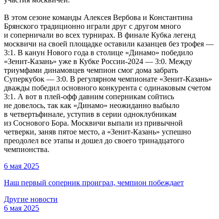
В этом сезоне команды Алексея Вербова и Константина
Брянского традиционно играли друг с другом много
и соперничали во всех турнирах. В финале Кубка легенд
москвичи на своей площадке оставили казанцев без трофея —
3:1. В канун Нового года в столице «Динамо» победило
«Зенит-Казань» уже в Кубке России-2024 — 3:0. Между
триумфами динамовцев чемпион смог дома забрать
Суперкубок — 3:0. В регулярном чемпионате «Зенит-Казань»
дважды победил основного конкурента с одинаковым счетом
3:1. А вот в плей-офф давним соперникам сойтись
не довелось, так как «Динамо» неожиданно выбыло
в четвертьфинале, уступив в серии одноклубникам
из Соснового Бора. Москвичи выпали из привычной
четверки, заняв пятое место, а «Зенит-Казань» успешно
преодолел все этапы и дошел до своего тринадцатого
чемпионства.
6 мая 2025
Наш первый соперник проиграл, чемпион побеждает
Другие новости
6 мая 2025