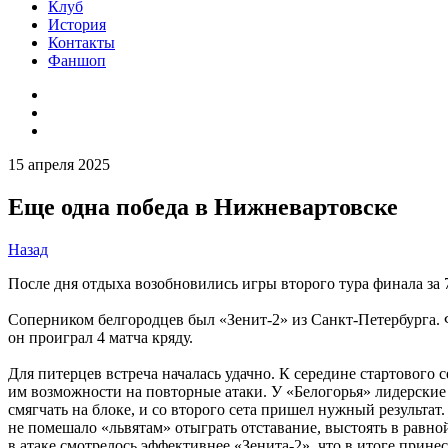
Клуб
История
Контакты
Фаншоп
15 апреля 2025
Еще одна победа в Нижневартовске
Назад
После дня отдыха возобновились игры второго тура финала за
Соперником белгородцев был «Зенит-2» из Санкт-Петербурга. Ф
он проиграл 4 матча кряду.
Для питерцев встреча началась удачно. К середине стартового с
им возможности на повторные атаки. У «Белогорья» лидерские
смягчать на блоке, и со второго сета пришел нужный результат
не помешало «львятам» отыграть отставание, выстоять в равной
в атаке смотрелось эффективнее «Зенита-2», что в итоге принес