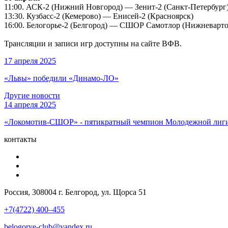
11:00. АСК-2 (Нижний Новгород) — Зенит-2 (Санкт-Петербург
13:30. Кузбасс-2 (Кемерово) — Енисей-2 (Красноярск)
16:00. Белогорье-2 (Белгород) — СШОР Самотлор (Нижневарто
Трансляции и записи игр доступны на сайте ВФВ.
17 апреля 2025
«Львы» победили «Динамо-ЛО»
Другие новости
14 апреля 2025
«Локомотив-СШОР» - пятикратный чемпион Молодежной лиг
контакты
Россия, 308004 г. Белгород, ул. Щорса 51
+7(4722) 400–455
belogorye-club@yandex.ru