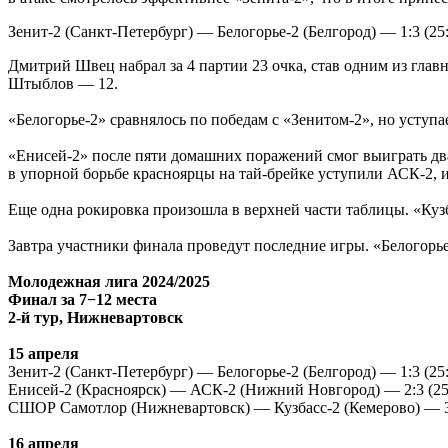
Зенит-2 (Санкт-Петербург) — Белогорье-2 (Белгород) — 1:3 (25:2
Дмитрий Швец набрал за 4 партии 23 очка, став одним из гла
Штыблов — 12.
«Белогорье-2» сравнялось по победам с «Зенитом-2», но уступа
«Енисей-2» после пяти домашних поражений смог выиграть два
в упорной борьбе красноярцы на тай-брейке уступили АСК-2, и
Еще одна рокировка произошла в верхней части таблицы. «Ку
Завтра участники финала проведут последние игры. «Белогорье-
Молодежная лига 2024/2025
Финал за 7−12 места
2-й тур, Нижневартовск
15 апреля
Зенит-2 (Санкт-Петербург) — Белогорье-2 (Белгород) — 1:3 (25:2
Енисей-2 (Красноярск) — АСК-2 (Нижний Новгород) — 2:3 (25:22
СШОР Самотлор (Нижневартовск) — Кузбасс-2 (Кемерово) — 3:0 
16 апреля