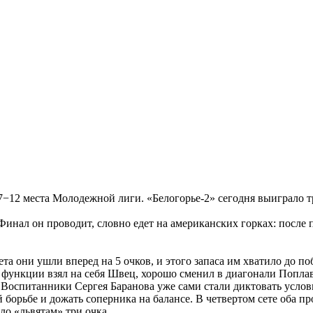
 7−12 места Молодежной лиги. «Белогорье-2» сегодня выиграло 
инал он проводит, словно едет на американских горках: после 
ета они ушли вперед на 5 очков, и этого запаса им хватило до п
 функции взял на себя Швец, хорошо сменил в диагонали Поплав
. Воспитанники Сергея Баранова уже сами стали диктовать услов
 борьбе и дожать соперника на балансе. В четвертом сете оба пр
ло «львятам» три очка.