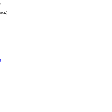
)
вск)
и