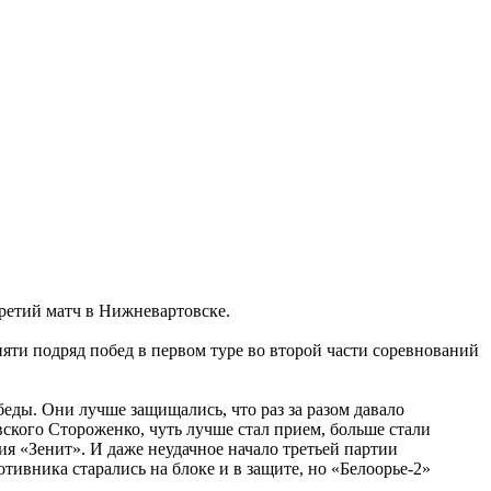
третий матч в Нижневартовске.
пяти подряд побед в первом туре во второй части соревнований
обеды. Они лучше защищались, что раз за разом давало
ского Стороженко, чуть лучше стал прием, больше стали
ия «Зенит». И даже неудачное начало третьей партии
отивника старались на блоке и в защите, но «Белоорье-2»