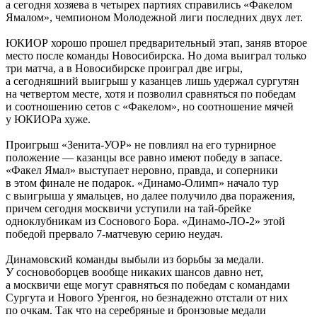
а сегодня хозяева в четырех партиях справились «Факелом
Ямалом», чемпионом Молодежной лиги последних двух лет.
ЮКИОР хорошо прошел предварительный этап, заняв второе
место после команды Новосибирска. Но дома выиграл только
три матча, а в Новосибирске проиграл две игры,
а сегодняшний выигрыш у казанцев лишь удержал сургутян
на четвертом месте, хотя и позволил сравняться по победам
и соотношению сетов с «Факелом», но соотношение мячей
у ЮКИОРа хуже.
Проигрыш «Зенита-УОР» не повлиял на его турнирное
положение — казанцы все равно имеют победу в запасе.
«Факел Ямал» выступает неровно, правда, и соперники
в этом финале не подарок. «Динамо-Олимп» начало тур
с выигрыша у ямальцев, но далее получило два поражения,
причем сегодня москвичи уступили на тай-брейке
одноклубникам из Соснового Бора. «Динамо-ЛО-2» этой
победой прервало 7-матчевую серию неудач.
Динамовский команды выбыли из борьбы за медали.
У сосновоборцев вообще никаких шансов давно нет,
а москвичи еще могут сравняться по победам с командами
Сургута и Нового Уренгоя, но безнадежно отстали от них
по очкам. Так что на серебряные и бронзовые медали