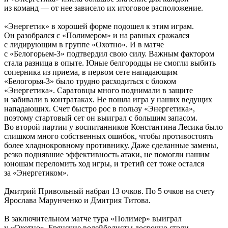
из команд — от нее зависело их итоговое расположение.
«Энергетик» в хорошей форме подошел к этим играм.
Он разобрался с «Полимером» и на равных сражался
с лидирующим в группе «Охотно». И в матче
с «Белогорьем-3» подтвердил свою силу. Важным фактором
стала разница в опыте. Юные белгородцы не смогли выбить
соперника из приема, в первом сете нападающим
«Белогорья-3» было трудно расходиться с блоком
«Энергетика». Саратовцы много поднимали в защите
и забивали в контратаках. Не пошла игра у наших ведущих
нападающих. Счет быстро рос в пользу «Энергетика»,
поэтому стартовый сет он выиграл с большим запасом.
Во второй партии у воспитанников Константина Лесика было
слишком много собственных ошибок, чтобы противостоять
более хладнокровному противнику. Даже сделанные замены,
резко поднявшие эффективность атаки, не помогли нашим
юношам переломить ход игры, и третий сет тоже остался
за «Энергетиком».
Дмитрий Привольный набрал 13 очков. По 5 очков на счету
Ярослава Марунченко и Дмитрия Титова.
В заключительном матче тура «Полимер» выиграл
у «Охотно». Брянские волейболисты досрочно стали