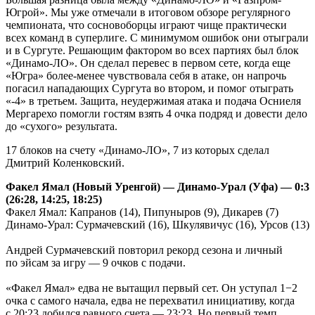
Югрой». Мы уже отмечали в итоговом обзоре регулярного
чемпионата, что сосновоборцы играют чище практически
всех команд в суперлиге. С минимумом ошибок они отыграли
и в Сургуте. Решающим фактором во всех партиях был блок
«Динамо-ЛО». Он сделал перевес в первом сете, когда еще
«Югра» более-менее чувствовала себя в атаке, он напрочь
погасил нападающих Сургута во втором, и помог отыграть
«-4» в третьем. Защита, неудержимая атака и подача Осниеля
Мергарехо помогли гостям взять 4 очка подряд и довести дело
до «сухого» результата.
17 блоков на счету «Динамо-ЛО», 7 из которых сделал
Дмитрий Коленковский.
Факел Ямал (Новый Уренгой) — Динамо-Урал (Уфа) — 0:3
(26:28, 14:25, 18:25)
Факел Ямал: Капранов (14), Пипуныров (9), Дикарев (7)
Динамо-Урал: Сурмачевский (16), Шкулявичус (16), Урсов (13)
Андрей Сурмачевский повторил рекорд сезона и личный
по эйсам за игру — 9 очков с подачи.
«Факел Ямал» едва не вытащил первый сет. Он уступал 1−2
очка с самого начала, едва не перехватил инициативу, когда
с 20:23 добился равного счета — 23:23. Но первый темп