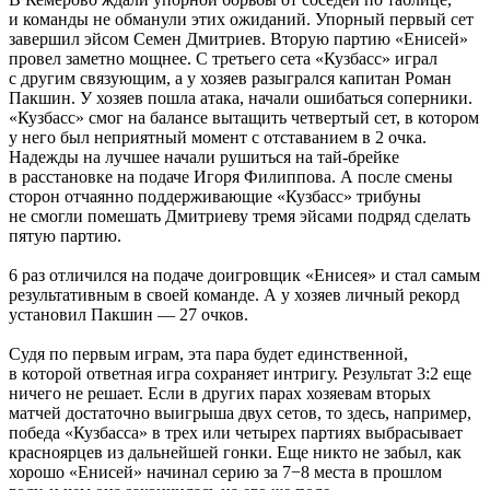
и команды не обманули этих ожиданий. Упорный первый сет
завершил эйсом Семен Дмитриев. Вторую партию «Енисей»
провел заметно мощнее. С третьего сета «Кузбасс» играл
с другим связующим, а у хозяев разыгрался капитан Роман
Пакшин. У хозяев пошла атака, начали ошибаться соперники.
«Кузбасс» смог на балансе вытащить четвертый сет, в котором
у него был неприятный момент с отставанием в 2 очка.
Надежды на лучшее начали рушиться на тай-брейке
в расстановке на подаче Игоря Филиппова. А после смены
сторон отчаянно поддерживающие «Кузбасс» трибуны
не смогли помешать Дмитриеву тремя эйсами подряд сделать
пятую партию.
6 раз отличился на подаче доигровщик «Енисея» и стал самым
результативным в своей команде. А у хозяев личный рекорд
установил Пакшин — 27 очков.
Судя по первым играм, эта пара будет единственной,
в которой ответная игра сохраняет интригу. Результат 3:2 еще
ничего не решает. Если в других парах хозяевам вторых
матчей достаточно выигрыша двух сетов, то здесь, например,
победа «Кузбасса» в трех или четырех партиях выбрасывает
красноярцев из дальнейшей гонки. Еще никто не забыл, как
хорошо «Енисей» начинал серию за 7−8 места в прошлом