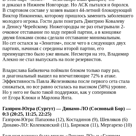
и доказал в Нижнем Новгороде. Но АСК пытался и боролся.
В стартовом составе у хозяев вышел 44-летний блокирующий
Виктор Никоненко, которому пришлось заменить заболевшего
молодого игрока. Гости дали поиграть Дмитрию Ковалеву
и Денису Черейскому. Нижегородцы не раз отыгрывали 2-
очковое отставание по ходу первой партии, а в концовке
двумя блоками снова сделали отставание минимальным.
Но сет остался за «Зенитом», после чего в следующих двух
партиях, начиная с середины второй партии, его
преимущество было уже явным. Несмотря на это, Владимир
Алекно не стал выпускать на поле резервистов.
Владислава Бабкевича поймали блоком только пару раз,
и диагональный вышел на впечатляющие 72% в атаке.
Эффективность Павла Железнякова после первого сета стала
снижаться, но все равно осталась на высоком (58%) уровне.
Но у него не было такой поддержки, как у соперников
от Егора Клюки и Марлона Янта.
Газпром-Югра (Сургут) — Динамо-ЛО (Сосновый Бор) —
0:3 (20:25, 11:25, 22:25)
Газпром-Югра: Папазова (12), Костадинов (9), Шевляков (6)
Динамо-ЛО: Коленковский (11), Бирюков (11), Мергарехо (10)
Большая разница была между «Динамо-ЛО» и «Газпром-