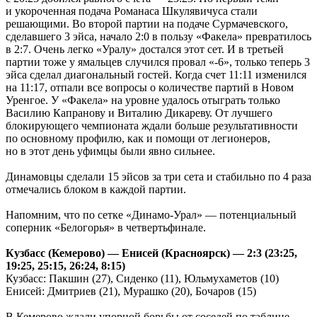
и укороченная подача Романаса Шкулявичуса стали
решающими. Во второй партии на подаче Сурмачевского,
сделавшего 3 эйса, начало 2:0 в пользу «Факела» превратилось
в 2:7. Очень легко «Уралу» достался этот сет. И в третьей
партии тоже у ямальцев случился провал «-6», только теперь 3
эйса сделал диагональный гостей. Когда счет 11:11 изменился
на 11:17, отпали все вопросы о количестве партий в Новом
Уренгое. У «Факела» на уровне удалось отыграть только
Василию Капранову и Виталию Дикареву. От лучшего
блокирующего чемпионата ждали больше результативности
по основному профилю, как и помощи от легионеров,
но в этот день уфимцы были явно сильнее.
Динамовцы сделали 15 эйсов за три сета и стабильно по 4 раза
отмечались блоком в каждой партии.
Напомним, что по сетке «Динамо-Урал» — потенциальный
соперник «Белогорья» в четвертьфинале.
Кузбасс (Кемерово) — Енисей (Красноярск) — 2:3 (23:25,
19:25, 25:15, 26:24, 8:15)
Кузбасс: Пакшин (27), Сиденко (11), Юльмухаметов (10)
Енисей: Дмитриев (21), Мурашко (20), Бочаров (15)
В Кемерово ждали упорной борьбы от соседей по таблице,