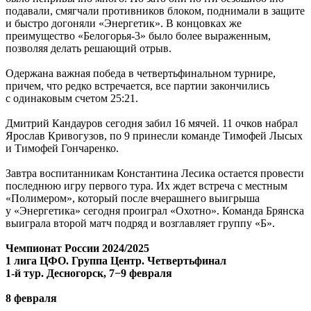
подавали, смягчали противников блоком, поднимали в защите
и быстро догоняли «Энергетик». В концовках же
преимущество «Белогорья-3» было более выраженным,
позволяя делать решающий отрыв.
Одержана важная победа в четвертьфинальном турнире,
причем, что редко встречается, все партии закончились
с одинаковым счетом 25:21.
Дмитрий Кандауров сегодня забил 16 мячей. 11 очков набрал
Ярослав Кривогузов, по 9 принесли команде Тимофей Лысых
и Тимофей Гончаренко.
Завтра воспитанникам Константина Лесика остается провести
последнюю игру первого тура. Их ждет встреча с местным
«Полимером», который после вчерашнего выигрыша
у «Энергетика» сегодня проиграл «Охотно». Команда Брянска
выиграла второй матч подряд и возглавляет группу «Б».
Чемпионат России 2024/2025
1 лига ЦФО. Группа Центр. Четвертьфинал
1-й тур. Десногорск, 7−9 февраля
8 февраля