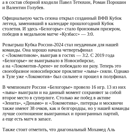
а в состав сборной входили Павел Тетюхин, Роман Порошин
и Валентин Голубев.
Официальную часть сезона открыл созданный ВФВ Кубок
легенд, заменивший в календаре прошлогодний Кубок
столетия. И здесь «Белогорье» стало бронзовым призером,
победив в медальном матче «Кузбасс» — 3:0.
Розыгрыш Кубка России-2024 стал неудачным для нашей
команды. Она хорошо начала четвертьфинал
с «Локомотивом», выиграв в гостях — 3:2. С 2019 года
«Белогорье» не выигрывало в Новосибирске,
а на «Локомотив-Арене» не побеждало ни разу. Теперь это
своеобразное новосибирское проклятие «львы» сняли. Однако
в Туле уже «Локомотив» был сильнее и прошел в полуфинал.
В чемпионате России «Белогорье» провело 16 игр. 13 из них
«львы» выиграли и на данный момент сохраняют за собой
второе место в суперлиге. Столько же побед в активе
«Зенита», «Динамо» и «Локомотива», питерцы и москвичи
также имеют 38 очков, как и белгородцы, но у нашей команды
лучше соотношение выигранных и проигранных партий,
а еще есть матч в запасе.
Также стоит отметить, что диагональный Мохамед Аль