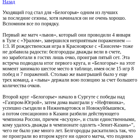
Назад
Уходящий год стал для «Белогорья» одним из лучших
за последние сезоны, хотя начинался он не очень хорошо.
Вспомним все по порядку.
Первый же матч «львов», который они проводили 4 января
в Туле с «Уралом», завершился неприятным поражением —
1:3. И рождественская игра в Красноярске с «Енисеем» тоже
не добавила радости: белгородцы дважды вели в счете,
но заработали в гостях лишь очко, проиграв пятый сет. Эта
встреча подводила итог первого круга, и «Белогорье» на этот
момент занимало шестое место в таблице, имея осле 15 игр 8
побед и 7 поражений. Столько же выигрышей было у еще
трех команд, а «львы» держали вою позицию за счет большего
количества очков.
Второй круг «Белогорье» начало в Сургуте с победы над
«Газпром-Югрой», затем дома выиграли у «Нефтяника»,
успешно съездили в Нижневартовск и Новокуйбышевск,
а потом сенсационно в Казани разбили действующего
чемпиона России, причем «всухую», и стали единственными,
кому удалось дважды в чемпионате одолеть «Зенит-Казань»",
чего не было уже много лет. Белгородцы раскатились так, что
не проиграли во втором круге ни одного матча, что подняло