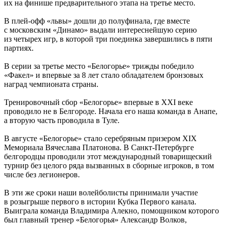
их на финише предварительного этапа на третье место.
В плей-офф «львы» дошли до полуфинала, где вместе
с московским «Динамо» выдали интереснейшую серию
из четырех игр, в которой три поединка завершились в пяти
партиях.
В серии за третье место «Белогорье» трижды победило
«Факел» и впервые за 8 лет стало обладателем бронзовых
наград чемпионата страны.
Тренировочный сбор «Белогорье» впервые в XXI веке
проводило не в Белгороде. Начала его наша команда в Анапе,
а вторую часть проводила в Туле.
В августе «Белогорье» стало серебряным призером XIX
Мемориала Вячеслава Платонова. В Санкт-Петербурге
белгородцы проводили этот международный товарищеский
турнир без целого ряда вызванных в сборные игроков, в том
числе без легионеров.
В эти же сроки наши волейболисты принимали участие
в розыгрыше первого в истории Кубка Первого канала.
Выиграла команда Владимира Алекно, помощником которого
был главный тренер «Белогорья» Александр Волков,