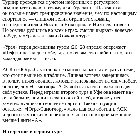
Турнир проводится с учетом набранных в регулярном
чемпионате очков, поэтому для «Урала» и «Нефтяника»
он больше имеет тренировочное значение, чем по-настоящему
спортивное — слишком велик отрыв этих команд
от представителей Нижнего Новгорода и Нижневартовска.
Но хозяева рубились во всех играх, смогли вырвать волевую
победу у «Урала» и взяли 8 очков в туре.
«Урал» перед домашним туром (26−28 апреля) опережает
«Нефтяник» на две победы, а по очкам, что любопытно, эти
команды равны — по 36.
АСК и «Югра-Самотлор» не смогли на равных играть с теми,
кто стоит выше их в таблице. Личная встреча завершилась
в пользу нижегородцев, которые теперь имеют на одну победу
больше, чем «Самотлор». АСК добилась очень важного для
себя успеха. Перед играми второго тура в Уфе она имеет на 4
очка больше, чем нижневартовский клуб, а также у нее
заметно лучше соотношение партий. Такая ситуация
оставляет «Югре-Самотлору» мало шансов обогнать АСК
и добиться участия в переходных играх со второй командой
высшей лиги «А».
Интересное в первом туре