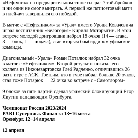
«Нефтяник» на предварительном этапе сыграл 7 тай-брейков
и ни один не смог выиграть. А первый же пятисетовый матч
в плей-аут завершился его победой.
В матче с «Нефтяником» за «Урал» вместо Уроша Ковачевича
играл воспитанник «Белогорья» Кирилл Моторыгин. В этой
встрече молодой доигровщик набрал 18 очков (14 — атака,
3 — блок, 1 — подача), став вторым бомбардиром уфимской
команды.
Диагональный «Урала» Роман Поталюк набрал 32 очка
в матче с «Нефтяником». Второй результат показал его
коллега из Нижневартовска Глеб Радченко, отличившись 26
раз в игре с АСК. Третьим, кто в туре набрал больше 20 очков,
стал тоже Потарюк — 22 очка во встрече с «Самотлором».
9 блоков за пять партий сделал уфимский блокирующий Егор
Якутин нападающим Оренбурга.
Чемпионат России 2023/2024
PARI Суперлига. Финал за 13−16 места
Оренбург, 12−14 апреля
12 апреля