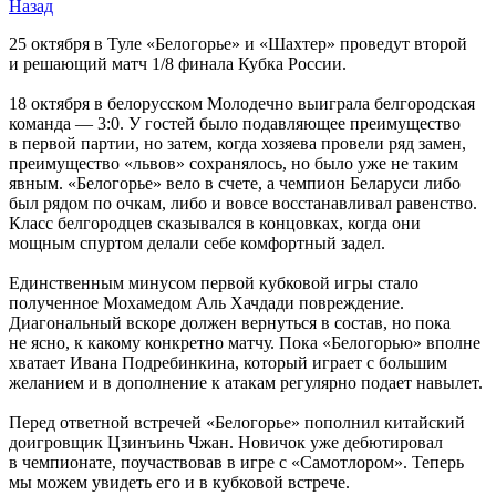
Назад
25 октября в Туле «Белогорье» и «Шахтер» проведут второй
и решающий матч 1/8 финала Кубка России.
18 октября в белорусском Молодечно выиграла белгородская
команда — 3:0. У гостей было подавляющее преимущество
в первой партии, но затем, когда хозяева провели ряд замен,
преимущество «львов» сохранялось, но было уже не таким
явным. «Белогорье» вело в счете, а чемпион Беларуси либо
был рядом по очкам, либо и вовсе восстанавливал равенство.
Класс белгородцев сказывался в концовках, когда они
мощным спуртом делали себе комфортный задел.
Единственным минусом первой кубковой игры стало
полученное Мохамедом Аль Хачдади повреждение.
Диагональный вскоре должен вернуться в состав, но пока
не ясно, к какому конкретно матчу. Пока «Белогорью» вполне
хватает Ивана Подребинкина, который играет с большим
желанием и в дополнение к атакам регулярно подает навылет.
Перед ответной встречей «Белогорье» пополнил китайский
доигровщик Цзинъинь Чжан. Новичок уже дебютировал
в чемпионате, поучаствовав в игре с «Самотлором». Теперь
мы можем увидеть его и в кубковой встрече.