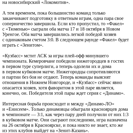
на новосибирский «Локомотив».
А тем временем, пока большинство команд только
заканчивают подготовку в ответным играм, одна пара свое
соперничество завершила. Если кто пропустил, то «Факел»
с «Тюменью» сыграли оба матча 17 и 18 октября в Новом
Уренгое. Оба матча завершились легкой победой хозяев
с одинаковым счетом 3:0. В следующем раунде «Факел» будет
играть с «Зенитом».
«Кузбасс» мстит АСК за игры плей-офф минувшего
чемпионата. Кемеровчане победили нижегородцев в гостях
в первом туре суперлиги, а теперь одолели их и дома
в первом кубковом матче. Нижегородцы сопротивляются
и партии без боя не отдают. Теперь команды выяснят
отношения в Нижнем Новгороде, и «Кузбасс» сейчас явно
опасается хозяев, хотя фаворитом в этой паре является,
конечно, он. Победителя этой пары ждет серия с «Динамо».
Интересная борьба происходит и между «Динамо-ЛО»
и «Енисеем». Только динамовцы обыграли красноярцев дома
в чемпионате — 3:1, как через пару дней получили от них 1:3
в кубковом матче. Они сыграют последними, игра назначена
на 26 октября в Красноярске, и пока никто не знает, кто же
из этих клубов выйдет на «Зенит-Казань».