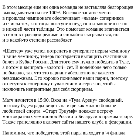
В этом месяце еще ни одна команда не заставляла белгородцев
выкладываться на все 100%. Высокое занятое место
в прошлом чемпионате обеспечивает «львам» соперников
из числа тех, кто тогда выступил неудачно и закончил сезон
в нижней части таблицы. Это помогает команде втягиваться
в сезон в щадящем режиме и спокойно сыгрываться, но
и в какой-то степени расслабляет.
«Шахтер» уже успел потрепать в суперлиге нервы чемпиону
и вице-чемпиону, теперь постарается вытащить счастливый
билет в Кубке России. Для этого ему нужно победить в Туле,
а потом и выиграть «золотой» сет. В волейболе чего только
не бывало, так что это вариант абсолютно не кажется
невозможным. Это хорошо понимают наши парни, поэтому
отнесутся к сопернику с уважением и серьезно, чтобы
исключить неприятные для себя сюрпризы.
Матч начнется в 15:00. Вход на «Тула Арену» свободный,
поэтому будем рады видеть на игре как можно больше
любителей спорта. «Старт Триумф» покажет встречу
многократных чемпионов России и Беларуси в прямом эфире.
Также трансляцию включат сайты нашего клуба и федерации.
Напомним, что победитель этой пары выходит в ¼ финала