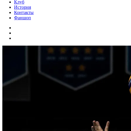
Клуб
История
Контакты
Фаншоп