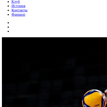
Клуб
История
Контакты
Фаншоп