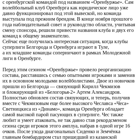
с оренбургской командой под названием «Оренбуржье». Сам
волейбольный клуб Оренбурга как юридическое лицо уже
давно функционировал под этой вывеской, но команда
выступала под прежним брендом. В конце ноября прошлого
года наблюдательный совет и руководство области, учитывая
смену спонсора, решили привести названия клуба и двух его
команд к общему знаменателю.
Сейчас еще получилась интересная ситуация, когда клубы
суперлиги Белгорода и Оренбурга играют в Туле,
а их младшие команды соперничают в рамках Молодежной
лиги в Оренбурге.
Перед этим сезоном «Оренбуржье» провело реорганизацию
состава, расставшись с семью опытными игроками и заменив
их в основном молодыми волейболистами. Двое из новичков
пришли из Белгорода — связующий Кирилл Чекмизов
и блокирующий из «Белогорья-2» Артем Александров.
Полностью обновлен состав связующих, и теперь, получив
вместе с Чекмизовым еще более высокого Чеславса «Чеса»
Светницкиса из «Динамо», команда Оренбурга обладает
самой высокой парой пасующих в суперлиге. Чес также
любит и умеет атаковать, не так давно став рекордсменом
сезона среди игроков этого амплуа, набрав в одной игре 16
очков. После ухода диагональных Сиденко и Земчёнка
главным бомбардиром стал пришедший из казанской