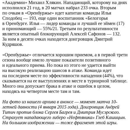
«Академии» Михаил Хлякин. Нападающий, которому на днях
исполнился 21 год, в 20 матчах набрал 233 очка. Вторым
по очкам в «Оренбуржье» идет капитан команды Илья
Сподобец — 193, еще один воспитанник «Белогорья
в Оренбурге. Илья — лидер команды и лучший ее эймен (17)
и принимающий — 55%/21. Третьим по результативности
является опытный блокирующий Алексей Сафонов — 132.
За ним в десяти очках находится доигровщик Дмитрий
Кудряшов.
«Оренбуржье» отличается хорошим приемом, а в первой трети
сезона вообще имело лучшие показатели позитивного
и идеального приема. Но пока из этого не удается выйти
на высокую реализацию шансов в атаке. Команда идет
на последнем месте по эффективности нападения (44%), что
сказывается на ее выступлениях и месте в турнирной таблице.
Много она допускает брака в атаке и ошибок в целом,
находясь на четвертом месте там и там.
На фото из нашего архива в анонсе — момент матча 10-
летней давности (4 января 2015 года). Доигровщик Андрей
Титич против блока Сергея Багрея и Дмитрия Мусэрского.
Страхует нападающего либеро «Нефтяника» Глеб Кашицын.
На большом изображении — тоже фрагмент этой игры.