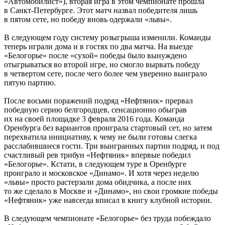
«Автомобилист»), вторая игра в этом чемпионате прошла
в Санкт-Петербурге. Этот матч назвал победителя лишь
в пятом сете, но победу вновь одержали «львы».
В следующем году систему розыгрыша изменили. Команды
теперь играли дома и в гостях по два матча. На выезде
«Белогорье» после «сухой» победы было вынуждено
отыгрываться во второй игре, но смогло вырвать победу
в четвертом сете, после чего более чем уверенно выиграло
пятую партию.
После восьми поражений подряд «Нефтяник» прервал
победную серию белгородцев, сенсационно обыграв
их на своей площадке 3 февраля 2016 года. Команда
Оренбурга без вариантов проиграла стартовый сет, но затем
перехватила инициативу, к чему не были готовы слегка
расслабившиеся гости. Три выигранных партии подряд, и под
счастливый рев трибун «Нефтяник» впервые победил
«Белогорье». Кстати, в следующем туре в Оренбурге
проиграло и московское «Динамо». И хотя через неделю
«львы» просто растерзали дома обидчика, а после них
то же сделало в Москве и «Динамо», но свои громкие победы
«Нефтяник» уже навсегда вписал в книгу клубной истории.
В следующем чемпионате «Белогорье» без труда побеждало