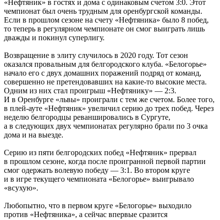
«Нефтяник» в гостях и дома с одинаковым счетом 3:0. Этот
чемпионат был очень трудным для оренбургской команды.
Если в прошлом сезоне на счету «Нефтяника» было 8 побед,
то теперь в регулярном чемпионате он смог выиграть лишь
дважды и покинул суперлигу.
Возвращение в элиту случилось в 2020 году. Тот сезон
оказался провальным для белгородского клуба. «Белогорье»
начало его с двух домашних поражений подряд от команд,
совершенно не претендовавших на какие-то высокие места.
Одним из них стал проигрыш «Нефтянику» — 2:3.
И в Оренбурге «львы» проиграли с тем же счетом. Более того,
в плей-ауте «Нефтяник» увеличил серию до трех побед. Через
неделю белгородцы реваншировались в Сургуте,
а в следующих двух чемпионатах регулярно брали по 3 очка
дома и на выезде.
Серию из пяти белгородских побед «Нефтяник» прервал
в прошлом сезоне, когда после проигранной первой партии
смог одержать волевую победу — 3:1. Во втором круге
и в игре текущего чемпионата «Белогорье» выигрывало
«всухую».
Любопытно, что в первом круге «Белогорье» выходило
против «Нефтяника», а сейчас впервые сразится