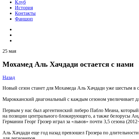
Клуб
История
Контакты
Фаншоп
25 мая
Мохамед Аль Хачдади остается с нами
Назад
Новый сезон станет для Мохамеда Аль Хачдади уже шестым в с
Марокканский диагональный с каждым сезоном увеличивает дл
Первым у нас был аргентинский либеро Пабло Меана, который
на позиции центрального блокирующего, а также белорусы А
Германии Георг Грозер играл за «львов» почти 3,5 сезона (2012−
Аль Хачдади еще год назад превзошел Грозера по длительности
для легионеров.