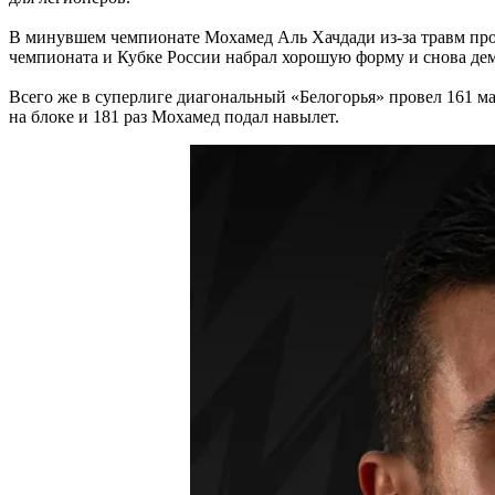
В минувшем чемпионате Мохамед Аль Хачдади из-за травм прове
чемпионата и Кубке России набрал хорошую форму и снова де
Всего же в суперлиге диагональный «Белогорья» провел 161 матч
на блоке и 181 раз Мохамед подал навылет.