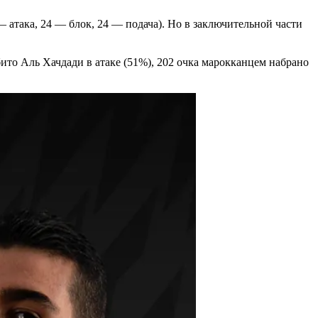
 атака, 24 — блок, 24 — подача). Но в заключительной части
абито Аль Хачдади в атаке (51%), 202 очка марокканцем набрано