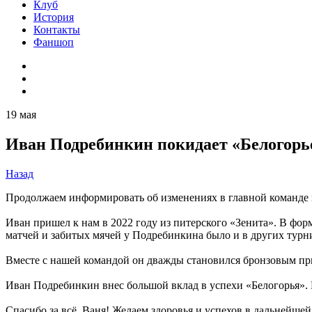
Клуб
История
Контакты
Фаншоп
19 мая
Иван Подребинкин покидает «Белогорь
Назад
Продолжаем информировать об изменениях в главной команде н
Иван пришел к нам в 2022 году из питерского «Зенита». В фор
матчей и забитых мячей у Подребинкина было и в других турн
Вместе с нашей командой он дважды становился бронзовым пр
Иван Подребинкин внес большой вклад в успехи «Белогорья». 
Спасибо за всё, Ваня! Желаем здоровья и успехов в дальнейшей