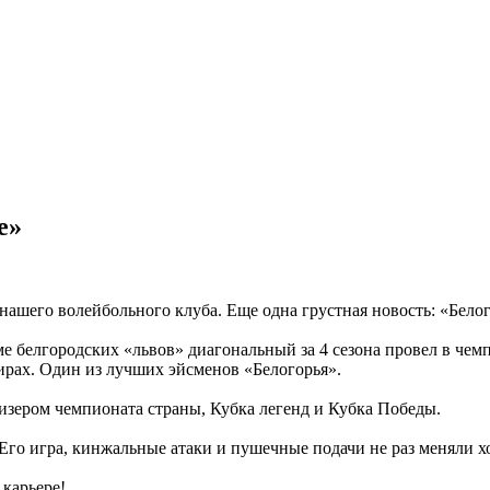
е»
ашего волейбольного клуба. Еще одна грустная новость: «Бело
ме белгородских «львов» диагональный за 4 сезона провел в чем
ирах. Один из лучших эйсменов «Белогорья».
изером чемпионата страны, Кубка легенд и Кубка Победы.
Его игра, кинжальные атаки и пушечные подачи не раз меняли х
 карьере!