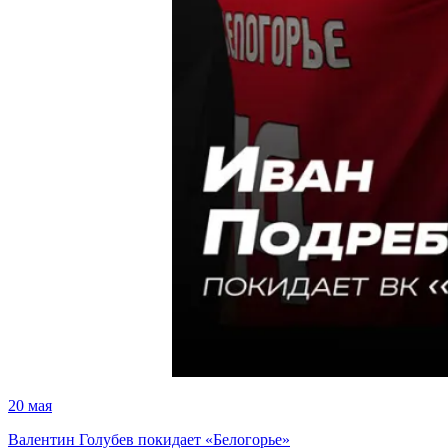
20 мая
Валентин Голубев покидает «Белогорье»