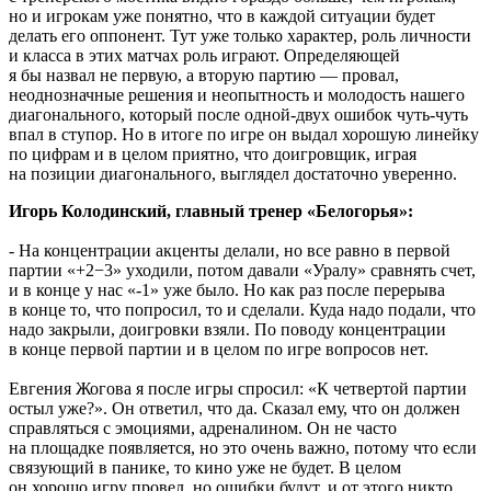
но и игрокам уже понятно, что в каждой ситуации будет
делать его оппонент. Тут уже только характер, роль личности
и класса в этих матчах роль играют. Определяющей
я бы назвал не первую, а вторую партию — провал,
неоднозначные решения и неопытность и молодость нашего
диагонального, который после одной-двух ошибок чуть-чуть
впал в ступор. Но в итоге по игре он выдал хорошую линейку
по цифрам и в целом приятно, что доигровщик, играя
на позиции диагонального, выглядел достаточно уверенно.
Игорь Колодинский, главный тренер «Белогорья»:
- На концентрации акценты делали, но все равно в первой
партии «+2−3» уходили, потом давали «Уралу» сравнять счет,
и в конце у нас «-1» уже было. Но как раз после перерыва
в конце то, что попросил, то и сделали. Куда надо подали, что
надо закрыли, доигровки взяли. По поводу концентрации
в конце первой партии и в целом по игре вопросов нет.
Евгения Жогова я после игры спросил: «К четвертой партии
остыл уже?». Он ответил, что да. Сказал ему, что он должен
справляться с эмоциями, адреналином. Он не часто
на площадке появляется, но это очень важно, потому что если
связующий в панике, то кино уже не будет. В целом
он хорошо игру провел, но ошибки будут, и от этого никто