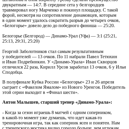
двукратным — 14:7. В середине сета у белгородцев
травмировал ногу Марченко и покинул площадку. С такой
форой, несмотря на сопротивление динамовцев, которым
в один момент удалось сократить разрыв до четырех очков,
«Белогорье» довело дело до победного финиша — 25:20.
Белогорье (Белгород) — Динамо-Урал (Уфа) — 3:1 (25:21,
25:13, 29:31, 25:20)
Георгий Заболотников стал самым результативным
у победителей — 13 очков. По 11 набрали Павел Тетюхин
и Иван Подребинкин. У «Динамо-Урала» Иван Скворцов
отличился 22 раза, Кирилл Урсов заработал 13 очков, 6 у Ильи
Сподобца.
В полуфинале Кубка России «Белогорье» 23 и 26 апреля
сыграет с «Факелом Ямалом» из Нового Уренгоя. Победитель
этой серии выходит в «Финал шести».
Антон Малышев, старший тренер «Динамо-Урала»:
- Когда за сезон играешь 8 матчей с одним соперником,
в какой-то момент уже думаешь, что идет какая-то
тренировочная игра, так как соперник ясен и понятен. Нам
с тренерского мостика видно гораздо больше, чем игрокам,