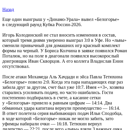
Назад
Еще один выигрыш у «Динамо-Урала» вывел «Белогорье»
в следующий раунд Кубка России-2026.
Игорь Колодинский не стал вносить изменения в состав,
который тремя днями уверенно выиграл 3:0 в Уфе. Но «львы»
сменили привычный для домашних игр красный комплект
формы на черный. У Бориса Колчина в заявке появился Роман
Поталюк, но на поле в диагонали появился высокорослый
доигровщик Иван Скворцов. А его коллега Владислав Енин
отсутствовал.
После атаки Мохамеда Аль Хачдади и эйса Павла Тетюхина
«Белогорье» повело 2:0. Когда эта пара нападающих еще раз
забила друг за другом, счет был уже 10:7. Имея «+3», хозяева
старались усиливать подачу, но часто ошибались. Гости
постепенно подбирались в счете, а касание сетки
у «Белогорья» привело к равным цифрам — 14:14. Два
обманных удара капитана вернули преимущество — 16:14.
В ответ полетела серия выбивающих подач Ильи Сподобца,
в ходе которой «Белогорье» никак не могло забить, зато
уфимцы набирали очки — 16:18. Тетюхин вернул
лидерство — 22:21, после чего «львы» взяли 3 важных очка