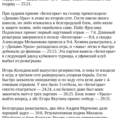
подряд — 25:21.
При худшем приеме «Белогорье» на голову превосходило
«Динамо-Урал» в атаке во втором сете. Гости имели много
шансов, но либо втыкались в белгородский блок, либо вязли
в защите хозяев, либо ошибались сами. Пайп Ярослава
Подлесных принес первый ощутимый отрыв — 7:4. Длинный
розыгрыш завершился в пользу «Белогорья» — 8:4, а скидка
Александра Мельникова привела к 9:4. Хозяева разыгрались, а
у «Динамо-Урала» разладилась игра, и «львы» легко и быстро
добежали до финиша — 25:13. Эта партия вывела «Белогорье»
в следующий раунд кубкового турнира, а уфимский клуб
выбыл из розыгрыша.
Игорь Колодинский выпустил резервистов, и пока те входили
в игру, в третьем сете развернулась упорная борьба. Гости
быстро захватили инициативу и по ходу сета вели даже с 4-
очковым отрывом. У них было 3 сетбола, но «Белогорье»
смогло отыграться — 24:24, а на балансе даже был шанс
закончить матч в трех партиях — 26:25. Блок помог «Уралу»
выйти вперед, а эйс Егора Якутина принес победу — 29:31.
Белгородцы разыгрались, два эйса Андрея Марченко дали
хороший задел — 10:6. Результативная подача Михаила
Штыблова и блок Кириллу Урсову сделали преимущество