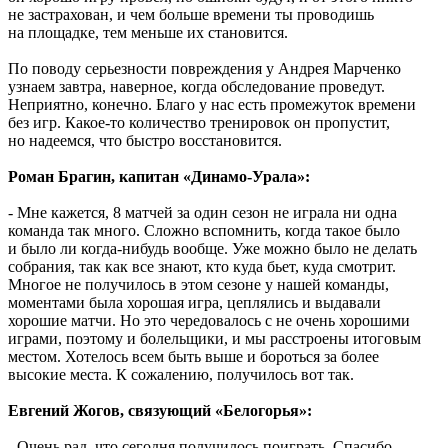
не застрахован, и чем больше времени ты проводишь
на площадке, тем меньше их становится.
По поводу серьезности повреждения у Андрея Марченко
узнаем завтра, наверное, когда обследование проведут.
Неприятно, конечно. Благо у нас есть промежуток времени
без игр. Какое-то количество тренировок он пропустит,
но надеемся, что быстро восстановится.
Роман Брагин, капитан «Динамо-Урала»:
- Мне кажется, 8 матчей за один сезон не играла ни одна
команда так много. Сложно вспомнить, когда такое было
и было ли когда-нибудь вообще. Уже можно было не делать
собрания, так как все знают, кто куда бьет, куда смотрит.
Многое не получилось в этом сезоне у нашей команды,
моментами была хорошая игра, цеплялись и выдавали
хорошие матчи. Но это чередовалось с не очень хорошими
играми, поэтому и болельщики, и мы расстроены итоговым
местом. Хотелось всем быть выше и бороться за более
высокие места. К сожалению, получилось вот так.
Евгений Жогов, связующий «Белогорья»:
- Очень рад, что сегодня получилось поиграть. Спасибо