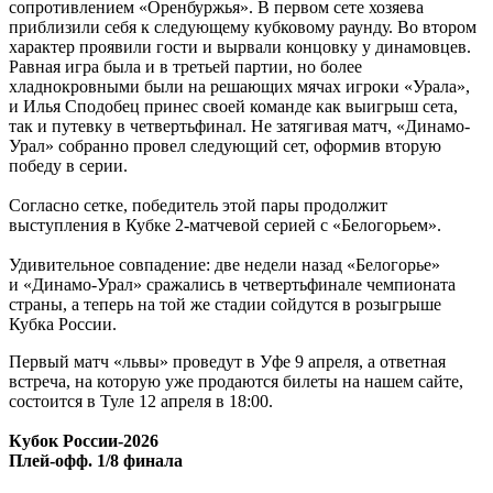
сопротивлением «Оренбуржья». В первом сете хозяева
приблизили себя к следующему кубковому раунду. Во втором
характер проявили гости и вырвали концовку у динамовцев.
Равная игра была и в третьей партии, но более
хладнокровными были на решающих мячах игроки «Урала»,
и Илья Сподобец принес своей команде как выигрыш сета,
так и путевку в четвертьфинал. Не затягивая матч, «Динамо-
Урал» собранно провел следующий сет, оформив вторую
победу в серии.
Согласно сетке, победитель этой пары продолжит
выступления в Кубке 2-матчевой серией с «Белогорьем».
Удивительное совпадение: две недели назад «Белогорье»
и «Динамо-Урал» сражались в четвертьфинале чемпионата
страны, а теперь на той же стадии сойдутся в розыгрыше
Кубка России.
Первый матч «львы» проведут в Уфе 9 апреля, а ответная
встреча, на которую уже продаются билеты на нашем сайте,
состоится в Туле 12 апреля в 18:00.
Кубок России-2026
Плей-офф. 1/8 финала