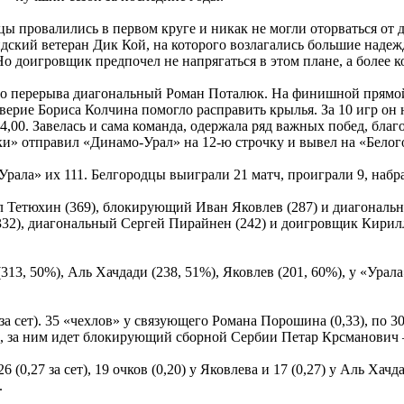
ы провалились в первом круге и никак не могли оторваться от д
дский ветеран Дик Кой, на которого возлагались большие надеж
о доигровщик предпочел не напрягаться в этом плане, а более к
ного перерыва диагональный Роман Поталюк. На финишной прям
ерие Бориса Колчина помогло расправить крылья. За 10 игр он
 4,00. Завелась и сама команда, одержала ряд важных побед, бл
рки» отправил «Динамо-Урал» на 12-ю строчку и вывел на «Белог
Урала» их 111. Белгородцы выиграли 21 матч, проиграли 9, набр
Тетюхин (369), блокирующий Иван Яковлев (287) и диагональн
32), диагональный Сергей Пирайнен (242) и доигровщик Кирилл
3, 50%), Аль Хачдади (238, 51%), Яковлев (201, 60%), у «Урала
 сет). 35 «чехлов» у связующего Романа Порошина (0,33), по 30 
, за ним идет блокирующий сборной Сербии Петар Крсманович — 
0,27 за сет), 19 очков (0,20) у Яковлева и 17 (0,27) у Аль Хачд
.