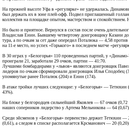
На прежней высоте Уфа в «регулярке» не удержалась. Динамовц
был держать их в зоне плей-офф. Подвел приглашенный голлан
коллектив на площадке опытом, мастерством и спокойствием. Н
Но было и приятное. Вернулся в состав после очень длитель
Владислав Енин. Бывшему четвертому доигровщику Казани дов
тура, а по очкам за сет даже опередил Поталюка — 4,58 против
на 11-е место, но успех «Горького» в последнем матче «регуля
В 30 играх у «Белогорья» 110 проведенных партий, у «Динамо-
проиграли 21, заработали 29 очков, партии — 41:70.
Лучшими бомбардирами у «львов» являются доигровщик Павел 
лидеров по очкам сформировали доигровщик Илья Сподобец (3
упомянутые ранее Поталюк (204) и Енин (174).
В атаке тройки лучших следующие: у «Белогорья» — Тетюхин (31
43%).
На блоке у белгородцев сильнейший Яковлев — 67 очков (0,72 за
наших соперников лидерство у Артема Мельникова — 64 (0,67)
Среди эйсменов у «Белогорья» первенство держит Тетюхин — 26 (
(0,61), а следом в списке располагается Крсманович — 20 (0,20)