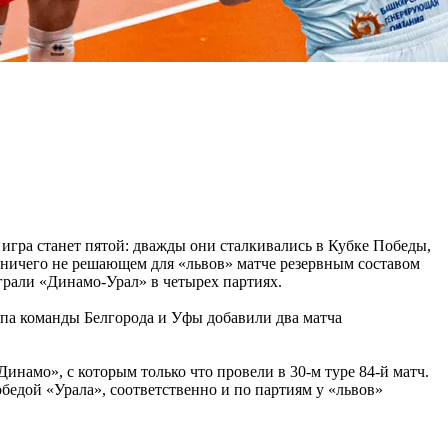
 игра станет пятой: дважды они сталкивались в Кубке Победы,
е ничего не решающем для «львов» матче резервным составом
грали «Динамо-Урал» в четырех партиях.
апа команды Белгорода и Уфы добавили два матча
намо», с которым только что провели в 30-м туре 84-й матч.
обедой «Урала», соответственно и по партиям у «львов»