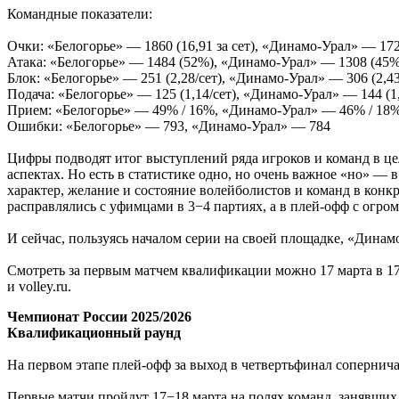
Командные показатели:
Очки: «Белогорье» — 1860 (16,91 за сет), «Динамо-Урал» — 172
Атака: «Белогорье» — 1484 (52%), «Динамо-Урал» — 1308 (45%
Блок: «Белогорье» — 251 (2,28/сет), «Динамо-Урал» — 306 (2,43
Подача: «Белогорье» — 125 (1,14/сет), «Динамо-Урал» — 144 (1,
Прием: «Белогорье» — 49% / 16%, «Динамо-Урал» — 46% / 18
Ошибки: «Белогорье» — 793, «Динамо-Урал» — 784
Цифры подводят итог выступлений ряда игроков и команд в ц
аспектах. Но есть в статистике одно, но очень важное «но» —
характер, желание и состояние волейболистов и команд в конк
расправлялись с уфимцами в 3−4 партиях, а в плей-офф с огр
И сейчас, пользуясь началом серии на своей площадке, «Динамо
Смотреть за первым матчем квалификации можно 17 марта в 17:0
и volley.ru.
Чемпионат России 2025/2026
Квалификационный раунд
На первом этапе плей-офф за выход в четвертьфинал сопернича
Первые матчи пройдут 17−18 марта на полях команд, занявших 