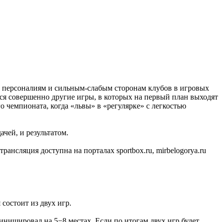
о персоналиям и сильным-слабым сторонам клубов в игровых
тся совершенно другие игры, в которых на первый план выходят
 чемпионата, когда «львы» в «регулярке» с легкостью
чей, и результатом.
ансляция доступна на порталах sportbox.ru, mirbelogorya.ru
состоит из двух игр.
инишировал на 5−8 местах. Если по итогам двух игр будет