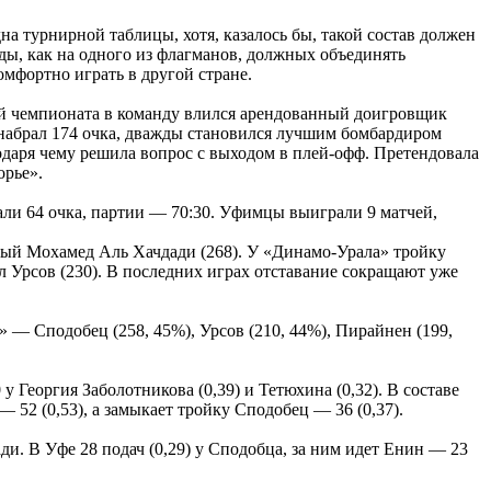
на турнирной таблицы, хотя, казалось бы, такой состав должен
ды, как на одного из флагманов, должных объединять
омфортно играть в другой стране.
ой чемпионата в команду влился арендованный доигровщик
 набрал 174 очка, дважды становился лучшим бомбардиром
агодаря чему решила вопрос с выходом в плей-офф. Претендовала
орье».
али 64 очка, партии — 70:30. Уфимцы выиграли 9 матчей,
ый Мохамед Аль Хачдади (268). У «Динамо-Урала» тройку
 Урсов (230). В последних играх отставание сокращают уже
» — Сподобец (258, 45%), Урсов (210, 44%), Пирайнен (199,
у Георгия Заболотникова (0,39) и Тетюхина (0,32). В составе
52 (0,53), а замыкает тройку Сподобец — 36 (0,37).
ади. В Уфе 28 подач (0,29) у Сподобца, за ним идет Енин — 23