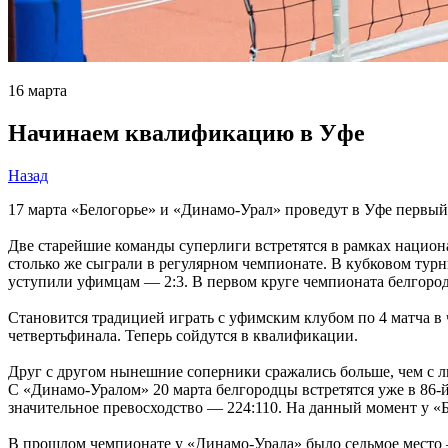
16 марта
Начинаем квалификацию в Уфе
Назад
17 марта «Белогорье» и «Динамо-Урал» проведут в Уфе первы
Две старейшие команды суперлиги встретятся в рамках национал
столько же сыграли в регулярном чемпионате. В кубковом турн
уступили уфимцам — 2:3. В первом круге чемпионата белгородц
Становится традицией играть с уфимским клубом по 4 матча в
четвертьфинала. Теперь сойдутся в квалификации.
Друг с другом нынешние соперники сражались больше, чем с лю
С «Динамо-Уралом» 20 марта белгородцы встретятся уже в 86-й 
значительное превосходство — 224:110. На данный момент у «Б
В прошлом чемпионате у «Динамо-Урала» было седьмое место 