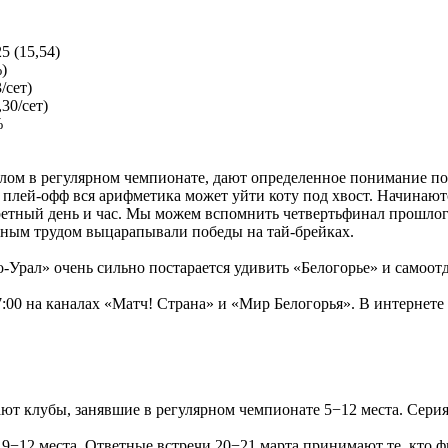
5 (15,54)
)
/сет)
30/сет)
%
елом в регулярном чемпионате, дают определенное понимание п
 в плей-офф вся арифметика может уйти коту под хвост. Начинаю
ретный день и час. Мы можем вспомнить четвертьфинал прошлого
омным трудом выцарапывали победы на тай-брейках.
-Урал» очень сильно постарается удивить «Белогорье» и самоотда
0 на каналах «Матч! Страна» и «Мир Белогорья». В интернете тр
ют клубы, занявшие в регулярном чемпионате 5−12 места. Серия 
9−12 места. Ответные встречи 20−21 марта принимают те, кто ф