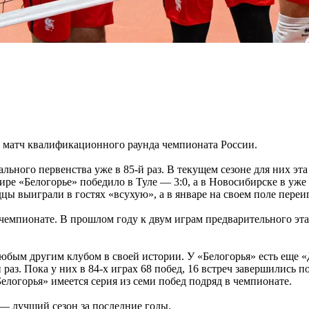
й матч квалификационного раунда чемпионата России.
ьного первенства уже в 85-й раз. В текущем сезоне для них эта
ире «Белогорье» победило в Туле — 3:0, а в Новосибирске в уж
ы выиграли в гостях «всухую», а в январе на своем поле переи
 чемпионате. В прошлом году к двум играм предварительного эт
бым другим клубом в своей истории. У «Белогорья» есть еще «Ди
раз. Пока у них в 84-х играх 68 побед, 16 встреч завершились п
елогорья» имеется серия из семи побед подряд в чемпионате.
— лучший сезон за последние годы.