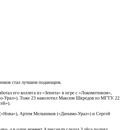
ьников стал лучшим подающим.
ботал его коллега из «Зенита» в игре с «Локомотивом»,
амо-Урал»). Тоже 23 наколотил Максим Шкредов из МГТУ. 22
ей»).
 («Нова»), Артем Мельников («Динамо-Урал») и Сергей
вы, а в один момент Александр сделал 3 эйса подряд,