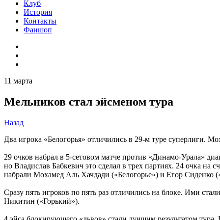
Клуб
История
Контакты
Фаншоп
11 марта
Мельников стал эйсменом тура
Назад
Два игрока «Белогорья» отличились в 29-м туре суперлиги. М
29 очков набрал в 5-сетовом матче против «Динамо-Урала» диа
но Владислав Бабкевич это сделал в трех партиях. 24 очка н
набрали Мохамед Аль Хачдади («Белогорье») и Егор Сиденко («
Сразу пять игроков по пять раз отличились на блоке. Ими ст
Никитин («Горький»).
4 эйса блокирующего «львов» стали лучшим результатом тура. 