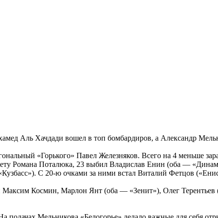
охамед Аль Хачдади вошел в топ бомбардиров, а Александр Мел
гональный «Горького» Павел Железняков. Всего на 4 меньше зара
а счету Романа Поталюка, 23 выбил Владислав Енин (оба — «Дин
Кузбасс»). С 20-ю очками за ними встал Виталий Фетцов («Енис
али Максим Космин, Марлон Янт (оба — «Зенит»), Олег Терентьев
На подачах Мельникова «Белогорье» делало важные для себя отры