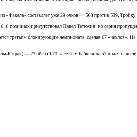
з «Факела» составляет уже 29 очков — 568 против 539. Тройку
а 6−8 позициях присутствовал Павел Тетюхин, но серия пропущен
ется третьим блокирующим чемпионата, сделав 67 «чехлов». На
ром-Югра») — 73 эйса (0,70 за сет). У Бабкевича 57 подач навыл