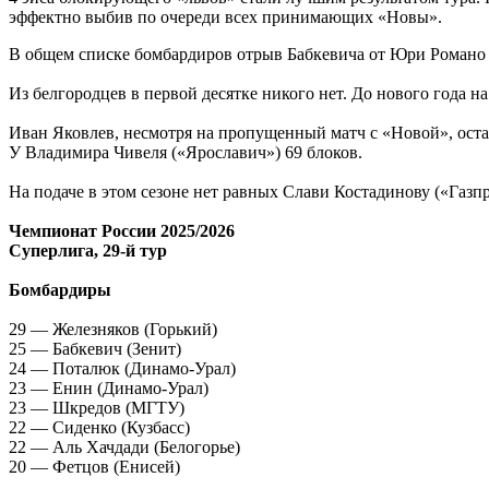
эффектно выбив по очереди всех принимающих «Новы».
В общем списке бомбардиров отрыв Бабкевича от Юри Романо и
Из белгородцев в первой десятке никого нет. До нового года н
Иван Яковлев, несмотря на пропущенный матч с «Новой», оста
У Владимира Чивеля («Ярославич») 69 блоков.
На подаче в этом сезоне нет равных Слави Костадинову («Газп
Чемпионат России 2025/2026
Суперлига, 29-й тур
Бомбардиры
29 — Железняков (Горький)
25 — Бабкевич (Зенит)
24 — Поталюк (Динамо-Урал)
23 — Енин (Динамо-Урал)
23 — Шкредов (МГТУ)
22 — Сиденко (Кузбасс)
22 — Аль Хачдади (Белогорье)
20 — Фетцов (Енисей)