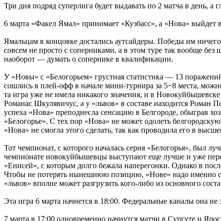
Три дня подряд суперлига будет выдавать по 2 матча в день, а
6 марта «Факел Ямал» принимает «Кузбасс», а «Нова» выйдет 
Ямальцам в концовке достались аутсайдеры. Победы им ничего 
совсем не просто с соперниками, а в этом туре так вообще без
наоборот — думать о сопернике в квалификации.
У «Новы» с «Белогорьем» грустная статистика — 13 поражений
сошлись в плей-офф в начале мини-турнира за 5−8 места, можно
та игра уже не имела никакого значения, и в Новокуйбышевске 
Романас Шкулявичус, а у «львов» в составе находится Роман П
успеха «Нова» преподнесла сенсацию в Белгороде, обыграв хо
«Белогорье». С тех пор «Нова» не может одолеть белгородскую 
«Нова» не смогла этого сделать, так как проводила его в высше
Тот чемпионат, с которого началась серия «Белогорья», был л
чемпионате новокуйбышевцы выступают еще лучше и уже перек
«Енисей», с которым долго бежала наперегонки. Однако в по
Чтобы не потерять нынешнюю позицию, «Нове» надо именно сей
«львов» вполне может разгрузить кого-либо из основного сост
Эта игра 6 марта начнется в 18:00. Федеральные каналы она не з
7 марта в 17:00 одновременно начнутся матчи в Сургуте и Ярос