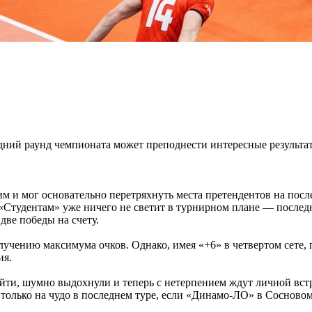
едний раунд чемпионата может преподнести интересные результа
 и мог основательно перетряхнуть места претендентов на посл
«Студентам» уже ничего не светит в турнирном плане — последне
две победы на счету.
учению максимума очков. Однако, имея «+6» в четвертом сете,
ия.
ти, шумно выдохнули и теперь с нетерпением ждут личной встр
 только на чудо в последнем туре, если «Динамо-ЛО» в Сосновом 