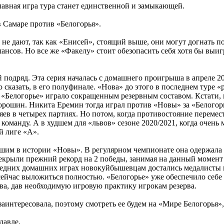
 главная игра тура станет единственной и замыкающей.
в Самаре против «Белогорья».
не дают, так как «Енисей», стоящий выше, они могут догнать по
 шансов. Но все же «Факелу» стоит обезопасить себя хотя бы выи
 подряд. Эта серия началась с домашнего проигрыша в апреле 2
 сказать, в его полуфинале. «Нова» до этого в последнем туре «
«Белогорье» играло сокращенным резервным составом. Кстати, ка
орошин. Никита Еремин тогда играл против «Новы» за «Белогорь
зяев в четырех партиях. Но потом, когда противостояние перем
команду. А в худшем для «львов» сезоне 2020/2021, когда очень
й лиге «А».
учшим в истории «Новы». В регулярном чемпионате она одержала 
рыли прежний рекорд на 2 победы, занимая на данный момент 7
следних домашних играх новокуйбышевцам достались медалисты
час выложиться полностью. «Белогорье» уже обеспечило себе н
ава, дав необходимую игровую практику игрокам резерва.
аинтересовала, поэтому смотреть ее будем на «Мире Белогорья», н
лавле.