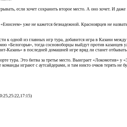
вать, если хочет сохранить второе место. А оно хочет. И даже
«Енисеем» уже не кажется безнадежной. Красноярцев не назвать 
сти к одной из главных игр тура, добавится игра в Казани ме
ию «Белогорья», тогда сосновоборцы выйдут против казанцев уж
нит-Казань» в последней домашней игре вряд ли станет отбывать
орте тура. Это битва за третье место. Выиграет «Локомотив» у 
команды играют с аутсайдерами, и там никто очков терять не буд
:25,25:22,17:15)