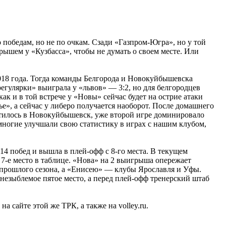
 победам, но не по очкам. Сзади «Газпром-Югра», но у той
грышем у «Кузбасса», чтобы не думать о своем месте. Или
018 года. Тогда команды Белгорода и Новокуйбышевска
регулярки» выиграла у «львов» — 3:2, но для белгородцев
к и в той встрече у «Новы» сейчас будет на острие атаки
е», а сейчас у либеро получается наоборот. После домашнего
естилось в Новокуйбышевск, уже второй игре доминировало
 многие улучшали свою статистику в играх с нашим клубом,
14 побед и вышла в плей-офф с 8-го места. В текущем
-е место в таблице. «Нова» на 2 выигрыша опережает
 прошлого сезона, а «Енисею» — клубы Ярославля и Уфы.
езыблемое пятое место, а перед плей-офф тренерский штаб
а сайте этой же ТРК, а также на volley.ru.