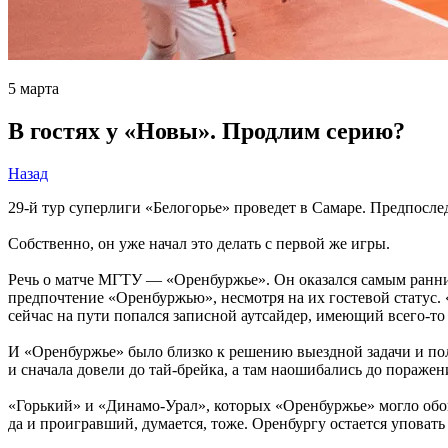
5 марта
В гостях у «Новы». Продлим серию?
Назад
29-й тур суперлиги «Белогорье» проведет в Самаре. Предпосл
Собственно, он уже начал это делать с первой же игры.
Речь о матче МГТУ — «Оренбуржье». Он оказался самым ранним
предпочтение «Оренбуржью», несмотря на их гостевой статус. 
сейчас на пути попался записной аутсайдер, имеющий всего-то 
И «Оренбуржье» было близко к решению выездной задачи и пол
и сначала довели до тай-брейка, а там наошибались до поражен
«Горький» и «Динамо-Урал», которых «Оренбуржье» могло обой
да и проигравший, думается, тоже. Оренбургу остается уповать