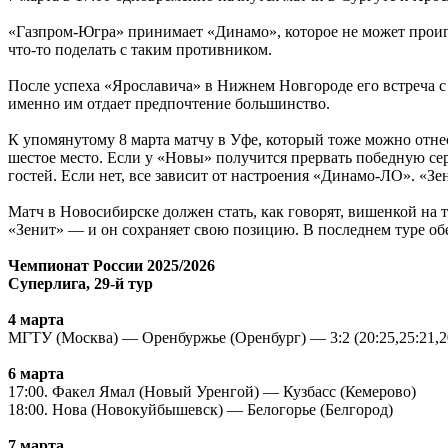
«Газпром-Югра» принимает «Динамо», которое не может проигры
что-то поделать с таким противником.
После успеха «Ярославича» в Нижнем Новгороде его встреча с 
именно им отдает предпочтение большинство.
К упомянутому 8 марта матчу в Уфе, который тоже можно отне
шестое место. Если у «Новы» получится прервать победную сер
гостей. Если нет, все зависит от настроения «Динамо-ЛО». «Зе
Матч в Новосибирске должен стать, как говорят, вишенкой на т
«Зенит» — и он сохраняет свою позицию. В последнем туре обе 
Чемпионат России 2025/2026
Суперлига, 29-й тур
4 марта
МГТУ (Москва) — Оренбуржье (Оренбург) — 3:2 (20:25,25:21,20
6 марта
17:00. Факел Ямал (Новый Уренгой) — Кузбасс (Кемерово)
18:00. Нова (Новокуйбышевск) — Белогорье (Белгород)
7 марта