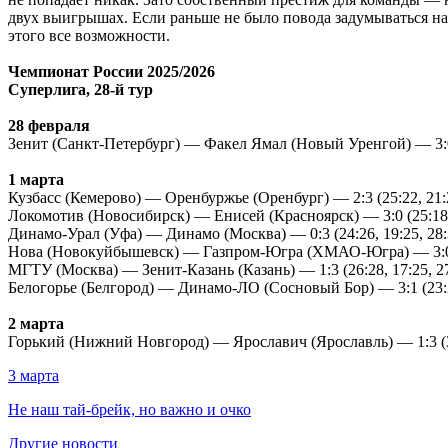
двух выигрышах. Если раньше не было повода задумываться над
этого все возможности.
Чемпионат России 2025/2026
Суперлига, 28-й тур
28 февраля
Зенит (Санкт-Петербург) — Факел Ямал (Новый Уренгой) — 3:0 (
1 марта
Кузбасс (Кемерово) — Оренбуржье (Оренбург) — 2:3 (25:22, 21:25
Локомотив (Новосибирск) — Енисей (Красноярск) — 3:0 (25:18, 
Динамо-Урал (Уфа) — Динамо (Москва) — 0:3 (24:26, 19:25, 28:
Нова (Новокуйбышевск) — Газпром-Югра (ХМАО-Югра) — 3:0 (2
МГТУ (Москва) — Зенит-Казань (Казань) — 1:3 (26:28, 17:25, 27
Белогорье (Белгород) — Динамо-ЛО (Сосновый Бор) — 3:1 (23:25
2 марта
Горький (Нижний Новгород) — Ярославич (Ярославль) — 1:3 (31:
3 марта
Не наш тай-брейк, но важно и очко
Другие новости