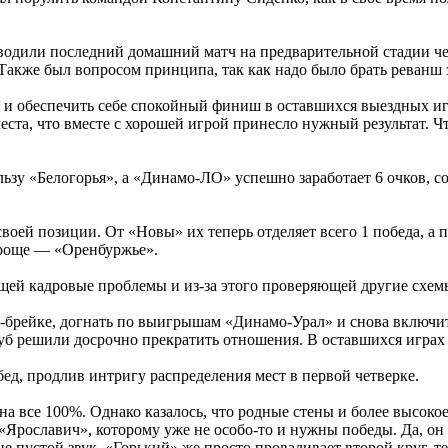
оводили последний домашний матч на предварительной стадии ч
. Также был вопросом принципа, так как надо было брать реванш
 и обеспечить себе спокойный финиш в оставшихся выездных иг
а, что вместе с хорошей игрой принесло нужный результат. Чт
льзу «Белогорья», а «Динамо-ЛО» успешно заработает 6 очков, с
воей позиции. От «Новы» их теперь отделяет всего 1 победа, а 
проще — «Оренбуржье».
щей кадровые проблемы и из-за этого проверяющей другие схем
-брейке, догнать по выигрышам «Динамо-Урал» и снова включитьс
клуб решили досрочно прекратить отношения. В оставшихся игра
ед, продлив интригу распределения мест в первой четверке.
а все 100%. Однако казалось, что родные стены и более высоко
 «Ярославич», которому уже не особо-то и нужны победы. Да, он 
е пустой звук. «Горький» же просто проваливает второй круг, т