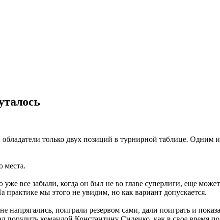
путалось
 обладатели только двух позиций в турнирной таблице. Одним из
 места.
 уже все забыли, когда он был не во главе суперлиги, еще может
На практике мы этого не увидим, но как вариант допускается.
не напрягались, поиграли резервом сами, дали поиграть и показ
ал порулить командой Константину Сиденко, как в свое время п