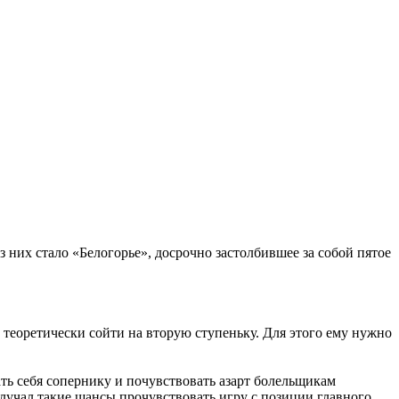
 них стало «Белогорье», досрочно застолбившее за собой пятое
 теоретически сойти на вторую ступеньку. Для этого ему нужно
ать себя сопернику и почувствовать азарт болельщикам
олучал такие шансы прочувствовать игру с позиции главного