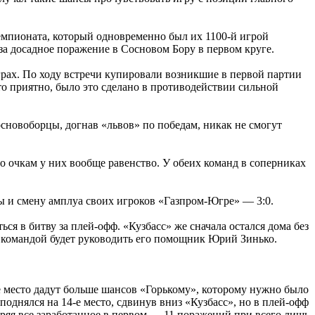
емпионата, который одновременно был их 1100-й игрой
 за досадное поражение в Сосновом Бору в первом круге.
рах. По ходу встречи купировали возникшие в первой партии
о приятно, было это сделано в противодействии сильной
основоборцы, догнав «львов» по победам, никак не смогут
по очкам у них вообще равенство. У обеих команд в соперниках
ы и смену амплуа своих игроков «Газпром-Югре» — 3:0.
я в битву за плей-офф. «Кузбасс» же сначала остался дома без
х командой будет руководить его помощник Юрий Зинько.
е место дадут больше шансов «Горькому», которому нужно было
поднялся на 14-е место, сдвинув вниз «Кузбасс», но в плей-офф
еряя все заработанное в первом — 11 поражений при всего лишь