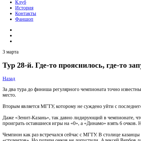
Клуб
История
Контакты
Фаншоп
3 марта
Тур 28-й. Где-то прояснилось, где-то за
Назад
За два тура до финиша регулярного чемпионата точно известны
место.
Вторым является МГТУ, которому не суждено уйти с последнего
Даже «Зенит-Казань», так давно лидирующий в чемпионате, что
проиграть оставшиеся игры на «0», а «Динамо» взять 6 очков. 
Чемпион как раз встречался сейчас с МГТУ. В столице казанцы 
«студентов». Но потери очков не допустили. Алексей Вербов д