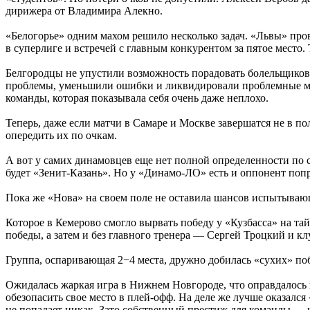
дирижера от Владимира Алекно.
«Белогорье» одним махом решило несколько задач. «Львы» пр
в суперлиге и встречей с главным конкурентом за пятое место
Белгородцы не упустили возможность порадовать болельщиков
проблемы, уменьшили ошибки и ликвидировали проблемные мест
команды, которая показывала себя очень даже неплохо.
Теперь, даже если матчи в Самаре и Москве завершатся не в по
опередить их по очкам.
А вот у самих динамовцев еще нет полной определенности по с
будет «Зенит-Казань». Но у «Динамо-ЛО» есть и оппонент по
Пока же «Нова» на своем поле не оставила шансов испытываю
Которое в Кемерово смогло вырвать победу у «Кузбасса» на тай
победы, а затем и без главного тренера — Сергей Троцкий и 
Группа, оспаривающая 2−4 места, дружно добилась «сухих» поб
Ожидалась жаркая игра в Нижнем Новгороде, что оправдалось н
обезопасить свое место в плей-офф. На деле же лучше оказался
не попадает никак. Зато собственный престиж для команды — н