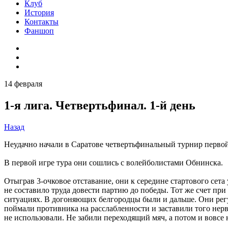
Клуб
История
Контакты
Фаншоп
14 февраля
1-я лига. Четвертьфинал. 1-й день
Назад
Неудачно начали в Саратове четвертьфинальный турнир первой
В первой игре тура они сошлись с волейболистами Обнинска.
Отыграв 3-очковое отставание, они к середине стартового сета
не составило труда довести партию до победы. Тот же счет п
ситуациях. В догоняющих белгородцы были и дальше. Они регул
поймали противника на расслабленности и заставили того нервн
не использовали. Не забили переходящий мяч, а потом и вовсе 