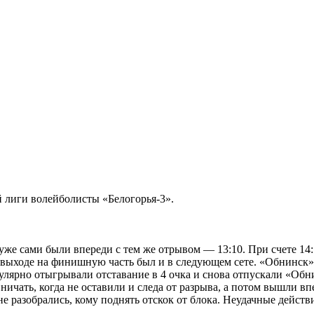
 лиги волейболисты «Белогорья-3».
 уже сами были впереди с тем же отрывом — 13:10. При счете 14
ри выходе на финишную часть был и в следующем сете. «Обнинск
ярно отыгрывали отставание в 4 очка и снова отпускали «Обнинс
ичать, когда не оставили и следа от разрыва, а потом вышли впе
не разобрались, кому поднять отскок от блока. Неудачные действ