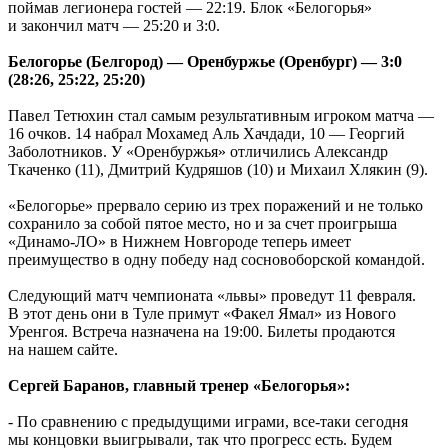
поймав легионера гостей — 22:19. Блок «Белогорья»
и закончил матч — 25:20 и 3:0.
Белогорье (Белгород) — Оренбуржье (Оренбург) — 3:0
(28:26, 25:22, 25:20)
Павел Тетюхин стал самым результативным игроком матча —
16 очков. 14 набрал Мохамед Аль Хачдади, 10 — Георгий
Заболотников. У «Оренбуржья» отличились Александр
Ткаченко (11), Дмитрий Кудряшов (10) и Михаил Хлякин (9).
«Белогорье» прервало серию из трех поражений и не только
сохранило за собой пятое место, но и за счет проигрыша
«Динамо-ЛО» в Нижнем Новгороде теперь имеет
преимущество в одну победу над сосновоборской командой.
Следующий матч чемпионата «львы» проведут 11 февраля.
В этот день они в Туле примут «Факел Ямал» из Нового
Уренгоя. Встреча назначена на 19:00. Билеты продаются
на нашем сайте.
Сергей Баранов, главный тренер «Белогорья»:
- По сравнению с предыдущими играми, все-таки сегодня
мы концовки выигрывали, так что прогресс есть. Будем