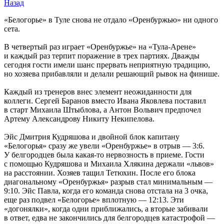
Назад
«Белогорье» в Туле снова не отдало «Оренбуржью» ни одного
сета.
В четвертый раз играет «Оренбуржье» на «Тула-Арене»
и каждый раз терпит поражение в трех партиях. Дважды
сегодня гости имели шанс прервать неприятную традицию,
но хозяева прибавляли и делали решающий рывок на финише.
Каждый из тренеров внес элемент неожиданности для
коллеги. Сергей Баранов вместо Ивана Яковлева поставил
в старт Михаила Штыблова, а Антон Вольвич предпочел
Артему Александрову Никиту Некипелова.
Эйс Дмитрия Кудряшова и двойной блок капитану
«Белогорья» сразу же увели «Оренбуржье» в отрыв — 3:6.
У белгородцев была какая-то нервозность в приеме. Гости
с помощью Кудряшова и Михаила Хлякина держали «львов»
на расстоянии. Хозяев тащил Тетюхин. После его блока
диагональному «Оренбуржья» разрыв стал минимальным —
9:10. Эйс Павла, когда его команда снова отстала на 3 очка,
еще раз подвел «Белогорье» вплотную — 12:13. Эти
«догонялки», когда одни приближались, а вторые забивали
в ответ, едва не закончились для белгородцев катастрофой —