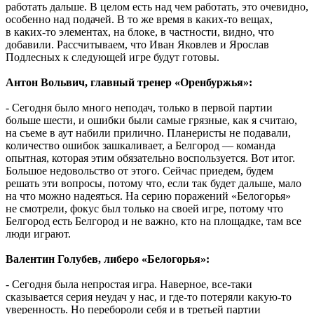
работать дальше. В целом есть над чем работать, это очевидно,
особенно над подачей. В то же время в каких-то вещах,
в каких-то элементах, на блоке, в частности, видно, что
добавили. Рассчитываем, что Иван Яковлев и Ярослав
Подлесных к следующей игре будут готовы.
Антон Вольвич, главный тренер «Оренбуржья»:
- Сегодня было много неподач, только в первой партии
больше шести, и ошибки были самые грязные, как я считаю,
на съеме в аут набили прилично. Планеристы не подавали,
количество ошибок зашкаливает, а Белгород — команда
опытная, которая этим обязательно воспользуется. Вот итог.
Большое недовольство от этого. Сейчас приедем, будем
решать эти вопросы, потому что, если так будет дальше, мало
на что можно надеяться. На серию поражений «Белогорья»
не смотрели, фокус был только на своей игре, потому что
Белгород есть Белгород и не важно, кто на площадке, там все
люди играют.
Валентин Голубев, либеро «Белогорья»:
- Сегодня была непростая игра. Наверное, все-таки
сказывается серия неудач у нас, и где-то потеряли какую-то
уверенность. Но перебороли себя и в третьей партии