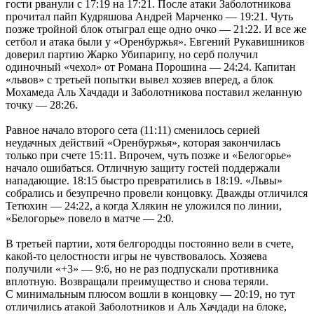
гости рванули с 17:19 на 17:21. После атаки Заболотникова
прочитал пайп Кудряшова Андрей Марченко — 19:21. Чуть
позже тройной блок отыграл еще одно очко — 21:22. И все же
сетбол и атака были у «Оренбуржья». Евгений Рукавишников
доверил партию Жарко Убипарипу, но серб получил
одиночный «чехол» от Романа Порошина — 24:24. Капитан
«львов» с третьей попытки вывел хозяев вперед, а блок
Мохамеда Аль Хачдади и Заболотникова поставил желанную
точку — 28:26.
Равное начало второго сета (11:11) сменилось серией
неудачных действий «Оренбуржья», которая закончилась
только при счете 15:11. Впрочем, чуть позже и «Белогорье»
начало ошибаться. Отличную защиту гостей поддержали
нападающие. 18:15 быстро превратились в 18:19. «Львы»
собрались и безупречно провели концовку. Дважды отличился
Тетюхин — 24:22, а когда Хлякин не уложился по линии,
«Белогорье» повело в матче — 2:0.
В третьей партии, хотя белгородцы постоянно вели в счете,
какой-то целостности игры не чувствовалось. Хозяева
получили «+3» — 9:6, но не раз подпускали противника
вплотную. Возвращали преимущество и снова теряли.
С минимальным плюсом вошли в концовку — 20:19, но тут
отличились атакой Заболотников и Аль Хачдади на блоке,