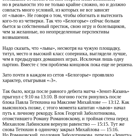
но в реальности это не только крайне сложно, но и должно
совпасть много условий, из которых не все зависят
от «львов». Не говоря о том, чтобы обогнать и вытеснить
кого-то из четверки. Так что «Белогорье» сейчас больше
бьется за собственный престиж, свою игру и болельщиков,
чем за желанные, но неопределенные перспективы
возвышения.
Надо сказать, что «львы», несмотря на чужую площадку,
титул, место и высокий класс соперника, выглядели лучше,
чем в предыдущих домашних играх. Исключая лишь одну
партию. Вместе с тем проблема концовок пока еще не решена.
Зато почти в каждом из сетов «Белогорье» проявляло
характер, отыгрывая «-3».
Так было, когда после равного дебюта матча «Зенит-Казань»
прыгнул с 9:10 на 13:10. В погоню гости ринулись после
блока Павла Тетюхина на Максиме Михайлове — 13:12. Как
выяснилось позже, с этого момента капитан «львов» начал
путь к личному рекорду. Блок Георгий Заболотникова,
отомстившего Роману Романовскому, и тройная стена перед
Михаилом Лабинским вернули равенство — 15:15. Тут же
снова Тетюхин в одиночку закрыл Михайлова — 15:16.
Но Романовский, подловив Заболотникова, передал «Зениту»