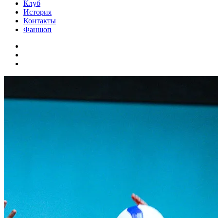
Клуб
История
Контакты
Фаншоп