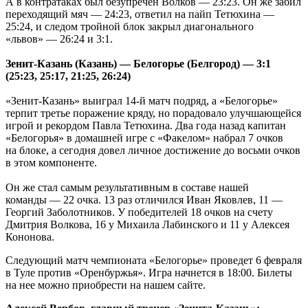
А в контратаках был безупречен Волков — 23:23. Он же забил
переходящий мяч — 24:23, ответил на пайп Тетюхина —
25:24, и следом тройной блок закрыл диагонального
«львов» — 26:24 и 3:1.
Зенит-Казань (Казань) — Белогорье (Белгород) — 3:1
(25:23, 25:17, 21:25, 26:24)
«Зенит-Казань» выиграл 14-й матч подряд, а «Белогорье»
терпит третье поражение кряду, но порадовало улучшающейся
игрой и рекордом Павла Тетюхина. Два года назад капитан
«Белогорья» в домашней игре с «Факелом» набрал 7 очков
на блоке, а сегодня довел личное достижение до восьми очков
в этом компоненте.
Он же стал самым результативным в составе нашей
команды — 22 очка. 13 раз отличился Иван Яковлев, 11 —
Георгий Заболотников. У победителей 18 очков на счету
Дмитрия Волкова, 16 у Михаила Лабинского и 11 у Алексея
Кононова.
Следующий матч чемпионата «Белогорье» проведет 6 февраля
в Туле против «Оренбуржья». Игра начнется в 18:00. Билеты
на нее можно приобрести на нашем сайте.