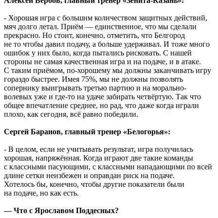
Алексей Вербов, главный тренер «Зенита-Казань»:
- Хорошая игра с большим количеством защитных действий,
мяч долго летал. Приём — единственное, что мы сделали
прекрасно. Но стоит, конечно, отметить, что Белгород
не то чтобы давил подачу, а больше удерживал. И тоже много
ошибок у них было, когда пытались рисковать. С нашей
стороны не самая качественная игра и на подаче, и в атаке.
С таким приёмом, по-хорошему мы должны заканчивать игру
гораздо быстрее. Имея 75%, мы не должны позволять
сопернику выигрывать третью партию и на морально-
волевых уже и где-то на удаче забирать четвёртую. Так что
общее впечатление среднее, но рад, что даже когда играли
плохо, как сегодня, всё равно победили.
Сергей Баранов, главный тренер «Белогорья»:
- В целом, если не учитывать результат, игра получилась
хорошая, напряжённая. Когда играют две такие команды
с классными пасующими, с классными нападающими по всей
длине сетки неизбежен и оправдан риск на подаче.
Хотелось бы, конечно, чтобы другие показатели были
на подаче, но как есть.
— Что с Ярославом Поддесных?