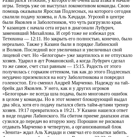
Разыгрался Тетюхин, у которого не очень шла атака в начале
игры. Теперь уже он выступал локомотивом команды. Свою
помощь оказывали Ярослав Подлесных, на которого сегодня
свалили подачу хозяева, и Аль Хачдади. Угрозой в центре
были Яковлев и Заболотников, что чуть разгрузило края.
У казанцев с начала сета играл в диагонали Лубурич,
заменивший Михайлова. И серб тоже не избежал рук
Тетюхина — 12:11. Но закрыть его полностью, конечно, было
нереально. Также у Казани были в порядке Лабинский
и Волков. Последний все увеличивал и увеличивал свой
лицевой счет. Но «Белогорье» уже зацепилось и не отпускало
хозяев. Ударил в аут Романовский, а когда Лубурич сделал
то же самое, счет стал равным — 15:15. Радость от этого
получилась с горьким оттенком, так как до этого Подлесных
неудачно приземлился на ногу Заболотникова и повредил
голеностоп. Его сменил Андрей Марченко. Надежду на тай-
брейк дал Яковлев. У него, как и у других игроков
«Белогорья» не всегда шла подача, было многовато ошибок
в целом у команды. Но в этот момент блокирующий выдал
два эйса, хотя его подачу пытался сбить тайм-аутами тренер
хозяев. 19:17 превратилось в 19:21. У Казани нашелся ответ
в виде подачи Лабинского. На сбитом приеме диапазон атак
сузился до передач во вторую зону. Порошин не рисковал
отдавать Марченко в четвертую, а организованный блок
«Зенита» ждал Аль Хачдади и смягчал его попытки забить.