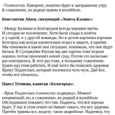
- Голеностоп. Наверное, понятно будет к завтрашнему утру.
К сожалению, не редкая травма в волейболе.
Константин Абаев, связующий «Зенита-Казань»:
- Между Казанью и Белгородом всегда хорошие матчи.
И сегодня не исключение. Хотя были спады и взлёты
и у одной, и у другой команды. Но в целом картинка хорошая.
Белгород как всегда изумительно играл в защите, в приёме.
Мы понимали в какой они ситуации, понимали, что они будут
биться. В Суперкубке России мы две партии тоже играли
хорошо, потом произошёл некий спад. Потом это несколько
раз повторялось. В этот раз тоже, к большому сожалению.
Будем над этим работать. И ещё хотел бы пожелать здоровья
Ярику Подлесных, который поломался чуть-чуть. Дай Бог,
чтобы всё обошлось.
Павел Тетюхин, капитан «Белогорья»:
- Ярик Подлесных голеностоп подвернул. Момент
неприятный, но, к сожалению, не редкий в волейболе.
Обследование покажет, что там. Надеюсь, что всё хорошо
будет. У нас в этом сезоне не бывает такого, что все здоровы.
Причём травмы все, видите, такие аварийные. Надеемся, что