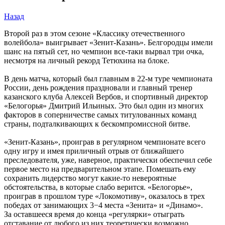
Назад
Второй раз в этом сезоне «Классику отечественного
волейбола» выигрывает «Зенит-Казань». Белгородцы имели
шанс на пятый сет, но чемпион все-таки вырвал три очка,
несмотря на личный рекорд Тетюхина на блоке.
В день матча, который был главным в 22-м туре чемпионата
России, день рождения праздновали и главный тренер
казанского клуба Алексей Вербов, и спортивный директор
«Белогорья» Дмитрий Ильиных. Это был один из многих
факторов в соперничестве самых титулованных команд
страны, подталкивающих к бескомпромиссной битве.
«Зенит-Казань», проиграв в регулярном чемпионате всего
одну игру и имея приличный отрыв от ближайшего
преследователя, уже, наверное, практически обеспечил себе
первое место на предварительном этапе. Помешать ему
сохранить лидерство могут какие-то невероятные
обстоятельства, в которые слабо верится. «Белогорье»,
проиграв в прошлом туре «Локомотиву», оказалось в трех
победах от занимающих 3−4 места «Зенита» и «Динамо».
За оставшееся время до конца «регулярки» отыграть
отставание от любого из них теоретически возможно,