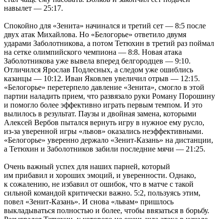
навылет — 25:17.
Спокойно для «Зенита» начинался и третий сет — 8:5 после
двух атак Михайлова. Но «Белогорье» ответило двумя
ударами Заболотникова, а потом Тетюхин в третий раз поймал
на сетке олимпийского чемпиона — 8:8. Новая атака
Заболотникова уже вывела вперед белгородцев — 9:10.
Отличился Ярослав Подлесных, а следом уже ошиблись
казанцы — 10:12. Иван Яковлев увеличил отрыв — 12:15.
«Белогорье» перетерпело давление «Зенита», смогло в этой
партии наладить прием, что развязало руки Роману Порошину
и помогло более эффективно играть первым темпом. И это
вылилось в результат. Паузы и двойная замена, которыми
Алексей Вербов пытался вернуть игру в нужное ему русло,
из-за уверенной игры «львов» оказались неэффективными.
«Белогорье» уверенно держало «Зенит-Казань» на дистанции,
а Тетюхин и Заболотников забили последние мячи — 21:25.
Очень важный успех для наших парней, который
им прибавил и хороших эмоций, и уверенности. Однако,
к сожалению, не избавил от ошибок, что в матче с такой
сильной командой критически важно. 5:2, пользуясь этим,
повел «Зенит-Казань». И снова «львам» пришлось
выкладываться полностью и более, чтобы ввязаться в борьбу.