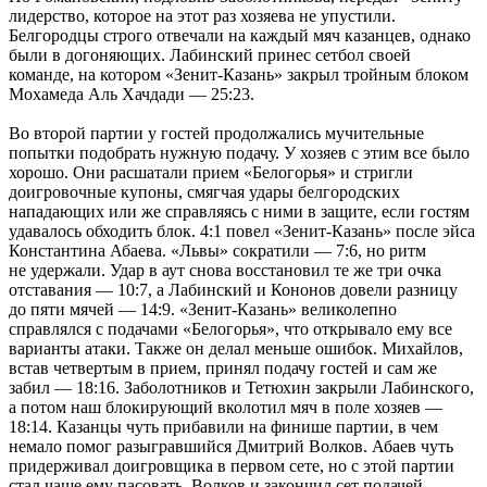
лидерство, которое на этот раз хозяева не упустили.
Белгородцы строго отвечали на каждый мяч казанцев, однако
были в догоняющих. Лабинский принес сетбол своей
команде, на котором «Зенит-Казань» закрыл тройным блоком
Мохамеда Аль Хачдади — 25:23.
Во второй партии у гостей продолжались мучительные
попытки подобрать нужную подачу. У хозяев с этим все было
хорошо. Они расшатали прием «Белогорья» и стригли
доигровочные купоны, смягчая удары белгородских
нападающих или же справляясь с ними в защите, если гостям
удавалось обходить блок. 4:1 повел «Зенит-Казань» после эйса
Константина Абаева. «Львы» сократили — 7:6, но ритм
не удержали. Удар в аут снова восстановил те же три очка
отставания — 10:7, а Лабинский и Кононов довели разницу
до пяти мячей — 14:9. «Зенит-Казань» великолепно
справлялся с подачами «Белогорья», что открывало ему все
варианты атаки. Также он делал меньше ошибок. Михайлов,
встав четвертым в прием, принял подачу гостей и сам же
забил — 18:16. Заболотников и Тетюхин закрыли Лабинского,
а потом наш блокирующий вколотил мяч в поле хозяев —
18:14. Казанцы чуть прибавили на финише партии, в чем
немало помог разыгравшийся Дмитрий Волков. Абаев чуть
придерживал доигровщика в первом сете, но с этой партии
стал чаще ему пасовать. Волков и закончил сет подачей