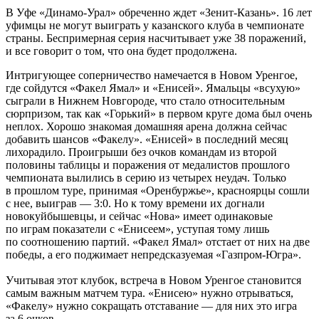
В Уфе «Динамо-Урал» обреченно ждет «Зенит-Казань». 16 лет
уфимцы не могут выиграть у казанского клуба в чемпионате
страны. Беспримерная серия насчитывает уже 38 поражений,
и все говорит о том, что она будет продолжена.
Интригующее соперничество намечается в Новом Уренгое,
где сойдутся «Факел Ямал» и «Енисей». Ямальцы «всухую»
сыграли в Нижнем Новгороде, что стало относительным
сюрпризом, так как «Горький» в первом круге дома был очень
неплох. Хорошо знакомая домашняя арена должна сейчас
добавить шансов «Факелу». «Енисей» в последний месяц
лихорадило. Проигрыши без очков командам из второй
половины таблицы и поражения от медалистов прошлого
чемпионата вылились в серию из четырех неудач. Только
в прошлом туре, принимая «Оренбуржье», красноярцы сошли
с нее, выиграв — 3:0. Но к тому времени их догнали
новокуйбышевцы, и сейчас «Нова» имеет одинаковые
по играм показатели с «Енисеем», уступая тому лишь
по соотношению партий. «Факел Ямал» отстает от них на две
победы, а его поджимает непредсказуемая «Газпром-Югра».
Учитывая этот клубок, встреча в Новом Уренгое становится
самым важным матчем тура. «Енисею» нужно отрываться,
«Факелу» нужно сокращать отставание — для них это игра
за 6 очков.