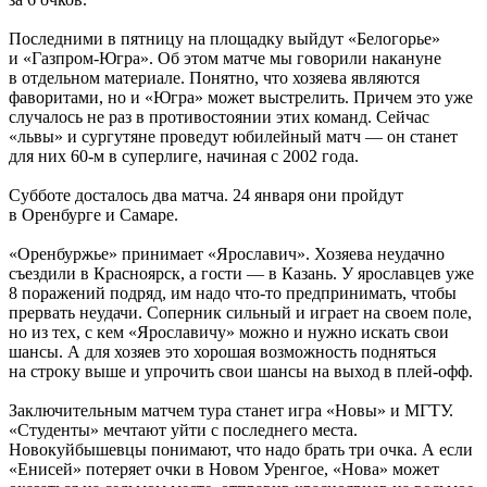
Последними в пятницу на площадку выйдут «Белогорье»
и «Газпром-Югра». Об этом матче мы говорили накануне
в отдельном материале. Понятно, что хозяева являются
фаворитами, но и «Югра» может выстрелить. Причем это уже
случалось не раз в противостоянии этих команд. Сейчас
«львы» и сургутяне проведут юбилейный матч — он станет
для них 60-м в суперлиге, начиная с 2002 года.
Субботе досталось два матча. 24 января они пройдут
в Оренбурге и Самаре.
«Оренбуржье» принимает «Ярославич». Хозяева неудачно
съездили в Красноярск, а гости — в Казань. У ярославцев уже
8 поражений подряд, им надо что-то предпринимать, чтобы
прервать неудачи. Соперник сильный и играет на своем поле,
но из тех, с кем «Ярославичу» можно и нужно искать свои
шансы. А для хозяев это хорошая возможность подняться
на строку выше и упрочить свои шансы на выход в плей-офф.
Заключительным матчем тура станет игра «Новы» и МГТУ.
«Студенты» мечтают уйти с последнего места.
Новокуйбышевцы понимают, что надо брать три очка. А если
«Енисей» потеряет очки в Новом Уренгое, «Нова» может