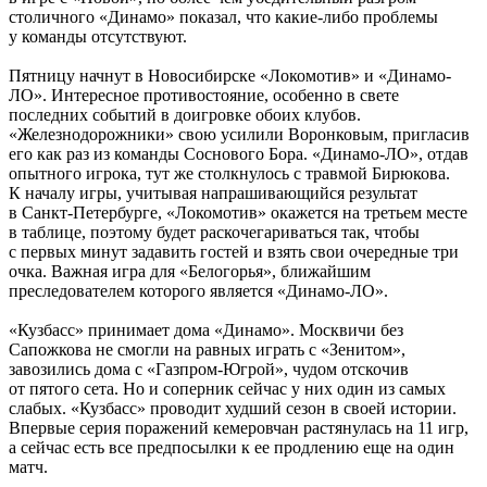
столичного «Динамо» показал, что какие-либо проблемы
у команды отсутствуют.
Пятницу начнут в Новосибирске «Локомотив» и «Динамо-
ЛО». Интересное противостояние, особенно в свете
последних событий в доигровке обоих клубов.
«Железнодорожники» свою усилили Воронковым, пригласив
его как раз из команды Соснового Бора. «Динамо-ЛО», отдав
опытного игрока, тут же столкнулось с травмой Бирюкова.
К началу игры, учитывая напрашивающийся результат
в Санкт-Петербурге, «Локомотив» окажется на третьем месте
в таблице, поэтому будет раскочегариваться так, чтобы
с первых минут задавить гостей и взять свои очередные три
очка. Важная игра для «Белогорья», ближайшим
преследователем которого является «Динамо-ЛО».
«Кузбасс» принимает дома «Динамо». Москвичи без
Сапожкова не смогли на равных играть с «Зенитом»,
завозились дома с «Газпром-Югрой», чудом отскочив
от пятого сета. Но и соперник сейчас у них один из самых
слабых. «Кузбасс» проводит худший сезон в своей истории.
Впервые серия поражений кемеровчан растянулась на 11 игр,
а сейчас есть все предпосылки к ее продлению еще на один
матч.